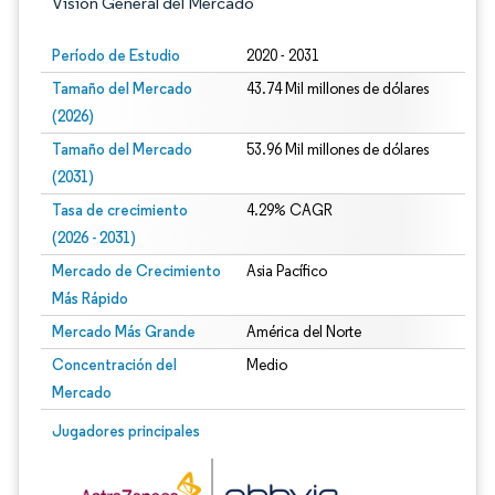
Visión General del Mercado
Período de Estudio
2020 - 2031
Tamaño del Mercado
43.74 Mil millones de dólares
(2026)
Tamaño del Mercado
53.96 Mil millones de dólares
(2031)
Tasa de crecimiento
4.29% CAGR
(2026 - 2031)
Mercado de Crecimiento
Asia Pacífico
Más Rápido
Mercado Más Grande
América del Norte
Concentración del
Medio
Mercado
Imagen © Mordor Intelligence. El uso requiere atribución según CC BY 4.0.
Jugadores principales