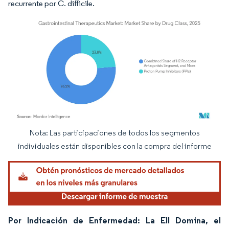
recurrente por C. difficile.
Nota: Las participaciones de todos los segmentos
Imagen © Mordor Intelligence. El uso requiere atribución según CC BY 4.0.
individuales están disponibles con la compra del informe
Por Indicación de Enfermedad: La EII Domina, el