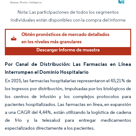
Nota: Las participaciones de todos los segmentos
Imagen © Mordor Intelligence. El uso requiere atribución según CC BY 4.0.
individuales están disponibles con la compra del informe
Por Canal de Distribución: Las Farmacias en Línea
Interrumpen el Dominio Hospitalario
En 2025, las farmacias hospitalarias representaron el 45,21% de
los ingresos por distribución, impulsadas por los biológicos de
los centros de infusión y los complejos protocolos para
pacientes hospitalizados. Las farmacias en línea, en expansión
a una CAGR del 4,44%, están utilizando la logística de cadena
de frío y la telesalud para entregar medicamentos
especializados directamente a los pacientes.