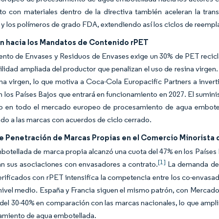
to con materiales dentro de la directiva también aceleran la tra
 y los polímeros de grado FDA, extendiendo así los ciclos de reemp
ón hacia los Mandatos de Contenido rPET
nto de Envases y Residuos de Envases exige un 30% de PET recicla
lidad ampliada del productor que penalizan el uso de resina virgen.
ina virgen, lo que motiva a Coca-Cola Europacific Partners a invert
en los Países Bajos que entrará en funcionamiento en 2027. El sumin
co en todo el mercado europeo de procesamiento de agua embotella
do a las marcas con acuerdos de ciclo cerrado.
e Penetración de Marcas Propias en el Comercio Minorista
botellada de marca propia alcanzó una cuota del 47% en los Países 
[1]
an sus asociaciones con envasadores a contrato.
La demanda de l
rificados con rPET intensifica la competencia entre los co-envas
ivel medio. España y Francia siguen el mismo patrón, con Mercadon
 del 30-40% en comparación con las marcas nacionales, lo que ampl
amiento de agua embotellada.