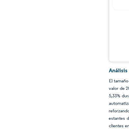
Análisi
El tamaño
valor de 
5,33% dur
automatiza
reforzando
estantes 
clientes 