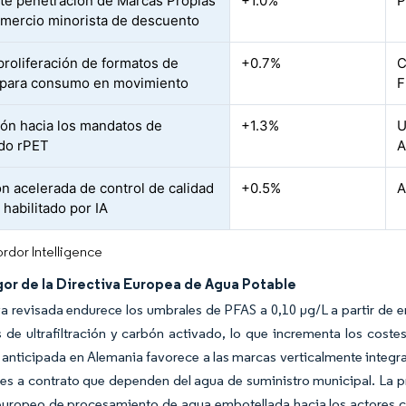
te penetración de Marcas Propias
+1.0%
P
omercio minorista de descuento
proliferación de formatos de
+0.7%
C
 para consumo en movimiento
F
ión hacia los mandatos de
+1.3%
U
do rPET
A
n acelerada de control de calidad
+0.5%
A
 habilitado por IA
rdor Intelligence
gor de la Directiva Europea de Agua Potable
va revisada endurece los umbrales de PFAS a 0,10 µg/L a partir de e
 de ultrafiltración y carbón activado, lo que incrementa los coste
 anticipada en Alemania favorece a las marcas verticalmente integr
s a contrato que dependen del agua de suministro municipal. La pres
uropeo de procesamiento de agua embotellada hacia los actores ca