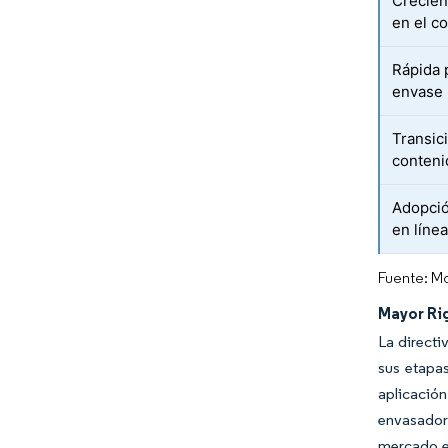
Crecien
en el c
Rápida 
envase
Transic
conteni
Adopció
en línea
Fuente: Mo
Mayor Ri
La directi
sus etapas
aplicación
envasadore
mercado e