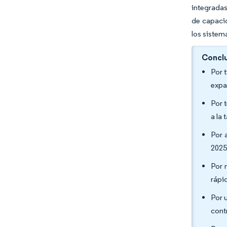
integradas
de capacid
los sistem
Conclu
Por 
expa
Por 
a la
Por 
2025
Por 
rápi
Por 
cont