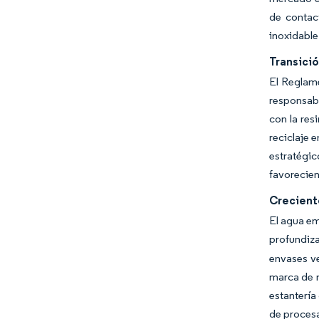
de contac
inoxidable
Transici
El Reglame
responsabi
con la res
reciclaje 
estratégi
favorecien
Crecient
El agua em
profundiz
envases ve
marca de n
estantería
de proces