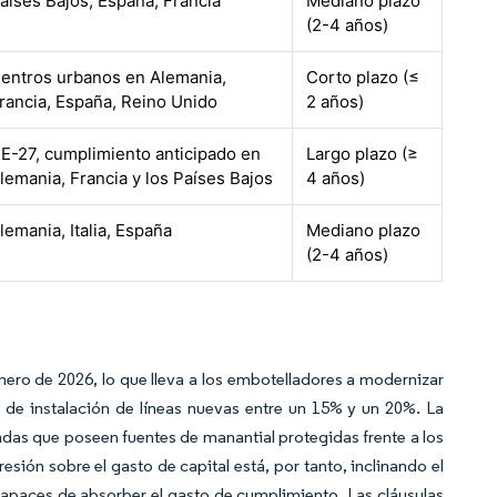
aíses Bajos, España, Francia
Mediano plazo
(2-4 años)
entros urbanos en Alemania,
Corto plazo (≤
rancia, España, Reino Unido
2 años)
E-27, cumplimiento anticipado en
Largo plazo (≥
lemania, Francia y los Países Bajos
4 años)
lemania, Italia, España
Mediano plazo
(2-4 años)
nero de 2026, lo que lleva a los embotelladores a modernizar
s de instalación de líneas nuevas entre un 15% y un 20%. La
adas que poseen fuentes de manantial protegidas frente a los
ión sobre el gasto de capital está, por tanto, inclinando el
paces de absorber el gasto de cumplimiento. Las cláusulas