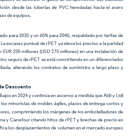
nsición desde las tuberías de PVC heredadas hacia el acero
lazo de equipos.
do para 2030 y un 65% para 2040, respaldado por tarifas de
 La escasez puntual de rPET ya eleva los precios a la paridad
ir EUR 250 millones (USD 275 millones) en una instalación de
istro seguro de rPET se está convirtiendo en un diferenciador
da, alterando los contratos de suministro a largo plazo y
 de Descuento
Bajos en 2024 y continúa en ascenso a medida que Aldi y Lidl
os minoristas de moldes ágiles, plazos de entrega cortos y
adores, comprimiendo los márgenes de los embotelladores de
a y Carrefour citando hitos de rPET y brechas de precio en
ifica los desplazamientos de volumen en el mercado europeo