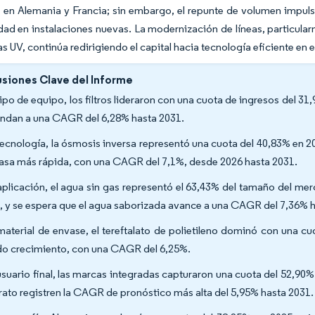
 en Alemania y Francia; sin embargo, el repunte de volumen impuls
ad en instalaciones nuevas. La modernización de líneas, particula
as UV, continúa redirigiendo el capital hacia tecnología eficiente en
siones Clave del Informe
tipo de equipo, los filtros lideraron con una cuota de ingresos del 3
ndan a una CAGR del 6,28% hasta 2031.
tecnología, la ósmosis inversa representó una cuota del 40,83% en 2
 tasa más rápida, con una CAGR del 7,1%, desde 2026 hasta 2031.
aplicación, el agua sin gas representó el 63,43% del tamaño del 
, y se espera que el agua saborizada avance a una CAGR del 7,36% 
material de envase, el tereftalato de polietileno dominó con una c
do crecimiento, con una CAGR del 6,25%.
usuario final, las marcas integradas capturaron una cuota del 52,90
rato registren la CAGR de pronóstico más alta del 5,95% hasta 2031