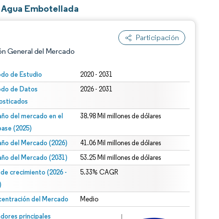
 Agua Embotellada
Participación
ón General del Mercado
odo de Estudio
2020 - 2031
odo de Datos
2026 - 2031
osticados
ño del mercado en el
38.98 Mil millones de dólares
base (2025)
ño del Mercado (2026)
41.06 Mil millones de dólares
n según CC BY 4.0.
ño del Mercado (2031)
53.25 Mil millones de dólares
 de crecimiento (2026 -
5.33% CAGR
)
entración del Mercado
Medio
n © Mordor Intelligence. El uso requiere atribución según CC BY 4.0.
dores principales