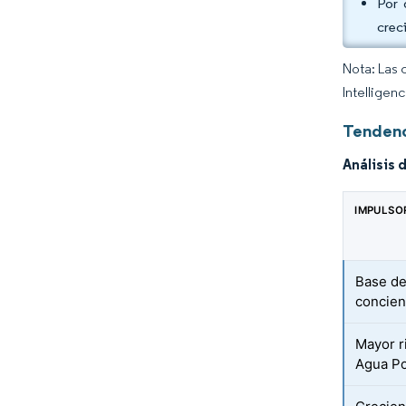
Por 
crec
Nota: Las 
Intelligen
Tendenc
Análisis 
IMPULSO
Base d
concien
Mayor r
Agua Po