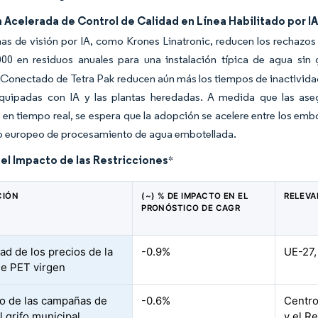
Acelerada de Control de Calidad en Línea Habilitado por I
as de visión por IA, como Krones Linatronic, reducen los rechazos 
00 en residuos anuales para una instalación típica de agua sin 
onectado de Tetra Pak reducen aún más los tiempos de inactividad n
equipadas con IA y las plantas heredadas. A medida que las as
en tiempo real, se espera que la adopción se acelere entre los em
o europeo de procesamiento de agua embotellada.
del Impacto de las Restricciones
*
CIÓN
(~) % DE IMPACTO EN EL
RELEVA
PRONÓSTICO DE CAGR
dad de los precios de la
-0.9%
UE-27,
de PET virgen
 de las campañas de
-0.6%
Centro
l grifo municipal
y el R