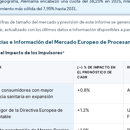
geografía, Alemania encabezó una cuota del 38,25% en 2025, mie
imiento más sólida del 7,95% hasta 2031.
cifras de tamaño del mercado y previsión de este informe se gener
ce, actualizado con los últimos datos e información disponibles a par
ias e Información del Mercado Europeo de Procesa
del Impacto de los Impulsores
*
R
(~) % DE IMPACTO EN
R
EL PRONÓSTICO DE
CAGR
e consumidores con mayor
+0.8%
A
cia sanitaria en expansión
igor de la Directiva Europea de
+1.2%
U
table
F