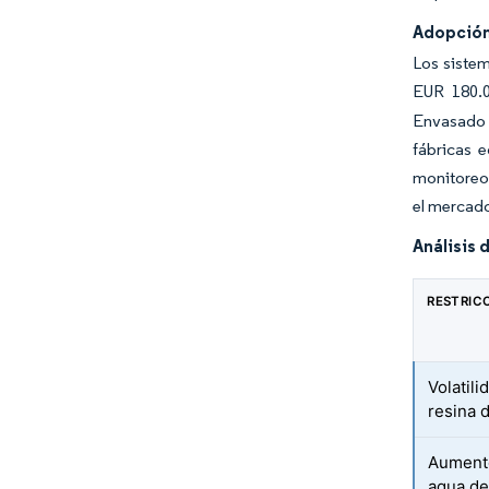
Adopción 
Los sistem
EUR 180.0
Envasado C
fábricas 
monitoreo 
el mercad
Análisis 
RESTRIC
Volatili
resina 
Aumento
agua de