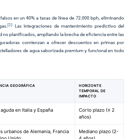
A
falsos en un 40% a tasas de línea de 72.000 bph, eliminando
[2]
gas.
Las integraciones de mantenimiento predictivo del
o planificados, ampliando la brecha de eficiencia entre las
eguradoras comienzan a ofrecer descuentos en primas por
botelladores de agua saborizada premium y funcional en todo
NCIA GEOGRÁFICA
HORIZONTE
TEMPORAL DE
IMPACTO
 aguda en Italia y España
Corto plazo (≤ 2
años)
s urbanos de Alemania, Francia
Mediano plazo (2-
eino Unido
4 años)