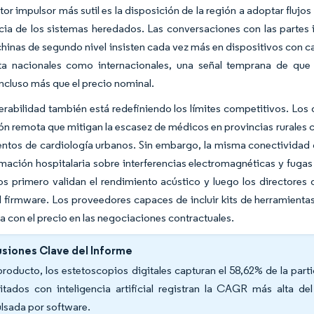
ctor impulsor más sutil es la disposición de la región a adoptar flujo
rcia de los sistemas heredados. Las conversaciones con las partes 
hinas de segundo nivel insisten cada vez más en dispositivos con c
lta nacionales como internacionales, una señal temprana de que 
 incluso más que el precio nominal.
erabilidad también está redefiniendo los límites competitivos. Los
ón remota que mitigan la escasez de médicos en provincias rurales 
ntos de cardiología urbanos. Sin embargo, la misma conectividad
rmación hospitalaria sobre interferencias electromagnéticas y fuga
s primero validan el rendimiento acústico y luego los directores
l firmware. Los proveedores capaces de incluir kits de herramienta
a con el precio en las negociaciones contractuales.
siones Clave del Informe
producto, los estetoscopios digitales capturan el 58,62% de la par
litados con inteligencia artificial registran la CAGR más alta de
lsada por software.