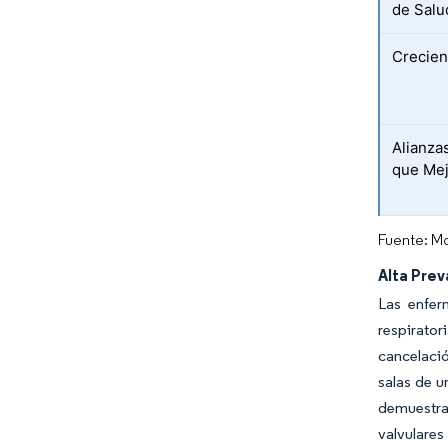
de Salu
Crecien
Alianza
que Mej
Fuente: Mo
Alta Pre
Las enfer
respirato
cancelació
salas de u
demuestra 
valvulares