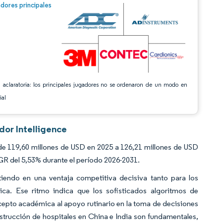
n © Mordor Intelligence. El uso requiere atribución según CC BY 4.0.
dores principales
 aclaratoria: los principales jugadores no se ordenaron de un modo en
ial
dor Intelligence
de 119,60 millones de USD en 2025 a 126,21 millones de USD
GR del 5,53% durante el período 2026-2031.
rtiendo en una ventaja competitiva decisiva tanto para los
ca. Ese ritmo indica que los sofisticados algoritmos de
epto académica al apoyo rutinario en la toma de decisiones
strucción de hospitales en China e India son fundamentales,