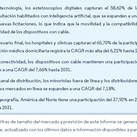
tecnología, los estetoscopios digitales capturan el 58,62% de
ultación habilitados con inteligencia artificial, que se expanden a
nuevas licitaciones, lo que indica que la movilidad y la compatibil
lidad de los dispositivos con cable.
usuario final, los hospitales y clínicas capturan el 65,70% de la par
ción médica domiciliaria registra la CAGR más alta del 6,22% hasta 
conectividad, los dispositivos con cable mantienen una participac
e a una CAGR del 7,66% hasta 2031.
canal de distribución, los minoristas fuera de línea y los distribuido
los mercados en línea se expanden a una CAGR del 7,18%.
geografía, América del Norte tiene una participación del 37,92% en 
a 2031.
cifras de tamaño del mercado y previsión de este informe se gener
ce, actualizado con los últimos datos e información disponibles a par