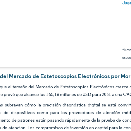
Image
Juga
*Nota
espec
s del Mercado de Estetoscopios Electrónicos por Mor
 que el tamaño del Mercado de Estetoscopios Electrónicos crezca 
se prevé que alcance los 165,18 millones de USD para 2031 a una CA
ras subrayan cómo la precisión diagnóstica digital se está convi
es de dispositivos como para los proveedores de atención médi
iento de patrones están pasando rápidamente de la prueba de conc
o de atención. Los compromisos de inversión en capital para la con