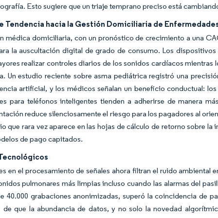
ografía. Esto sugiere que un triaje temprano preciso está cambia
e Tendencia hacia la Gestión Domiciliaria de Enfermedade
n médica domiciliaria, con un pronóstico de crecimiento a una CAG
ara la auscultación digital de grado de consumo. Los dispositivo
yores realizar controles diarios de los sonidos cardíacos mientras
a. Un estudio reciente sobre asma pediátrica registró una precisió
gencia artificial, y los médicos señalan un beneficio conductual: l
nes para teléfonos inteligentes tienden a adherirse de manera má
ntación reduce silenciosamente el riesgo para los pagadores al orien
io que rara vez aparece en las hojas de cálculo de retorno sobre la
odelos de pago capitados.
Tecnológicos
s en el procesamiento de señales ahora filtran el ruido ambiental
nidos pulmonares más limpias incluso cuando las alarmas del pasill
e 40.000 grabaciones anonimizadas, superó la coincidencia de pat
vo de que la abundancia de datos, y no solo la novedad algorítmi