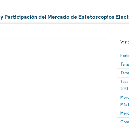
y Participación del Mercado de Estetoscopios Elect
Visi
Imagen © Mordor Intelligence. El uso requiere atribució
Perí
Tama
Tama
Tasa
2031
Merc
Más 
Merc
Conc