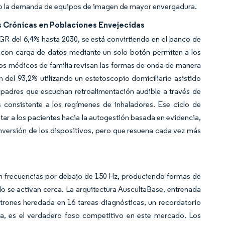
ndo la demanda de equipos de imagen de mayor envergadura.
s Crónicas en Poblaciones Envejecidas
R del 6,4% hasta 2030, se está convirtiendo en el banco de
s con carga de datos mediante un solo botón permiten a los
 los médicos de familia revisan las formas de onda de manera
n del 93,2% utilizando un estetoscopio domiciliario asistido
os padres que escuchan retroalimentación audible a través de
s consistente a los regímenes de inhaladores. Ese ciclo de
tar a los pacientes hacia la autogestión basada en evidencia,
 inversión de los dispositivos, pero que resuena cada vez más
 en frecuencias por debajo de 150 Hz, produciendo formas de
o se activan cerca. La arquitectura AuscultaBase, entrenada
rones heredada en 16 tareas diagnósticas, un recordatorio
ca, es el verdadero foso competitivo en este mercado. Los