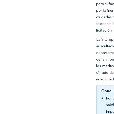
pero el fa
por la ine
ciudades c
teleconsu
licitación
La interop
auscultaci
departame
de la info
los médico
cifrado de
relacionad
Conclu
Por 
habi
impu