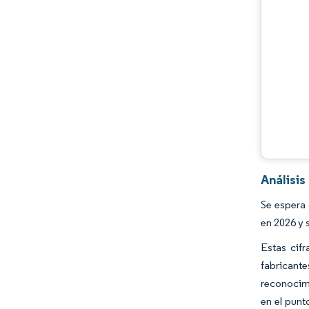
Análisi
Se espera
en 2026 y 
Estas cif
fabricant
reconocim
en el punt