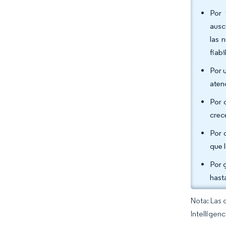
Por 
ausc
las 
fiabi
Por 
aten
Por 
crec
Por 
que 
Por 
hast
Nota: Las 
Intelligen