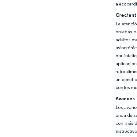
a ecocardi
Crecient
La atenció
pruebas p
adultos ma
asincrónic
por inteli
aplicacio
retroalime
un benefic
con los m
Avances 
Los avance
onda de so
con más d
instructi