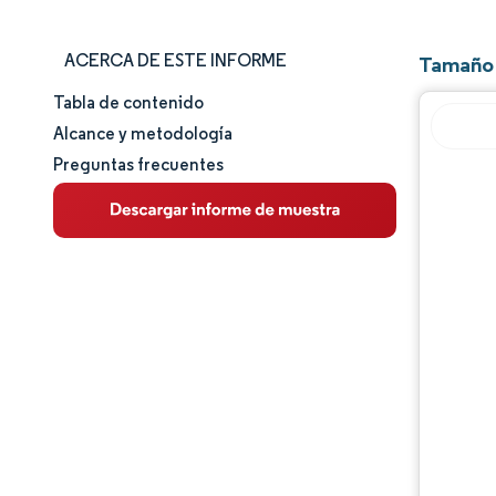
ACERCA DE ESTE INFORME
Tamaño 
Tabla de contenido
Tamaño y cuota de mercado
Alcance y metodología
Preguntas frecuentes
Análisis de mercado
Tendencias e ideas
Análisis de segmentos
Análisis geográfico
Panorama competitivo
Jugadores principales
Desarrollos de la industria