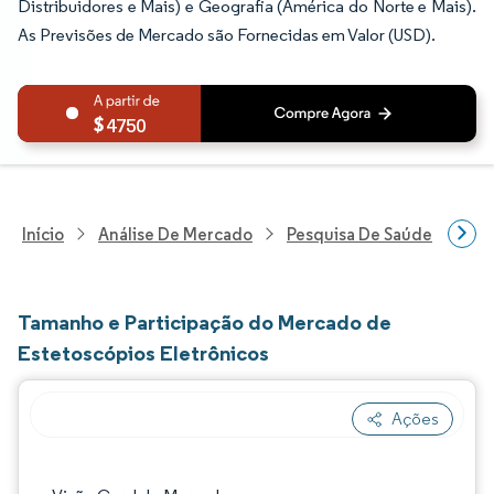
Distribuidores e Mais) e Geografia (América do Norte e Mais).
As Previsões de Mercado são Fornecidas em Valor (USD).
4750
Início
Análise De Mercado
Pesquisa De Saúde
Pes
Tamanho e Participação do Mercado de
Estetoscópios Eletrônicos
Ações
Imagem © Mordor Intelligence. O reuso req