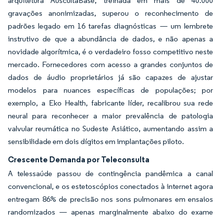
arquitetura AuscultaBase, treinada em mais de 40.000
gravações anonimizadas, superou o reconhecimento de
padrões legado em 16 tarefas diagnósticas — um lembrete
instrutivo de que a abundância de dados, e não apenas a
novidade algorítmica, é o verdadeiro fosso competitivo neste
mercado. Fornecedores com acesso a grandes conjuntos de
dados de áudio proprietários já são capazes de ajustar
modelos para nuances específicas de populações; por
exemplo, a Eko Health, fabricante líder, recalibrou sua rede
neural para reconhecer a maior prevalência de patologia
valvular reumática no Sudeste Asiático, aumentando assim a
sensibilidade em dois dígitos em implantações piloto.
Crescente Demanda por Teleconsulta
A telessaúde passou de contingência pandêmica a canal
convencional, e os estetoscópios conectados à internet agora
entregam 86% de precisão nos sons pulmonares em ensaios
randomizados — apenas marginalmente abaixo do exame