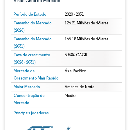
Visão Geral do Mercado
Período de Estudo
2020 - 2031
Tamanho do Mercado
126.21 Milhões de dólares
(2026)
Tamanho do Mercado
165.18 Milhões de dólares
(2031)
Taxa de crescimento
5.53% CAGR
(2026 - 2031)
Mercado de
Ásia-Pacífico
Crescimento Mais Rápido
Maior Mercado
América do Norte
Concentração do
Médio
Mercado
Imagem © Mordor Intelligence. O reuso requer atribuição conforme CC BY 4.0.
Principais jogadores