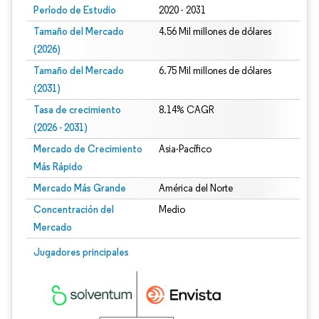
Período de Estudio
2020 - 2031
Tamaño del Mercado
4.56 Mil millones de dólares
(2026)
Tamaño del Mercado
6.75 Mil millones de dólares
(2031)
Tasa de crecimiento
8.14% CAGR
(2026 - 2031)
Mercado de Crecimiento
Asia-Pacífico
Más Rápido
Mercado Más Grande
América del Norte
Concentración del
Medio
Mercado
Imagen © Mordor Intelligence. El uso requiere atribución según CC BY 4.0.
Jugadores principales