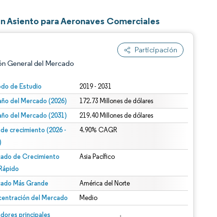
n Asiento para Aeronaves Comerciales
Participación
ón General del Mercado
odo de Estudio
2019 - 2031
ño del Mercado (2026)
172.73 Millones de dólares
ño del Mercado (2031)
219.40 Millones de dólares
 de crecimiento (2026 -
4.90% CAGR
)
ado de Crecimiento
Asia Pacífico
n según CC BY 4.0.
Rápido
ado Más Grande
América del Norte
entración del Mercado
Medio
n © Mordor Intelligence. El uso requiere atribución según CC BY 4.0.
dores principales