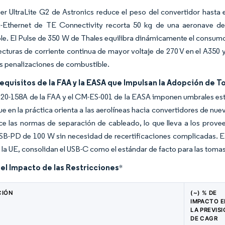
 UltraLite G2 de Astronics reduce el peso del convertidor hasta e
i-Ethernet de TE Connectivity recorta 50 kg de una aeronave d
e. El Pulse de 350 W de Thales equilibra dinámicamente el consumo 
ecturas de corriente continua de mayor voltaje de 270 V en el A350
s penalizaciones de combustible.
equisitos de la FAA y la EASA que Impulsan la Adopción de 
r 20-158A de la FAA y el CM-ES-001 de la EASA imponen umbrales est
 que en la práctica orienta a las aerolíneas hacia convertidores de n
e las normas de separación de cableado, lo que lleva a los provee
SB-PD de 100 W sin necesidad de recertificaciones complicadas. E
a UE, consolidan el USB-C como el estándar de facto para las tomas
del Impacto de las Restricciones
*
CIÓN
(~) % DE
IMPACTO 
LA PREVIS
DE CAGR