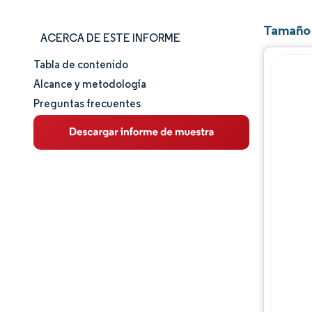
Tamaño 
ACERCA DE ESTE INFORME
Tabla de contenido
Tamaño y cuota de mercado
Alcance y metodología
Preguntas frecuentes
Análisis de mercado
Tendencias e ideas
Análisis de segmentos
Análisis geográfico
Panorama regulatorio
Análisis de la cadena de valor
Panorama competitivo