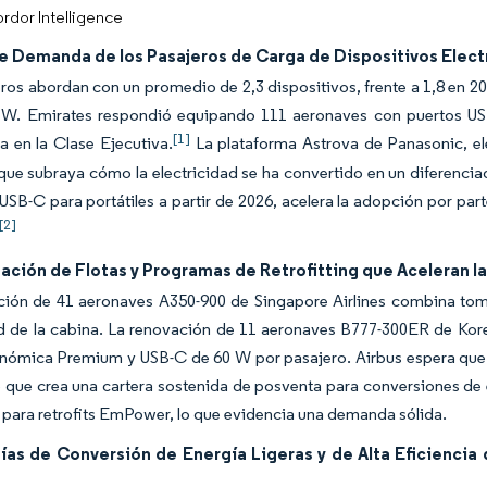
rdor Intelligence
e Demanda de los Pasajeros de Carga de Dispositivos Elect
ros abordan con un promedio de 2,3 dispositivos, frente a 1,8 en 2
W. Emirates respondió equipando 111 aeronaves con puertos US
[1]
a en la Clase Ejecutiva.
La plataforma Astrova de Panasonic, el
que subraya cómo la electricidad se ha convertido en un diferenci
USB-C para portátiles a partir de 2026, acelera la adopción por parte
[2]
ción de Flotas y Programas de Retrofitting que Aceleran l
ción de 41 aeronaves A350-900 de Singapore Airlines combina toma
d de la cabina. La renovación de 11 aeronaves B777-300ER de Kore
nómica Premium y USB-C de 60 W por pasajero. Airbus espera que 
o que crea una cartera sostenida de posventa para conversiones de 
para retrofits EmPower, lo que evidencia una demanda sólida.
ías de Conversión de Energía Ligeras y de Alta Eficiencia