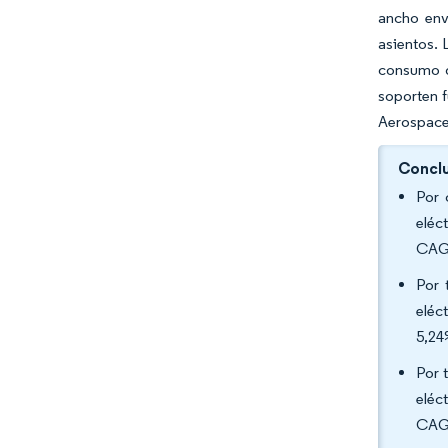
ancho env
asientos. 
consumo d
soporten f
Aerospace,
Conclu
Por 
eléc
CAGR
Por 
eléc
5,24
Por 
eléc
CAGR