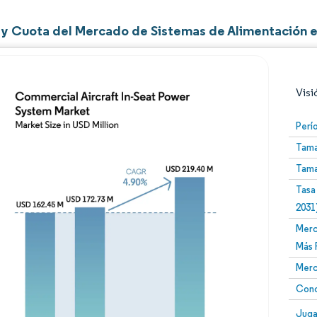
y Cuota del Mercado de Sistemas de Alimentación e
Visi
Perí
Tama
Tama
Tasa
2031
Merc
Imagen © Mordor Intelligence. El uso requiere atribució
Más 
Merc
Conc
Image
Juga