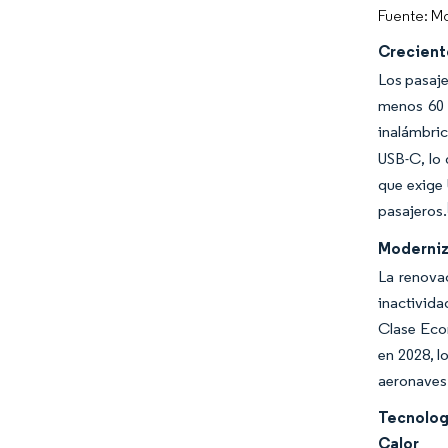
Fuente: Mo
Crecient
Los pasaje
menos 60 
inalámbric
USB-C, lo 
que exige 
pasajeros.
Moderniza
La renova
inactivida
Clase Eco
en 2028, l
aeronaves 
Tecnolog
Calor