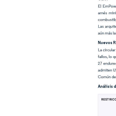
El EmPower
arnés min
combustibl
Las arquit
aún más la
Nuevos R
La circula
fallos, lo
27 endurec
admiten U
Común de l
Análisis 
RESTRIC