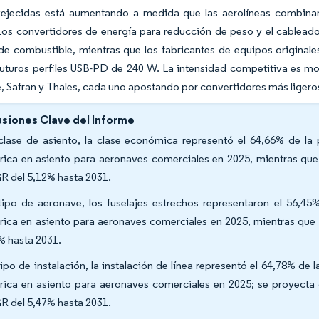
ejecidas está aumentando a medida que las aerolíneas combinan
Los convertidores de energía para reducción de peso y el cableado
e combustible, mientras que los fabricantes de equipos originale
uturos perfiles USB-PD de 240 W. La intensidad competitiva es mod
 Safran y Thales, cada uno apostando por convertidores más ligeros y
siones Clave del Informe
clase de asiento, la clase económica representó el 64,66% de la
trica en asiento para aeronaves comerciales en 2025, mientras qu
 del 5,12% hasta 2031.
tipo de aeronave, los fuselajes estrechos representaron el 56,
trica en asiento para aeronaves comerciales en 2025, mientras que
% hasta 2031.
tipo de instalación, la instalación de línea representó el 64,78% d
trica en asiento para aeronaves comerciales en 2025; se proyecta 
 del 5,47% hasta 2031.