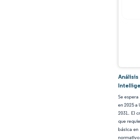
Jugadores principales
Oportunidades y perspectivas
Desarrollos de la industria
Análisi
Intellig
Se espera
en 2025 a 
2031. El c
que requie
básica en 
normativo.