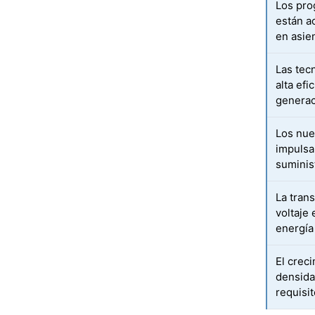
Los pro
están a
en asie
Las tec
alta efi
generac
Los nue
impulsa
suminis
La tran
voltaje
energía
El crec
densida
requisi