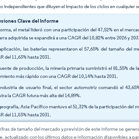
o independientes que diluyen el impacto de los ciclos en cualquier se
siones Clave del Informe
forma, el metal lideró con una participación del 47,52% en el merc
arra adquirida se expandirá a una CAGR del 10,82% entre 2026 y 203
aplicación, las baterías representaron el 57,65% del tamaño del 
 del 11,63% hasta 2031.
fuente de producción, la minería primaria suministró el 81,55% de l
imiento más rápido con una CAGR del 10,14% hasta 2031.
industria de usuario final, el sector automotriz comandó el 43,6
tra la CAGR futura más alta del 14,89%.
geografía, Asia-Pacífico mantuvo el 51,32% de la participación del 
 del 11,03% hasta 2031.
cifras de tamaño del mercado y previsión de este informe se gener
ce, actualizado con los últimos datos e información disponibles a par