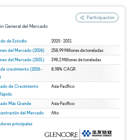
Participación
ón General del Mercado
odo de Estudio
2020 - 2031
men del Mercado (2026)
258.99 Millones de toneladas
men del Mercado (2031)
398.2 Millones de toneladas
 de crecimiento (2026 -
8.98% CAGR
)
ado de Crecimiento
Asia-Pacífico
n según CC BY 4.0.
Rápido
ado Más Grande
Asia-Pacífico
entración del Mercado
Alto
n © Mordor Intelligence. El uso requiere atribución según CC BY 4.0.
dores principales