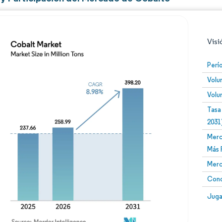
Visi
Perí
Volu
Volu
Tasa
2031
Merc
Imagen © Mordor Intelligence. El uso requiere atribució
Más 
Merc
Conc
Image
Juga