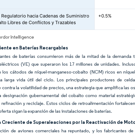
 Regulatorio hacia Cadenas de Suministro
+0.5%
lto Libres de Conflictos y Trazables
rdor Intelligence
iente en Baterías Recargables
cantes de baterías consumieron más de la mitad de la demanda t
eléctricos (VE) que superaron los 17 millones de unidades. Inclus
 los cátodos de níquel-manganeso-cobalto (NCM) ricos en níquel, 
 la larga vida útil del ciclo. Los principales productores de ce
 contra la volatilidad de precios, una estrategia que amplifica las 
la designación gubernamental del cobalto como material estratég
 refinación y reciclaje. Estos ciclos de retroalimentación fortalece
oferta sigan la expansión de las instalaciones de baterías.
Creciente de Superaleaciones por la Reactivación de Motor
ción de aviones comerciales ha repuntado, y los fabricantes de