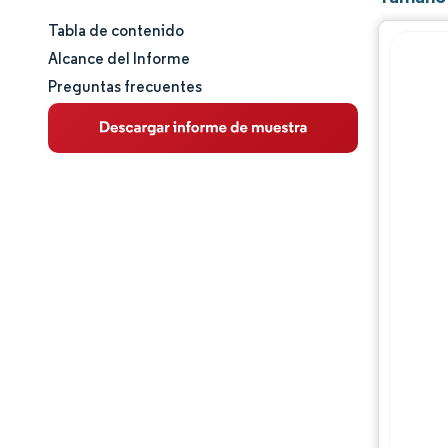
Tabla de contenido
Tamaño y cuota de mercado
Alcance del Informe
Preguntas frecuentes
Análisis de mercado
Tendencias e ideas
Análisis de segmentos
Análisis geográfico
Panorama competitivo
Jugadores principales
Desarrollos de la industria