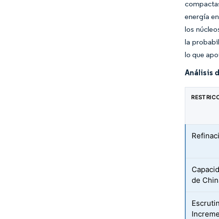
compactas
energía en
los núcleo
la probabi
lo que apo
Análisis 
RESTRIC
Refinac
Capacid
de Chin
Escruti
Increme