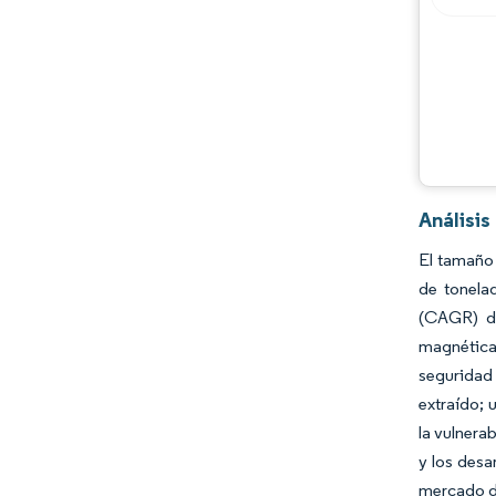
Análisi
El tamaño 
de tonela
(CAGR) de
magnética
seguridad 
extraído; 
la vulnera
y los desa
mercado de