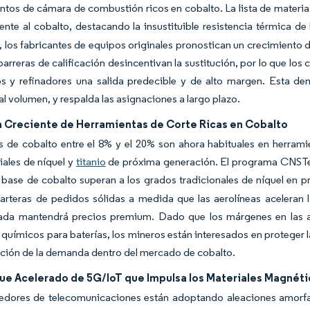
ntos de cámara de combustión ricos en cobalto. La lista de materia
ente al cobalto, destacando la insustituible resistencia térmica de 
 los fabricantes de equipos originales pronostican un crecimiento 
barreras de calificación desincentivan la sustitución, por lo que lo
os y refinadores una salida predecible y de alto margen. Esta 
al volumen, y respalda las asignaciones a largo plazo.
 Creciente de Herramientas de Corte Ricas en Cobalto
es de cobalto entre el 8% y el 20% son ahora habituales en herra
ales de níquel y
titanio
de próxima generación. El programa CNSTech
 base de cobalto superan a los grados tradicionales de níquel en p
carteras de pedidos sólidas a medida que las aerolíneas aceleran
zada mantendrá precios premium. Dado que los márgenes en las al
químicos para baterías, los mineros están interesados en proteger la
ación de la demanda dentro del mercado de cobalto.
ue Acelerado de 5G/IoT que Impulsa los Materiales Magnéti
edores de telecomunicaciones están adoptando aleaciones amorfas 