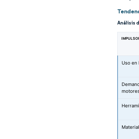
Tendenc
Análisis 
IMPULSO
Uso en 
Demanda
motore
Herrami
Materia