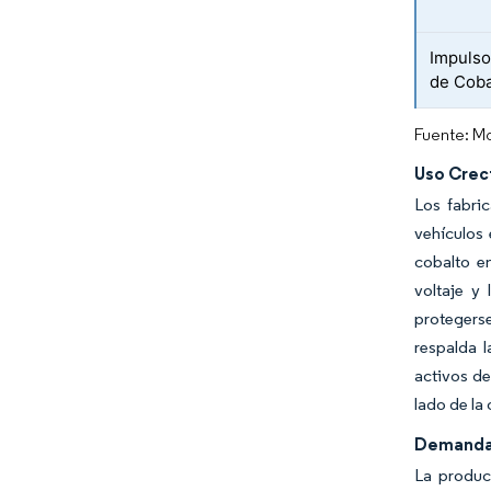
Impulso
de Coba
Fuente: Mo
Uso Crec
Los fabri
vehículos 
cobalto en
voltaje y
protegerse
respalda 
activos de
lado de la 
Demanda 
La produc