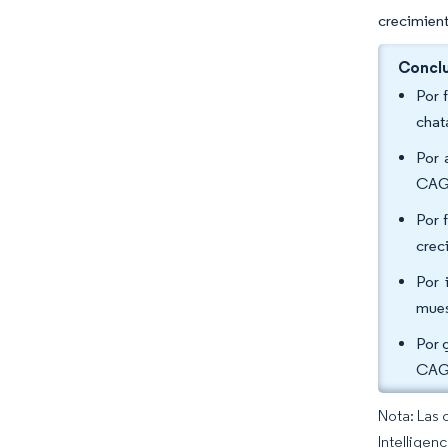
crecimient
Conclu
Por 
chat
Por 
CAGR
Por 
crec
Por 
mues
Por 
CAGR
Nota: Las 
Intelligen