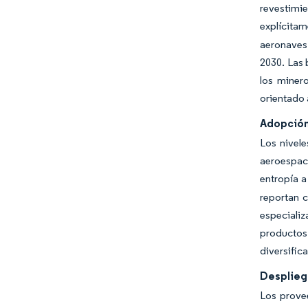
revestimie
explícitam
aeronaves,
2030. Las 
los miner
orientado 
Adopción
Los nivel
aeroespaci
entropía a
reportan 
especiali
productos 
diversific
Desplieg
Los prove