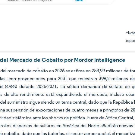
*Nota
espec
s del Mercado de Cobalto por Mordor Intelligence
del mercado de cobalto en 2026 se estima en 258,99 millones de ton
das, con proyecciones para 2031 que muestran 398,2 millones de
l 8,98% durante 2026-2031. La sólida demanda de sulfato de gra
s de alto rendimiento está expandiendo el mercado, incluso cuan
del suministro sigue siendo un tema central, dado que la Repúblic
una suspensión de exportaciones de cuatro meses a principios de 2
bilidad sistémica ante los shocks de política. Fuera de África Central,
rrollos dispersos de sulfuros en América del Norte añadirán nuevas 
 cobalto, dado que las baterías, el sector aeroespacial, el mecaniz