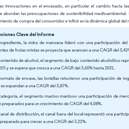
as innovaciones en el envasado, en particular el cambio hacia l
e abordan las preocupaciones de sostenibilidad medioambiental. E
ento de compra del consumidor e influir en la dinámica global del 
siones Clave del Informe
ingrediente, la sidra de manzana lideró con una participación de
antes de frutas mixtas se proyecta que avancen a una CAGR del 3,42
contenido de alcohol, el segmento de bajo contenido alcohólico rep
025 y se espera que crezca a una CAGR del 3,65% hasta 2031.
formato de envase, las botellas retuvieron una participación de in
s se expandan a una CAGR del 3,87%.
categoría, el segmento masivo mantuvo una participación de mer
n preparados para un crecimiento de CAGR del 4,08%.
canal de distribución, el canal fuera del local representó una partic
 preparado para crecer a una CAGR del 3,22%.