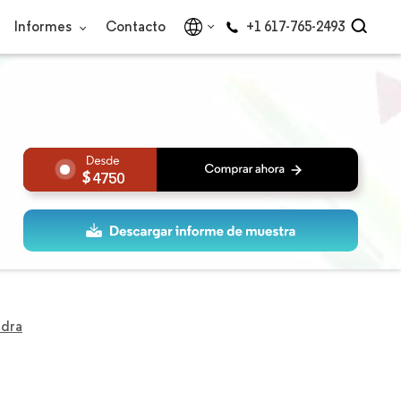
Informes
Contacto
+1 617-765-2493
4750
idra