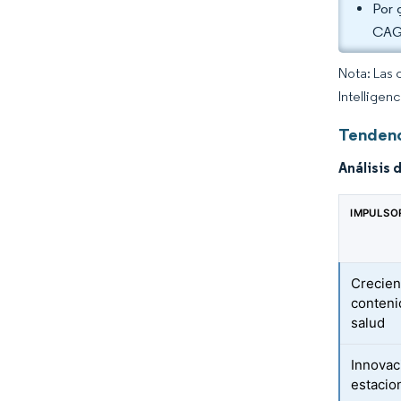
Por 
CAGR
Nota: Las 
Intelligen
Tendenc
Análisis 
IMPULSO
Crecien
conteni
salud
Innovac
estacio