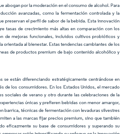
que abogan por la moderación en el consumo de alcohol. Para
oducción avanzadas, como la fermentación controlada y la
e preservan el perfil de sabor de la bebida. Esta innovación
gre tasas de crecimiento más altas en comparación con los
n de mejoras funcionales, incluidos cultivos probióticos y
a orientada al bienestar. Estas tendencias cambiantes de los
líneas de productos premium de bajo contenido alcohólico y
s se están diferenciando estratégicamente centrándose en
erés de los consumidores. En los Estados Unidos, el mercado
 sociales de verano y otro durante las celebraciones de la
experiencias únicas y prefieren bebidas con menor amargor,
n barrica, técnicas de fermentación con levaduras silvestres
ermiten a las marcas fijar precios premium, sino que también
ando eficazmente su base de consumidores y superando su
as empresas están intensificando su enfoque en la innovación