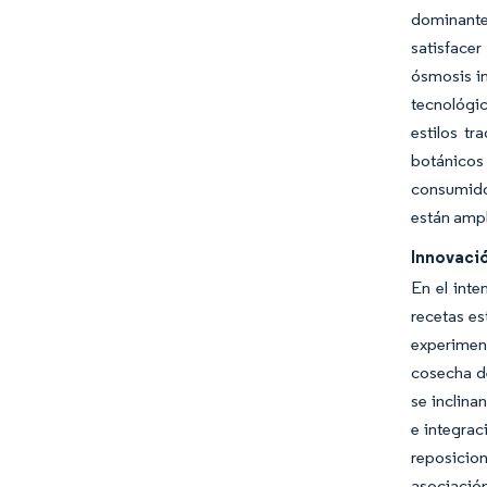
dominante,
satisface
ósmosis in
tecnológi
estilos tr
botánicos 
consumidor
están ampl
Innovació
En el int
recetas es
experiment
cosecha de
se inclina
e integrac
reposicio
asociación