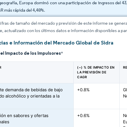
geografía, Europa dominó con una participación de ingresos del 43,
 más rápida del 4,48%.
cifras de tamaño del mercado y previsión de este informe se gener
ce, actualizado con los últimos datos e información disponibles a par
ias e Información del Mercado Global de Sidra
del Impacto de los Impulsores
*
R
(~) % DE IMPACTO EN
R
LA PREVISIÓN DE
CAGR
te demanda de bebidas de bajo
+0.8%
G
do alcohólico y orientadas a la
N
ión en sabores y ofertas
+0.6%
N
nales
E