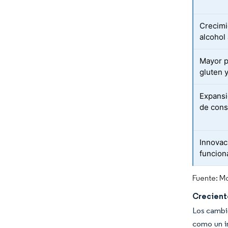
Crecimi
alcohol
Mayor p
gluten y
Expansió
de cons
Innovac
funcion
Fuente: Mo
Crecient
Los cambio
como un i