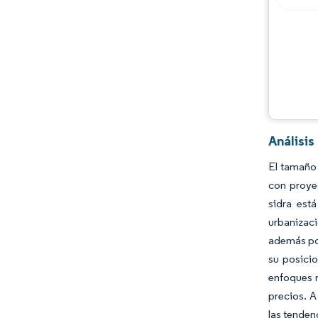
Desarrollos de la industria
Análisis
El tamaño 
con proye
sidra est
urbanizaci
además por
su posicio
enfoques 
precios. A
las tenden