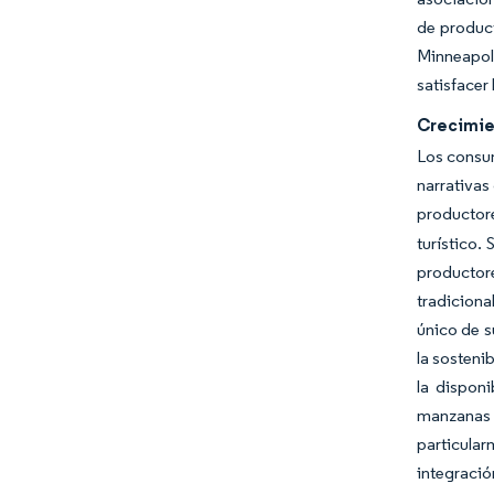
de product
Minneapol
satisfacer
Crecimie
Los consum
narrativas
productor
turístico.
productor
tradiciona
único de s
la sosteni
la dispon
manzanas 
particular
integració