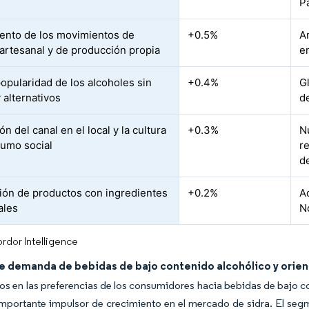
P
ento de los movimientos de
+0.5%
A
 artesanal y de producción propia
e
opularidad de los alcoholes sin
+0.4%
G
 alternativos
d
n del canal en el local y la cultura
+0.3%
N
umo social
r
d
ión de productos con ingredientes
+0.2%
A
ales
N
rdor Intelligence
e demanda de bebidas de bajo contenido alcohólico y orient
s en las preferencias de los consumidores hacia bebidas de bajo co
mportante impulsor de crecimiento en el mercado de sidra. El seg