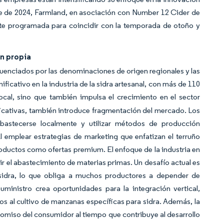
re de 2024, Farmland, en asociación con Number 12 Cider de
nte programada para coincidir con la temporada de otoño y
n propia
luenciados por las denominaciones de origen regionales y las
ficativo en la industria de la sidra artesanal, con más de 110
local, sino que también impulsa el crecimiento en el sector
ificativas, también introduce fragmentación del mercado. Los
astecerse localmente y utilizar métodos de producción
 emplear estrategias de marketing que enfatizan el terruño
oductos como ofertas premium. El enfoque de la industria en
uir el abastecimiento de materias primas. Un desafío actual es
 sidra, lo que obliga a muchos productores a depender de
inistro crea oportunidades para la integración vertical,
os al cultivo de manzanas específicas para sidra. Además, la
promiso del consumidor al tiempo que contribuye al desarrollo