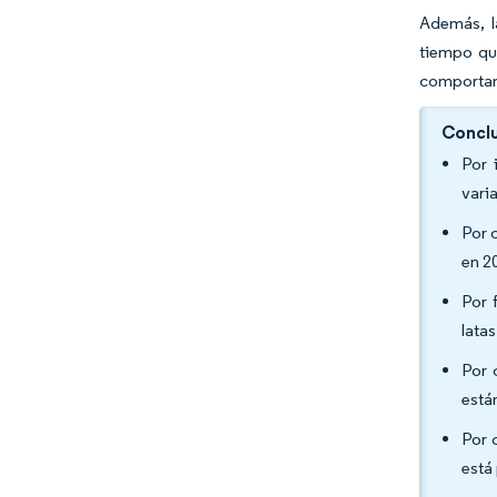
Además, l
tiempo qu
comportami
Conclu
Por 
vari
Por 
en 2
Por 
lata
Por 
está
Por 
está