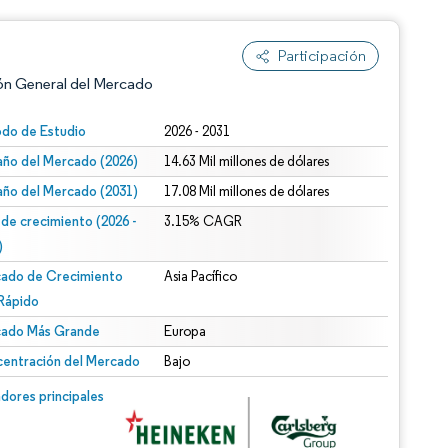
Participación
ón General del Mercado
odo de Estudio
2026 - 2031
ño del Mercado (2026)
14.63 Mil millones de dólares
ño del Mercado (2031)
17.08 Mil millones de dólares
 de crecimiento (2026 -
3.15% CAGR
)
ado de Crecimiento
Asia Pacífico
n según CC BY 4.0.
Rápido
ado Más Grande
Europa
entración del Mercado
Bajo
n © Mordor Intelligence. El uso requiere atribución según CC BY 4.0.
dores principales