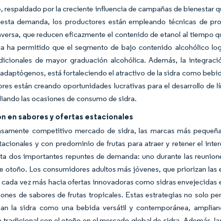
 respaldado por la creciente influencia de campañas de bienestar 
r esta demanda, los productores están empleando técnicas de pr
versa, que reducen eficazmente el contenido de etanol al tiempo qu
ca ha permitido que el segmento de bajo contenido alcohólico lo
adicionales de mayor graduación alcohólica. Además, la integració
adaptógenos, está fortaleciendo el atractivo de la sidra como bebid
es están creando oportunidades lucrativas para el desarrollo de 
iando las ocasiones de consumo de sidra.
n en sabores y ofertas estacionales
ensamente competitivo mercado de sidra, las marcas más pequeña
tacionales y con predominio de frutas para atraer y retener el int
a dos importantes repuntes de demanda: uno durante las reuniones
 otoño. Los consumidores adultos más jóvenes, que priorizan las 
n cada vez más hacia ofertas innovadoras como sidras envejecidas e
iones de sabores de frutas tropicales. Estas estrategias no solo p
nan la sidra como una bebida versátil y contemporánea, ampli
 tradicional con el otoño en el mercado global de sidra. Además, l