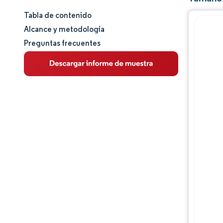
Tabla de contenido
Tamaño y cuota de mercado
Alcance y metodología
Preguntas frecuentes
Análisis de mercado
Tendencias e ideas
Análisis de segmentos
Análisis geográfico
Panorama regulatorio
Panorama competitivo
Jugadores principales
Oportunidades y perspectivas