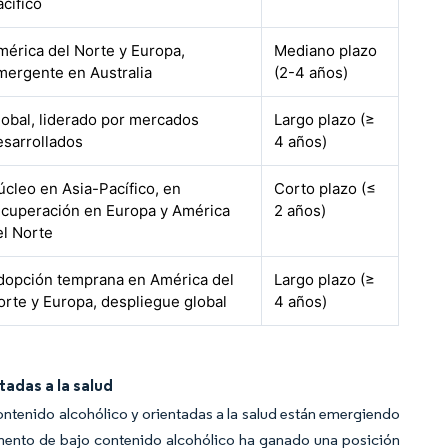
acífico
mérica del Norte y Europa,
Mediano plazo
mergente en Australia
(2-4 años)
lobal, liderado por mercados
Largo plazo (≥
esarrollados
4 años)
úcleo en Asia-Pacífico, en
Corto plazo (≤
ecuperación en Europa y América
2 años)
el Norte
dopción temprana en América del
Largo plazo (≥
orte y Europa, despliegue global
4 años)
adas a la salud
ntenido alcohólico y orientadas a la salud están emergiendo
mento de bajo contenido alcohólico ha ganado una posición