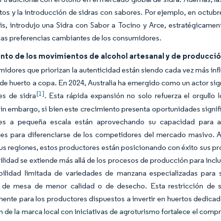
os y la introducción de sidras con sabores. Por ejemplo, en octub
is, introdujo una Sidra con Sabor a Tocino y Arce, estratégicame
 las preferencias cambiantes de los consumidores.
nto de los movimientos de alcohol artesanal y de producció
idores que priorizan la autenticidad están siendo cada vez más inf
 de huerto a copa. En 2024, Australia ha emergido como un actor signi
[1]
es de sidra
. Esta rápida expansión no solo refuerza el orgullo 
 Sin embargo, si bien este crecimiento presenta oportunidades sign
es a pequeña escala están aprovechando su capacidad para ab
les para diferenciarse de los competidores del mercado masivo. Al
us regiones, estos productores están posicionando con éxito sus pr
bilidad se extiende más allá de los procesos de producción para incl
ibilidad limitada de variedades de manzana especializadas para
de mesa de menor calidad o de desecho. Esta restricción de sum
mente para los productores dispuestos a invertir en huertos dedicad
n de la marca local con iniciativas de agroturismo fortalece el com