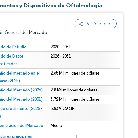
entos y Dispositivos de Oftalmología
Participación
ón General del Mercado
odo de Estudio
2020 - 2031
odo de Datos
2026 - 2031
osticados
ño del mercado en el
2.65 Mil millones de dólares
base (2025)
ño del Mercado (2026)
2.8 Mil millones de dólares
n según CC BY 4.0.
ño del Mercado (2031)
3.72 Mil millones de dólares
 de crecimiento (2026 -
5.83% CAGR
)
entración del Mercado
Medio
n © Mordor Intelligence. El uso requiere atribución según CC BY 4.0.
dores principales