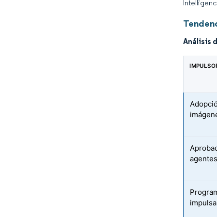
Intelligen
Tendenc
Análisis 
IMPULSO
Adopció
imágen
Aprobac
agentes
Program
impulsa