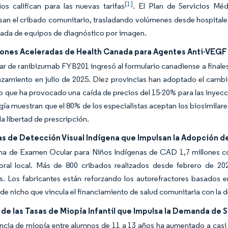
[1]
os califican para las nuevas tarifas
. El Plan de Servicios Mé
n el cribado comunitario, trasladando volúmenes desde hospitales
lada de equipos de diagnóstico por imagen.
ones Aceleradas de Health Canada para Agentes Anti-VEGF 
lar de ranibizumab FYB201 ingresó al formulario canadiense a finales 
nzamiento en julio de 2025. Diez provincias han adoptado el cambi
lo que ha provocado una caída de precios del 15-20% para las inyec
ía muestran que el 80% de los especialistas aceptan los biosimilar
la libertad de prescripción.
s de Detección Visual Indígena que Impulsan la Adopción de
a de Examen Ocular para Niños Indígenas de CAD 1,7 millones combi
boral local. Más de 800 cribados realizados desde febrero de 20
s. Los fabricantes están reforzando los autorefractores basados en
e nicho que vincula el financiamiento de salud comunitaria con la
de las Tasas de Miopía Infantil que Impulsa la Demanda de 
encia de miopía entre alumnos de 11 a 13 años ha aumentado a cas