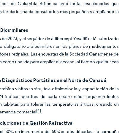
dicos de Columbia Británica creó tarifas escalonadas que
 terciarios hacia consultorios más pequeños y ampliando la
Biosimilares
de 2023, y el seguidor de aflibercept Yesafili está autorizado
o obligatorio a biosimilares en los planes de medicamentos
ciones retinales. Las encuestas de la Sociedad Canadiense de
es como una vía para ampliar el acceso, al tiempo que buscan
 Diagnósticos Portátiles en el Norte de Canadá
na visitas in situ, tele-oftalmología y capacitación de la
24 indican que tres de cada cuatro niños requieren lentes
 tabletas para tolerar las temperaturas árticas, creando un
[2]
 demanda comercial
.
Soluciones de Gestión Refractiva
i el 30%, un incremento del 50% en dos décadas. La campaña