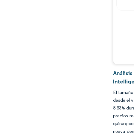
Desarrollos de la industria
Análisi
Intellig
El tamaño
desde el 
5,83% dura
precios m
quirúrgico
nueva dem