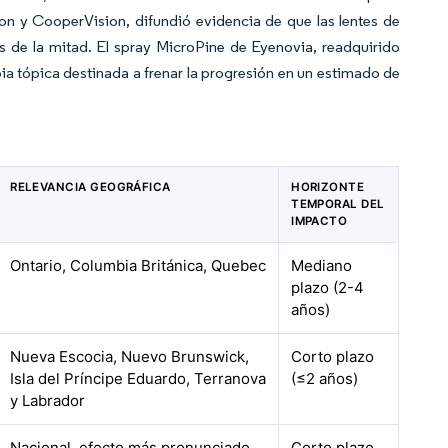
n y CooperVision, difundió evidencia de que las lentes de
s de la mitad. El spray MicroPine de Eyenovia, readquirido
pia tópica destinada a frenar la progresión en un estimado de
RELEVANCIA GEOGRÁFICA
HORIZONTE
TEMPORAL DEL
IMPACTO
Ontario, Columbia Británica, Quebec
Mediano
plazo (2-4
años)
Nueva Escocia, Nuevo Brunswick,
Corto plazo
Isla del Príncipe Eduardo, Terranova
(≤2 años)
y Labrador
Nacional, efecto más pronunciado
Corto plazo