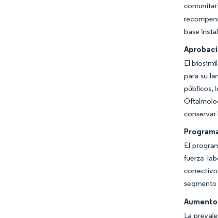
comunitari
recompensa
base insta
Aprobaci
El biosimi
para su la
públicos, 
Oftalmolog
conservar 
Programa
El program
fuerza la
correctivo
segmento d
Aumento 
La preval