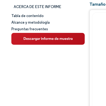
Tamaño 
ACERCA DE ESTE INFORME
Tabla de contenido
Tamaño y cuota de mercado
Alcance y metodología
Preguntas frecuentes
Análisis de mercado
Tendencias e ideas
Análisis de segmentos
Panorama regulatorio
Panorama competitivo
Jugadores principales
Oportunidades y perspectivas