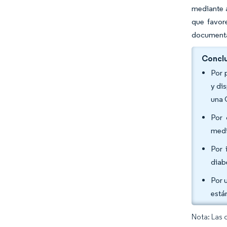
mediante a
que favore
document
Conclu
Por 
y di
una 
Por 
medi
Por 
diab
Por 
está
Nota: Las 