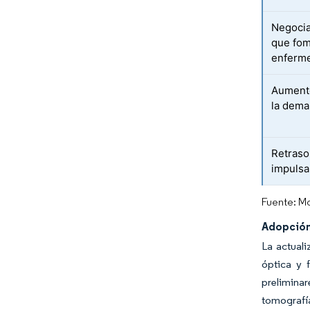
Negocia
que fom
enferme
Aumento
la dema
Retraso
impulsa 
Fuente: Mo
Adopción
La actual
óptica y 
prelimina
tomografí