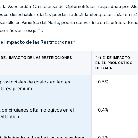
e la Asociación Canadiense de Optometristas, respaldada por Alco
que desechables diarias pueden reducir la elongación axial en má
sarrollo en América del Norte, podría convertirse en la primera tera
[3]
 de niños en riesgo
.
del Impacto de las Restricciones
*
 DEL IMPACTO DE LAS RESTRICCIONES
(~) % DE IMPACTO
EN EL PRONÓSTICO
DE CAGR
 provinciales de costos en lentes
–0.5%
ulares premium
 de cirujanos oftalmológicos en el
–0.4%
Atlántico
bilidades transfronterizas en la cadena
–0.3%