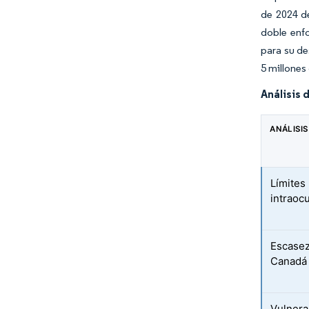
de 2024 d
doble enfo
para su de
5 millones
Análisis 
ANÁLISIS
Límites
intraoc
Escasez
Canadá 
Vulnera