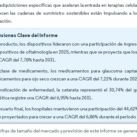
dquisiciones específicas que aceleran la entrada en terapias celul
cen las cadenas de suministro sostenibles están impulsando a los 
ación.
siones Clave del Informe
producto, los dispositivos lideraron con una participación de ing
spositivos de oftalmología en 2025, mientras que se proyecta que lo
CAGR del 7,78% hasta 2031.
clase de medicamento, los medicamentos para glaucoma captaro
camentos para ojo seco crezcan a una CAGR del 7,22% durante 202
indicación de enfermedad, la catarata representó el 30,74% del g
ética registre una CAGR del 6,95% hasta 2031.
usuario final, los hospitales mantuvieron una participación del 44,62
n proyectados para crecer a una CAGR del 6,86% durante el período
cifras de tamaño del mercado y previsión de este informe se gener