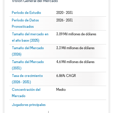
Visión General del Mercado
Período de Estudio
2020 - 2031
Período de Datos
2026 - 2031
Pronosticados
Tamaño del mercado en
3.09 Mil millones de dólares
el año base (2025)
Tamaño del Mercado
3.3 Mil millones de dólares
(2026)
Tamaño del Mercado
4.6 Mil millones de dólares
(2031)
Tasa de crecimiento
6.86% CAGR
(2026 - 2031)
Concentración del
Medio
Mercado
Imagen © Mordor Intelligence. El uso requiere atribución según CC BY 4.0.
Jugadores principales