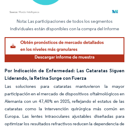
Nota: Las participaciones de todos los segmentos
Imagen © Mordor Intelligence. El uso requiere atribución según CC BY 4.0.
individuales están disponibles con la compra del informe
Por Indicación de Enfermedad: Las Cataratas Siguen
Liderando, la Retina Surge con Fuerza
Las soluciones para cataratas mantuvieron la mayor
participación en el mercado de dispositivos oftalmológicos en
Alemania con un 47,40% en 2025, reflejando el estatus de las
cataratas como la intervención quirúrgica más común en
Europa. Las lentes intraoculares ajustables diseñadas para
optimizar los resultados refractivos reducen la dependencia de