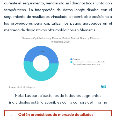
durante el seguimiento, vendiendo así diagnósticos junto con
terapéuticos. La integración de datos longitudinales con el
seguimiento de resultados vinculado al reembolso posiciona a
los proveedores para capitalizar los pagos agrupados en el
mercado de dispositivos oftalmológicos en Alemania.
Nota: Las participaciones de todos los segmentos
Imagen © Mordor Intelligence. El uso requiere atribución según CC BY 4.0.
individuales están disponibles con la compra del informe