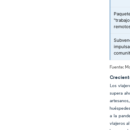
Paquete
"trabaj
remoto
Subvenc
impulsa
comunit
Fuente: Mo
Crecient
Los viajer
supera aho
artesanos
huéspedes 
a la pand
viajeros a