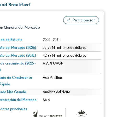
and Breakfast
Participación
ón General del Mercado
odo de Estudio
2020 - 2031
ño del Mercado (2026)
33.75 Mil millones de dólares
ño del Mercado (2031)
42.99 Mil millones de dólares
 de crecimiento (2026 -
4.95% CAGR
)
ado de Crecimiento
Asia Pacífico
n según CC BY 4.0.
Rápido
ado Más Grande
América del Norte
entración del Mercado
Bajo
n © Mordor Intelligence. El uso requiere atribución según CC BY 4.0.
dores principales