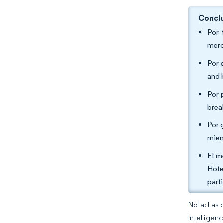
Conclu
Por 
merc
Por 
and 
Por 
brea
Por 
mien
El m
Hote
part
Nota: Las 
Intelligen