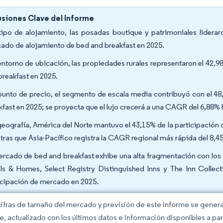
siones Clave del Informe
tipo de alojamiento, las posadas boutique y patrimoniales liderar
ado de alojamiento de bed and breakfast en 2025.
entorno de ubicación, las propiedades rurales representaron el 42,
breakfast en 2025.
punto de precio, el segmento de escala media contribuyó con el 4
kfast en 2025; se proyecta que el lujo crecerá a una CAGR del 6,88% 
geografía, América del Norte mantuvo el 43,15% de la participación
tras que Asia-Pacífico registra la CAGR regional más rápida del 8,4
ercado de bed and breakfast exhibe una alta fragmentación con lo
ls & Homes, Select Registry Distinguished Inns y The Inn Colle
icipación de mercado en 2025.
cifras de tamaño del mercado y previsión de este informe se gener
ce, actualizado con los últimos datos e información disponibles a par