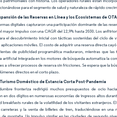
s patrimoniales con historia. Los operadores rurales están incorp
cionándose para el segmento de salud y naturaleza de rápido creci
xpansión de las Reservas en Línea y los Ecosistemas de OTA
ormas digitales capturaron una participación dominante de las rese
l mayor impulso con una CAGR del 12,9% hasta 2030. Los anfitrion
ra el descubrimiento inicial con tácticas sostenidas del ciclo de 
y aplicaciones móviles. El costo de adquirir una reserva directa cay
mientas de publicidad programática maduraron, mientras que las 
ia artificial integrada en los motores de búsqueda automatiza la c
s a ofrecer procesos de reserva sin fricciones. Se espera que la bú
lúmenes directos en el corto plazo.
 Turismo Doméstico de Estancia Corta Post-Pandemia
idumbre fronteriza redirigió muchos presupuestos de ocio haci
n en dos dígitos en numerosas economías de ingresos altos duran
d breakfasts rurales de la volatilidad de los visitantes extranjeros. 
 carreteras y la venta de billetes de tren, traduciéndose en un
s de montaña. Un impulso similar en las ciudades de segundo nive