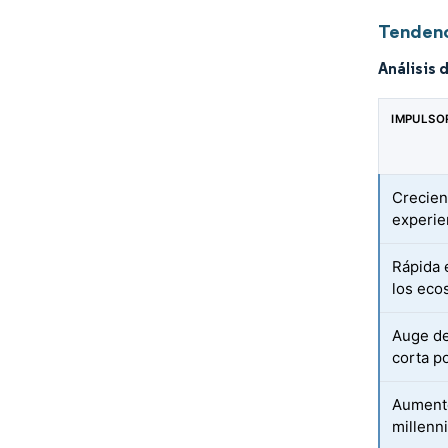
Tendenc
Análisis 
IMPULSO
Crecien
experie
Rápida 
los eco
Auge de
corta p
Aumento
millenn