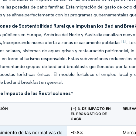
a las posadas de patio familiar. Esta migración del gasto de ocio de
s y se alinea perfectamente con los programas gubernamentales q
ones de Sostenibilidad Rural que Impulsan los Bed and Bre
 públicos en Europa, América del Norte y Australia canalizan nuevo 
[1]
s, incorporando nueva oferta a zonas escasamente pobladas
. Lo
es solares, sistemas de aguas grises y restauración patrimonial, lo 
en torno al turismo responsable. Estas subvenciones reducen los co
, fomentando grupos de bed and breakfasts gestionados por la co
estas turísticas únicas. El modelo fortalece el empleo local y d
 bed and breakfast en general.
de Impacto de las Restricciones
*
CIÓN
(~) % DE IMPACTO EN
RELEV
EL PRONÓSTICO DE
CAGR
imiento de las normativas de
-0.8%
Merca