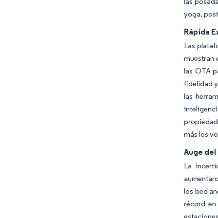
las posada
yoga, posi
Rápida E
Las plataf
muestran e
las OTA pa
fidelidad 
las herra
inteligenc
propiedade
más los vo
Auge del
La incert
aumentaro
los bed an
récord en
estacione