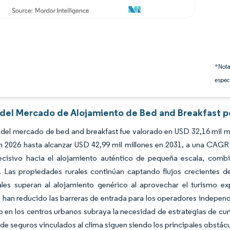
*Nota
espec
s del Mercado de Alojamiento de Bed and Breakfast p
del mercado de bed and breakfast fue valorado en USD 32,16 mil mi
n 2026 hasta alcanzar USD 42,99 mil millones en 2031, a una CAGR 
cisivo hacia el alojamiento auténtico de pequeña escala, combin
. Las propiedades rurales continúan captando flujos crecientes 
les superan al alojamiento genérico al aprovechar el turismo exp
 han reducido las barreras de entrada para los operadores independ
o en los centros urbanos subraya la necesidad de estrategias de cu
 de seguros vinculados al clima siguen siendo los principales obstác