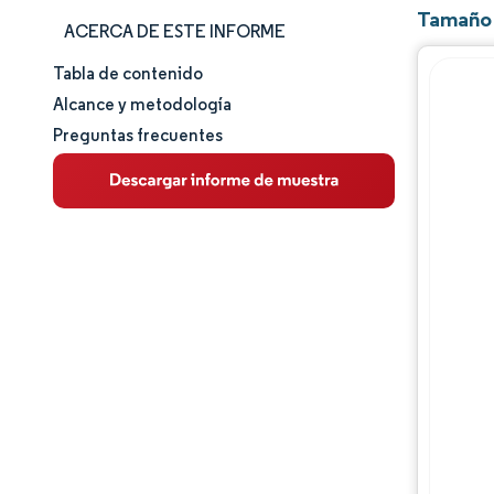
Tamaño 
ACERCA DE ESTE INFORME
Tabla de contenido
Tamaño y cuota de mercado
Alcance y metodología
Preguntas frecuentes
Análisis de mercado
Tendencias e ideas
Análisis de segmentos
Análisis geográfico
Panorama competitivo
Jugadores principales
Desarrollos de la industria