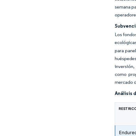
semana par
operadore
Subvenci
Los fondos
ecológica
para panel
huéspedes 
inversión
como propu
mercado de
Análisis 
RESTRIC
Endurec