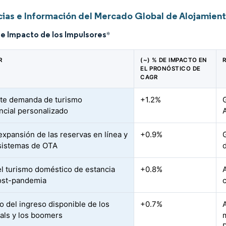
ias e Información del Mercado Global de Alojamien
de Impacto de los Impulsores
*
R
(~) % DE IMPACTO EN
EL PRONÓSTICO DE
CAGR
te demanda de turismo
+1.2%
ncial personalizado
expansión de las reservas en línea y
+0.9%
sistemas de OTA
l turismo doméstico de estancia
+0.8%
ost-pandemia
 del ingreso disponible de los
+0.7%
ials y los boomers