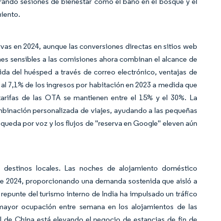
orando sesiones de bienestar como el baño en el bosque y el
miento.
rvas en 2024, aunque las conversiones directas en sitios web
es sensibles a las comisiones ahora combinan el alcance de
vida del huésped a través de correo electrónico, ventajas de
ó al 7,1% de los ingresos por habitación en 2023 a medida que
tarifas de las OTA se mantienen entre el 15% y el 30%. La
ombinación personalizada de viajes, ayudando a las pequeñas
squeda por voz y los flujos de "reserva en Google" eleven aún
a destinos locales. Las noches de alojamiento doméstico
te 2024, proporcionando una demanda sostenida que aisló a
El repunte del turismo interno de India ha impulsado un tráfico
a mayor ocupación entre semana en los alojamientos de las
l de China está elevando el negocio de estancias de fin de