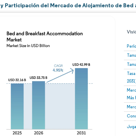
y Participación del Mercado de Alojamiento de Bed 
Visi
Perí
Tama
Tama
Tasa
2031
Merc
Imagen © Mordor Intelligence. El uso requiere atribució
Más 
Merc
Conc
Image
Juga