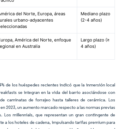
Pacífico
América del Norte, Europa, áreas
Mediano plazo
rurales urbano-adyacentes
(2-4 años)
seleccionadas
Europa, América del Norte, enfoque
Largo plazo (≥
regional en Australia
4 años)
4% de los huéspedes recientes indicó que la inmersión local
reakfasts se integran en la vida del barrio asociándose con
sde caminatas de forrajeo hasta talleres de cerámica. Los
o en 2023, un aumento marcado respecto a las normas previas
. Los millennials, que representan un gran contingente de
nte a los hoteles de cadena, impulsando tarifas premium para