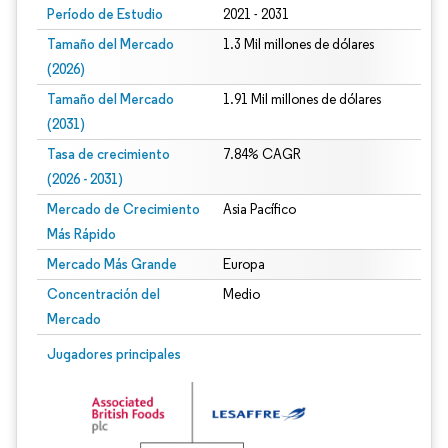
Período de Estudio
2021 - 2031
Tamaño del Mercado
1.3 Mil millones de dólares
(2026)
Tamaño del Mercado
1.91 Mil millones de dólares
(2031)
Tasa de crecimiento
7.84% CAGR
(2026 - 2031)
Mercado de Crecimiento
Asia Pacífico
Más Rápido
Mercado Más Grande
Europa
Concentración del
Medio
Mercado
Imagen © Mordor Intelligence. El uso requiere atribución según CC BY 4.0.
Jugadores principales