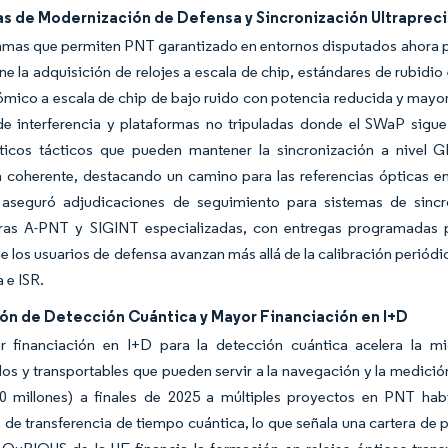
s de Modernización de Defensa y Sincronización Ultraprec
mas que permiten PNT garantizado en entornos disputados ahora pr
ne la adquisición de relojes a escala de chip, estándares de rubidio
tómico a escala de chip de bajo ruido con potencia reducida y mayo
de interferencia y plataformas no tripuladas donde el SWaP si
pticos tácticos que pueden mantener la sincronización a nivel G
a coherente, destacando un camino para las referencias ópticas e
, aseguró adjudicaciones de seguimiento para sistemas de sincr
uras A-PNT y SIGINT especializadas, con entregas programadas p
 los usuarios de defensa avanzan más allá de la calibración perió
 e ISR.
ión de Detección Cuántica y Mayor Financiación en I+D
 financiación en I+D para la detección cuántica acelera la mig
os y transportables que pueden servir a la navegación y la medici
0 millones) a finales de 2025 a múltiples proyectos en PNT habi
 de transferencia de tiempo cuántica, lo que señala una cartera de 