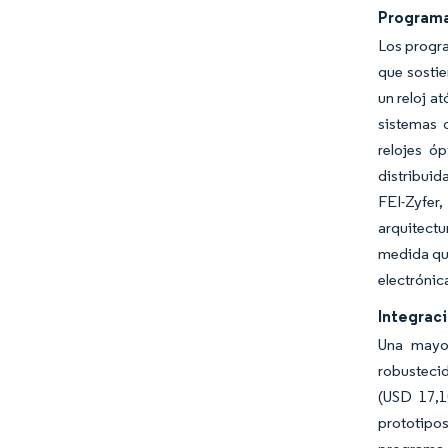
Programa
Los progra
que sostie
un reloj a
sistemas 
relojes ó
distribuid
FEI-Zyfer
arquitect
medida que
electrónica
Integrac
Una mayor
robustecid
(USD 17,1
prototipos