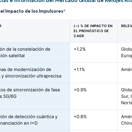
ias e Información del Mercado Global de Relojes A
del Impacto de los Impulsores
*
R
(~) % DE IMPACTO EN
RELE
EL PRONÓSTICO DE
CAGR
ón de la constelación de
+1.2%
Glob
ión satelital
Europ
as de modernización de
+1.1%
Améri
 y sincronización ultraprecisa
tos de sincronización de fase
+0.9%
Glob
es 5G/6G
Sur, 
Nort
ción de detección cuántica y
+0.8%
Améri
inanciación en I+D
Chin