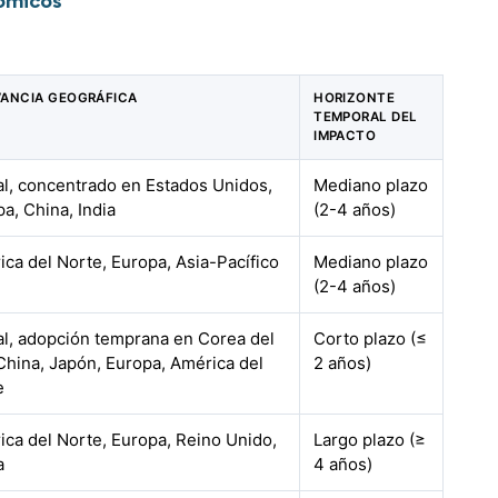
tómicos
VANCIA GEOGRÁFICA
HORIZONTE
TEMPORAL DEL
IMPACTO
al, concentrado en Estados Unidos,
Mediano plazo
a, China, India
(2-4 años)
ca del Norte, Europa, Asia-Pacífico
Mediano plazo
(2-4 años)
al, adopción temprana en Corea del
Corto plazo (≤
China, Japón, Europa, América del
2 años)
e
ca del Norte, Europa, Reino Unido,
Largo plazo (≥
a
4 años)