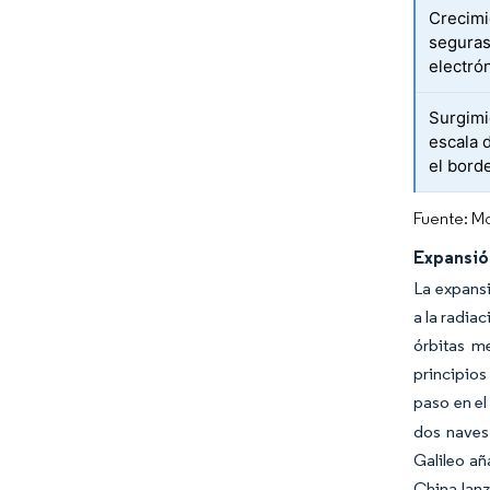
Crecimi
seguras
electró
Surgimi
escala 
el bord
Fuente: Mo
Expansió
La expansi
a la radia
órbitas me
principios
paso en el
dos naves
Galileo añ
China lanz