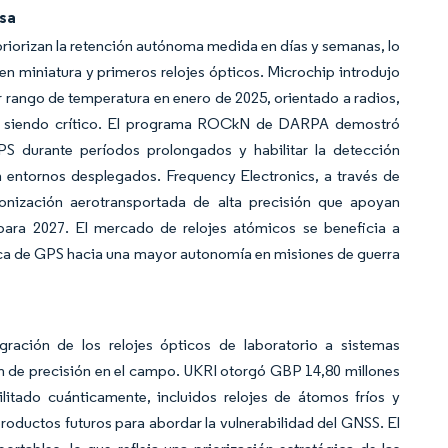
isa
iorizan la retención autónoma medida en días y semanas, lo
 en miniatura y primeros relojes ópticos. Microchip introdujo
r rango de temperatura en enero de 2025, orientado a radios,
gue siendo crítico. El programa ROCkN de DARPA demostró
PS durante períodos prolongados y habilitar la detección
n entornos desplegados. Frequency Electronics, a través de
onización aerotransportada de alta precisión que apoyan
ara 2027. El mercado de relojes atómicos se beneficia a
dica de GPS hacia una mayor autonomía en misiones de guerra
ración de los relojes ópticos de laboratorio a sistemas
ón de precisión en el campo. UKRI otorgó GBP 14,80 millones
litado cuánticamente, incluidos relojes de átomos fríos y
productos futuros para abordar la vulnerabilidad del GNSS. El