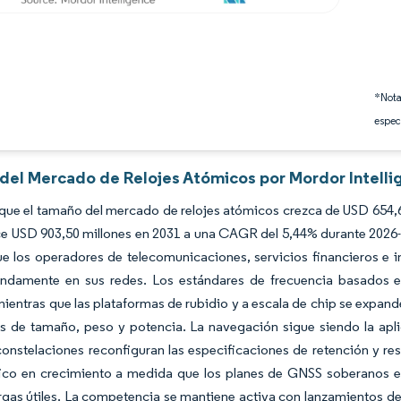
*Nota
espec
s del Mercado de Relojes Atómicos por Mordor Intell
que el tamaño del mercado de relojes atómicos crezca de USD 654,6
e USD 903,50 millones en 2031 a una CAGR del 5,44% durante 2026-2
 los operadores de telecomunicaciones, servicios financieros e inf
ndamente en sus redes. Los estándares de frecuencia basados en
mientras que las plataformas de rubidio y a escala de chip se expa
es de tamaño, peso y potencia. La navegación sigue siendo la apl
constelaciones reconfiguran las especificaciones de retención y res
fico en crecimiento a medida que los planes de GNSS soberanos es
gas útiles. La competencia se mantiene activa con lanzamientos de 