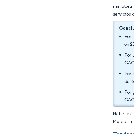
miniatura 
servicios 
Conclu
Por 
en 2
Por 
CAGR
Por 
del 
Por 
CAGR
Nota: Las 
Mordor Int