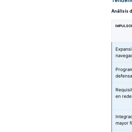
Tendenc
Análisis 
IMPULSO
Expansi
navegac
Program
defensa
Requisi
en red
Integra
mayor f