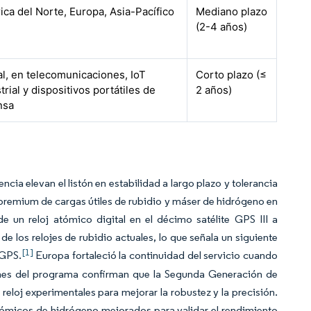
ca del Norte, Europa, Asia-Pacífico
Mediano plazo
(2-4 años)
l, en telecomunicaciones, IoT
Corto plazo (≤
trial y dispositivos portátiles de
2 años)
nsa
cia elevan el listón en estabilidad a largo plazo y tolerancia
da premium de cargas útiles de rubidio y máser de hidrógeno en
e un reloj atómico digital en el décimo satélite GPS III a
 de los relojes de rubidio actuales, lo que señala un siguiente
[1]
 GPS.
Europa fortaleció la continuidad del servicio cuando
ormes del programa confirman que la Segunda Generación de
e reloj experimentales para mejorar la robustez y la precisión.
atómicos de hidrógeno mejorados para validar el rendimiento