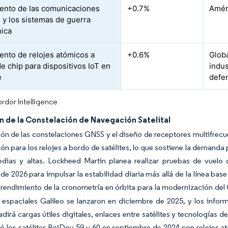
ento de las comunicaciones
+0.7%
Améri
 y los sistemas de guerra
nica
ento de relojes atómicos a
+0.6%
Globa
de chip para dispositivos IoT en
indus
e
defe
rdor Intelligence
n de la Constelación de Navegación Satelital
ón de las constelaciones GNSS y el diseño de receptores multifrecuen
ción para los relojes a bordo de satélites, lo que sostiene la deman
dias y altas. Lockheed Martin planea realizar pruebas de vuelo d
 de 2026 para impulsar la estabilidad diaria más allá de la línea base
 rendimiento de la cronometría en órbita para la modernización del
 espaciales Galileo se lanzaron en diciembre de 2025, y los inf
adirá cargas útiles digitales, enlaces entre satélites y tecnologías d
ó los satélites BeiDou 59 y 60 en septiembre de 2024 con relojes 