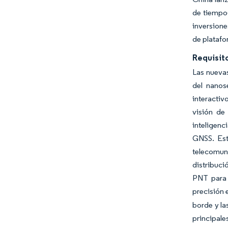
de tiempo
inversione
de platafo
Requisit
Las nuevas
del nanos
interactiv
visión de
inteligenc
GNSS. Est
telecomuni
distribuc
PNT para i
precisión 
borde y la
principale