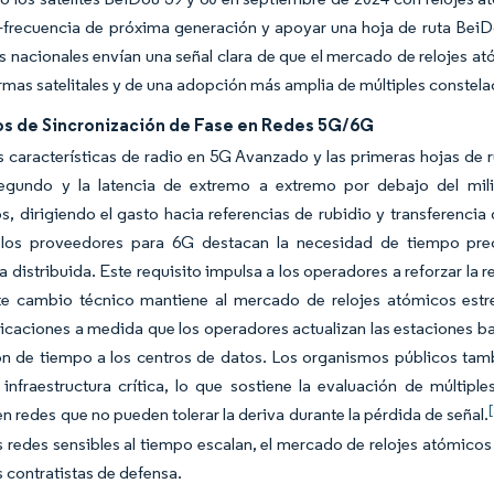
-frecuencia de próxima generación y apoyar una hoja de ruta BeiD
s nacionales envían una señal clara de que el mercado de relojes at
rmas satelitales y de una adopción más amplia de múltiples constela
os de Sincronización de Fase en Redes 5G/6G
 características de radio en 5G Avanzado y las primeras hojas de 
egundo y la latencia de extremo a extremo por debajo del mil
os, dirigiendo el gasto hacia referencias de rubidio y transferenci
 los proveedores para 6G destacan la necesidad de tiempo preci
ia distribuida. Este requisito impulsa a los operadores a reforzar la r
e cambio técnico mantiene al mercado de relojes atómicos estre
caciones a medida que los operadores actualizan las estaciones ba
ión de tiempo a los centros de datos. Los organismos públicos ta
nfraestructura crítica, lo que sostiene la evaluación de múltipl
en redes que no pueden tolerar la deriva durante la pérdida de señal.
s redes sensibles al tiempo escalan, el mercado de relojes atómicos
s contratistas de defensa.