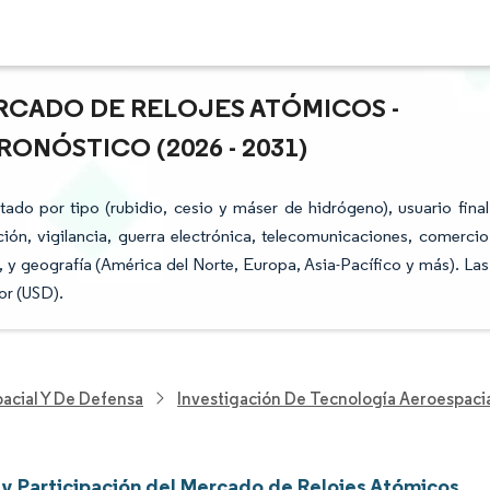
RCADO DE RELOJES ATÓMICOS -
ONÓSTICO (2026 - 2031)
do por tipo (rubidio, cesio y máser de hidrógeno), usuario final
ción, vigilancia, guerra electrónica, telecomunicaciones, comercio
, y geografía (América del Norte, Europa, Asia-Pacífico y más). Las
or (USD).
acial Y De Defensa
Investigación De Tecnología Aeroespaci
y Participación del Mercado de Relojes Atómicos