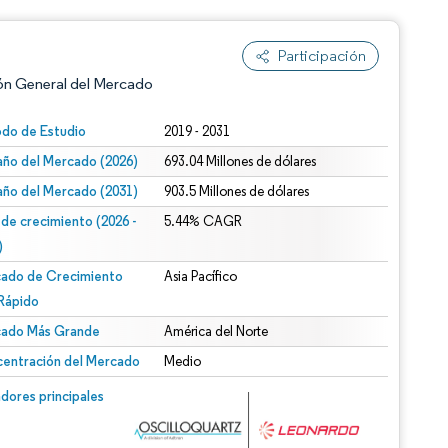
Participación
ón General del Mercado
odo de Estudio
2019 - 2031
ño del Mercado (2026)
693.04 Millones de dólares
ño del Mercado (2031)
903.5 Millones de dólares
 de crecimiento (2026 -
5.44% CAGR
)
ado de Crecimiento
Asia Pacífico
n según CC BY 4.0.
Rápido
ado Más Grande
América del Norte
entración del Mercado
Medio
n © Mordor Intelligence. El uso requiere atribución según CC BY 4.0.
dores principales