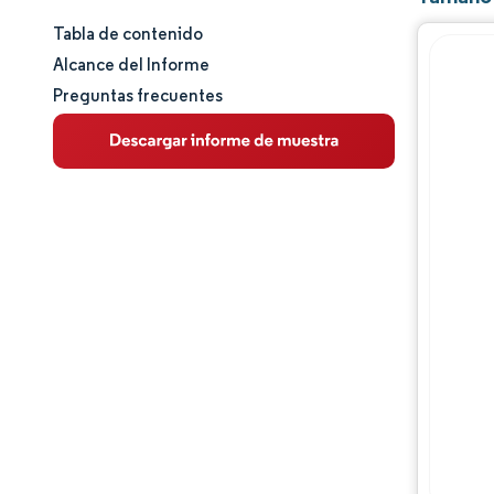
Tabla de contenido
Tamaño y cuota de mercado
Alcance del Informe
Preguntas frecuentes
Análisis de mercado
Tendencias e ideas
Análisis de segmentos
Análisis geográfico
Panorama competitivo
Jugadores principales
Desarrollos de la industria