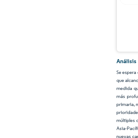
Análisi
Se espera 
que alcanc
medida que
más profu
primaria, 
prioridad
múltiples 
Asia-Pací
nuevas car