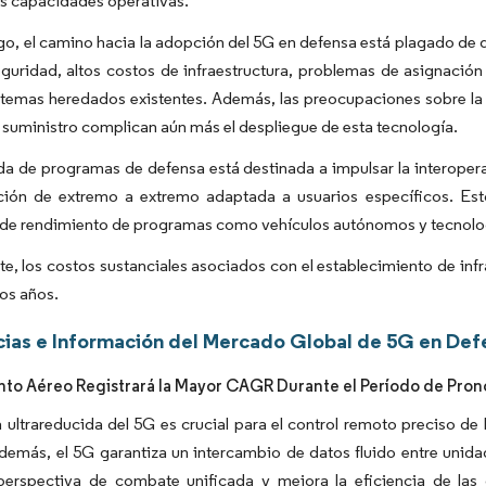
s capacidades operativas.
o, el camino hacia la adopción del 5G en defensa está plagado de
guridad, altos costos de infraestructura, problemas de asignación
stemas heredados existentes. Además, las preocupaciones sobre la p
suministro complican aún más el despliegue de esta tecnología.
 de programas de defensa está destinada a impulsar la interopera
ión de extremo a extremo adaptada a usuarios específicos. Est
s de rendimiento de programas como vehículos autónomos y tecnolo
e, los costos sustanciales asociados con el establecimiento de inf
os años.
ias e Información del Mercado Global de 5G en Def
to Aéreo Registrará la Mayor CAGR Durante el Período de Pron
a ultrareducida del 5G es crucial para el control remoto preciso d
Además, el 5G garantiza un intercambio de datos fluido entre unida
perspectiva de combate unificada y mejora la eficiencia de las o