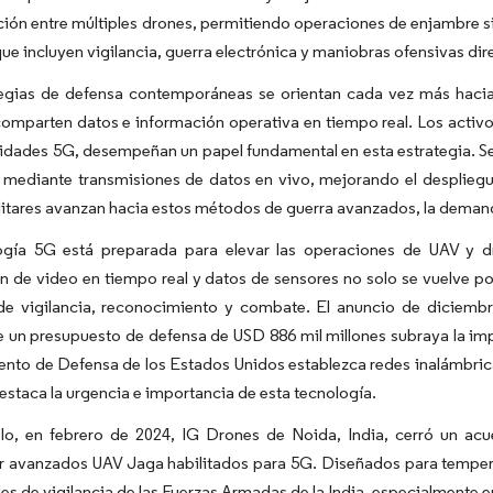
ión entre múltiples drones, permitiendo operaciones de enjambre 
que incluyen vigilancia, guerra electrónica y maniobras ofensivas dir
tegias de defensa contemporáneas se orientan cada vez más hacia 
omparten datos e información operativa en tiempo real. Los activ
dades 5G, desempeñan un papel fundamental en esta estrategia. Se 
mediante transmisiones de datos en vivo, mejorando el despliegue
litares avanzan hacia estos métodos de guerra avanzados, la demand
ogía 5G está preparada para elevar las operaciones de UAV y dr
n de video en tiempo real y datos de sensores no solo se vuelve po
de vigilancia, reconocimiento y combate. El anuncio de diciemb
un presupuesto de defensa de USD 886 mil millones subraya la impo
nto de Defensa de los Estados Unidos establezca redes inalámbric
destaca la urgencia e importancia de esta tecnología.
lo, en febrero de 2024, IG Drones de Noida, India, cerró un acu
r avanzados UAV Jaga habilitados para 5G. Diseñados para temperat
s de vigilancia de las Fuerzas Armadas de la India, especialmente en 