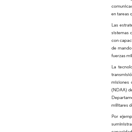
comunicac
en tareas 
Las estra
sistemas c
con capaci
de mando 
fuerzas mi
La tecnol
transmisió
misiones 
(NDAA) de 
Departame
militares 
Por ejemp
suministra
capacidade