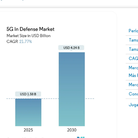
Perí
Tama
Tama
CAGR
Merc
Más 
Merc
Conc
Juga