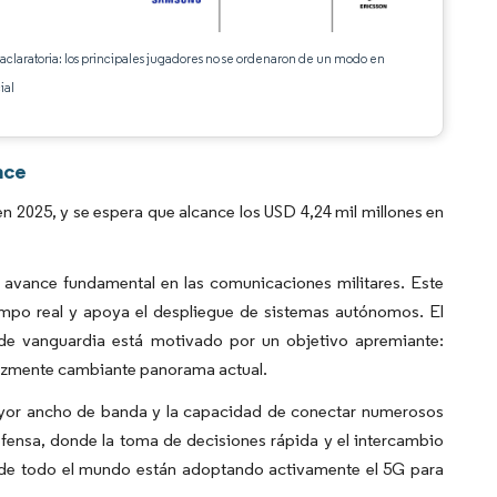
 aclaratoria: los principales jugadores no se ordenaron de un modo en
ial
nce
 2025, y se espera que alcance los USD 4,24 mil millones en
 avance fundamental en las comunicaciones militares. Este
empo real y apoya el despliegue de sistemas autónomos. El
 de vanguardia está motivado por un objetivo apremiante:
velozmente cambiante panorama actual.
ayor ancho de banda y la capacidad de conectar numerosos
efensa, donde la toma de decisiones rápida y el intercambio
a de todo el mundo están adoptando activamente el 5G para