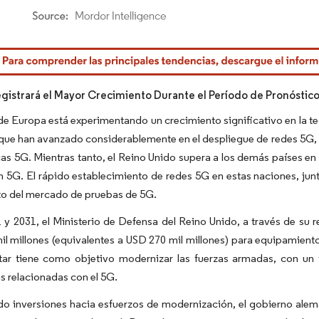
rdor Intelligence. El uso requiere atribución según CC BY 4.0.
gistrará el Mayor Crecimiento Durante el Período de Pronóstic
de Europa está experimentando un crecimiento significativo en la t
 que han avanzado considerablemente en el despliegue de redes 5G,
as 5G. Mientras tanto, el Reino Unido supera a los demás países en 
 5G. El rápido establecimiento de redes 5G en estas naciones, junt
to del mercado de pruebas de 5G.
 y 2031, el Ministerio de Defensa del Reino Unido, a través de su
l millones (equivalentes a USD 270 mil millones) para equipamiento
itar tiene como objetivo modernizar las fuerzas armadas, con un 
s relacionadas con el 5G.
o inversiones hacia esfuerzos de modernización, el gobierno alemá