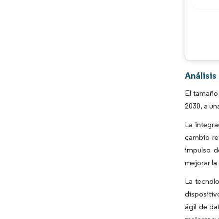
Análisi
El tamaño 
2030, a un
La integr
cambio re
impulso d
mejorar la
La tecnol
dispositiv
ágil de d