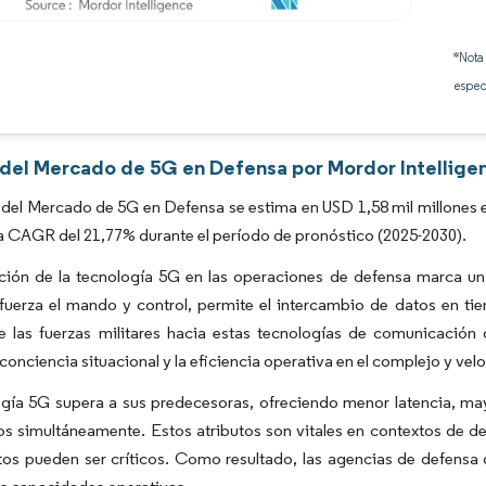
Imagen © Mordor Intelligence. El uso requiere atribución según CC BY 4.0.
*Nota
espec
s del Mercado de 5G en Defensa por Mordor Intellige
del Mercado de 5G en Defensa se estima en USD 1,58 mil millones en
a CAGR del 21,77% durante el período de pronóstico (2025-2030).
ación de la tecnología 5G en las operaciones de defensa marca un
fuerza el mando y control, permite el intercambio de datos en ti
e las fuerzas militares hacia estas tecnologías de comunicación
 conciencia situacional y la eficiencia operativa en el complejo y 
ogía 5G supera a sus predecesoras, ofreciendo menor latencia, m
os simultáneamente. Estos atributos son vitales en contextos de d
atos pueden ser críticos. Como resultado, las agencias de defens