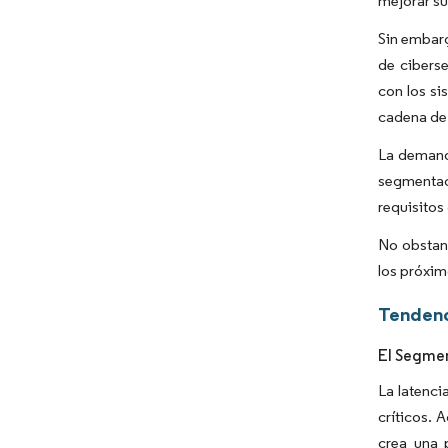
mejorar su
Sin embarg
de ciberse
con los si
cadena de 
La demanda
segmentac
requisito
No obstant
los próxim
Tendenc
El Segmen
La latenci
críticos. 
crea una 