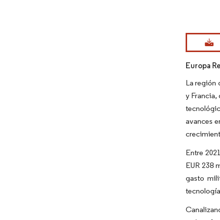
Imagen © Mo
Europa Re
La región 
y Francia,
tecnológic
avances en
crecimien
Entre 2021
EUR 238 mi
gasto mil
tecnología
Canalizand