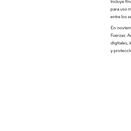
incluye fi
para uso m
entre los 
En noviem
Fuerzas A
digitales,
y protecc