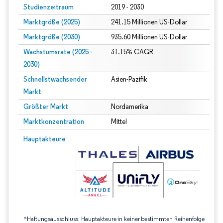
Studienzeitraum
2019 - 2030
Marktgröße (2025)
241.15 Millionen US-Dollar
Marktgröße (2030)
935.60 Millionen US-Dollar
Wachstumsrate (2025 -
31.15% CAGR
2030)
Schnellstwachsender
Asien-Pazifik
Markt
Größter Markt
Nordamerika
Marktkonzentration
Mittel
Bild © Mordor Intelligence. Wiederverwendung erfordert Namensnennung gem
Hauptakteure
*Haftungsausschluss: Hauptakteure in keiner bestimmten Reihenfolge