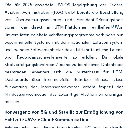
Die für 2025 erwartete BVLOS-Regelgebung der Federal
Aviation Administration (FAA) treibt bereits die Beschaffung
von Überwachungssensoren und Fernidentifizierungstools
[1]
voran, die direkt in UTM-Plattformen einfließen.
Von
Universitäten geleitete Validierungsprogramme verbinden nun
experimentelle Systeme mit dem nationalen Luftraumsystem
und zwingen Softwareanbieter dazu, luftfahrttaugliche Latenz-
und Redundanzschwellenwerte zu erfüllen. Da lokale
Strafverfolgungsbehörden Zugang zu identischen Datenfeeds
beantragen, erweitert sich die Nutzerbasis für UTM-
Dashboards über kommerzielle Betreiber hinaus. Diese
Ausweitung des Interessentenkreises erhöht implizit das
Mindestserviceniveau, das zukünftige Plattformen erbringen
müssen.
Konvergenz von 5G und Satellit zur Ermöglichung von
Echtzeit-UAV-zu-Cloud-Kommunikation
Feldversuche, bei denen terrestrisches 5G mit Low-Earth-