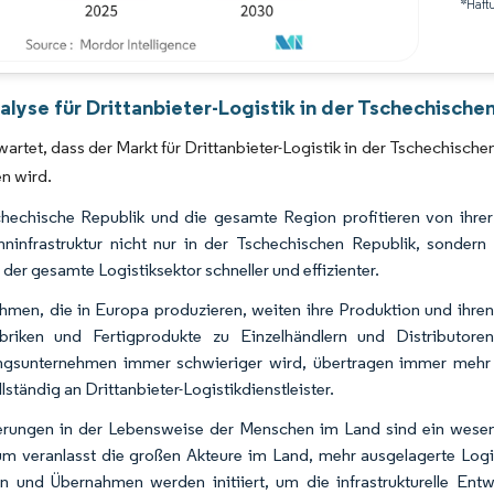
*Haft
Bild © Mordor Intelligence. Wiederverwendung erfordert Namensnennung gemäß 
lyse für Drittanbieter-Logistik in der Tschechische
wartet, dass der Markt für Drittanbieter-Logistik in der Tschechis
n wird.
hechische Republik und die gesamte Region profitieren von ihre
ninfrastruktur nicht nur in der Tschechischen Republik, sonder
 der gesamte Logistiksektor schneller und effizienter.
hmen, die in Europa produzieren, weiten ihre Produktion und ihren 
abriken und Fertigprodukte zu Einzelhändlern und Distributore
ngsunternehmen immer schwieriger wird, übertragen immer mehr 
lständig an Drittanbieter-Logistikdienstleister.
rungen in der Lebensweise der Menschen im Land sind ein wesent
m veranlasst die großen Akteure im Land, mehr ausgelagerte Logis
n und Übernahmen werden initiiert, um die infrastrukturelle Ent