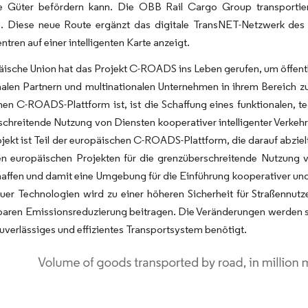
he Güter befördern kann. Die OBB Rail Cargo Group transportie
. Diese neue Route ergänzt das digitale TransNET-Netzwerk des
ntren auf einer intelligenten Karte anzeigt.
ische Union hat das Projekt C-ROADS ins Leben gerufen, um öffentl
nalen Partnern und multinationalen Unternehmen in ihrem Bereich zu 
en C-ROADS-Plattform ist, ist die Schaffung eines funktionalen, t
chreitende Nutzung von Diensten kooperativer intelligenter Verkeh
jekt ist Teil der europäischen C-ROADS-Plattform, die darauf abziel
n europäischen Projekten für die grenzüberschreitende Nutzung vo
haffen und damit eine Umgebung für die Einführung kooperativer und
uer Technologien wird zu einer höheren Sicherheit für Straßennutz
baren Emissionsreduzierung beitragen. Die Veränderungen werden sic
zuverlässiges und effizientes Transportsystem benötigt.