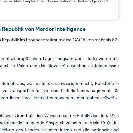
ungsausschluss: Hauptakteure in keiner bestimmten Reihenfolge sortiert
CC BY 4.0.
n Republik von Mordor Intelligence
chen Republik im Prognosezeitraum eine CAGR von mehr als 5 %
r zentraleuropäischen Lage. Langsam aber stetig wurde die
n auch in Polen und der Slowakei ausgebaut. Infolgedessen
Betrieb aus, was es für sie schwieriger macht, Rohstoffe in
n zu transportieren. Da das Lieferkettenmanagement für
von ihnen ihre Lieferkettenmanagementaufgaben teilweise
licher Grund für den Wunsch nach E-Retail-Diensten. Dies
tikdienstleistungen in Anspruch zu nehmen. Viele Projekte,
wicklung des Landes zu unterstützen und die nationale und