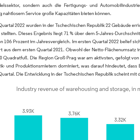
delssektor, sondern auch die Fertigungs- und Automobilindustrie
ig nahtlosem Service große Kapazitäten bieten können.
Quartal 2022 wurden in der Tschechischen Republik 22 Gebäude erric
stellten. Dieses Ergebnis liegt 71 % über dem 5-Jahres-Durchschnitt
n 106 Prozent im Jahresvergleich. Im ersten Quartal 2022 belief si
 aus dem ersten Quartal 2021. Obwohl der Netto-Flächenumsatz im J
0 Quadratfuß. Die Region Groß-Prag war am aktivsten, gefolgt von 
ik- und Produktionsmietern dominiert, was darauf hindeutet, dass 
Quartal. Die Entwicklung in der Tschechischen Republik scheint mit 