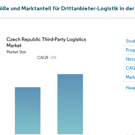
ße und Marktanteil für Drittanbieter-Logistik in de
Stud
Prog
Hist
CAG
Mark
Haup