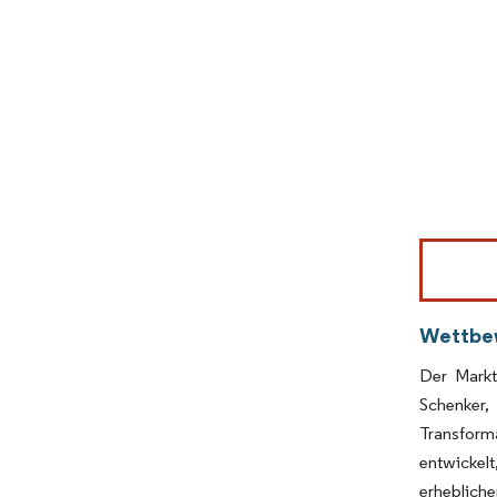
Bild © Mor
Wettbe
Der Markt
Schenker
Transforma
entwickel
erheblich