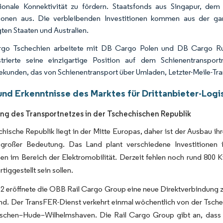
tionale Konnektivität zu fördern. Staatsfonds aus Singapur, 
tionen aus. Die verbleibenden Investitionen kommen aus der ga
gten Staaten und Australien.
go Tschechien arbeitete mit DB Cargo Polen und DB Cargo Rus
trierte seine einzigartige Position auf dem Schienentranspor
iekunden, das von Schienentransport über Umladen, Letzter-Meile-Tran
und Erkenntnisse des Marktes für Drittanbieter-Logis
ng des Transportnetzes in der Tschechischen Republik
hische Republik liegt in der Mitte Europas, daher ist der Ausbau ihr
großer Bedeutung. Das Land plant verschiedene Investitionen
en im Bereich der Elektromobilität. Derzeit fehlen noch rund 800
rtiggestellt sein sollen.
22 eröffnete die OBB Rail Cargo Group eine neue Direktverbindung 
d. Der TransFER-Dienst verkehrt einmal wöchentlich von der Tsche
chen–Hude–Wilhelmshaven. Die Rail Cargo Group gibt an, dass d