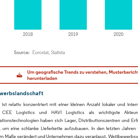
dor Intelligence. Wiederverwendung erfordert Namensnennung gemäß CC BY 4.0.
werbslandschaft
 ist relativ konzentriert mit einer kleinen Anzahl lokaler und i
, CEE Logistics und HAVI Logistics als wichtigste Akte
tionstechnologien haben sich Lager, Distributionszentren und Erf
t, um eine schlanke Lieferkette aufzubauen. In den letzten Jahre
em Maße verändert und Unternehmen dazu veranlasst, Wettbewerbsvo