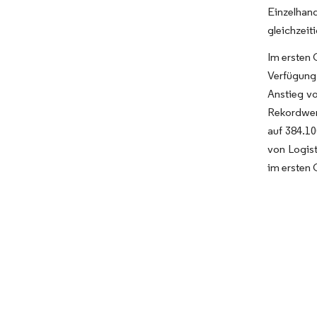
Einzelhan
gleichzeit
Im ersten 
Verfügung 
Anstieg vo
Rekordwert
auf 384.10
von Logist
im ersten 