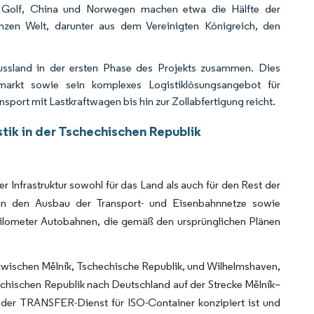
dem Golf, China und Norwegen machen etwa die Hälfte der
nzen Welt, darunter aus dem Vereinigten Königreich, den
sland in der ersten Phase des Projekts zusammen. Dies
tmarkt sowie sein komplexes Logistiklösungsangebot für
sport mit Lastkraftwagen bis hin zur Zollabfertigung reicht.
tik in der Tschechischen Republik
er Infrastruktur sowohl für das Land als auch für den Rest der
 in den Ausbau der Transport- und Eisenbahnnetze sowie
 Kilometer Autobahnen, die gemäß den ursprünglichen Plänen
zwischen Mělník, Tschechische Republik, und Wilhelmshaven,
chischen Republik nach Deutschland auf der Strecke Mělník–
er TRANSFER-Dienst für ISO-Container konzipiert ist und