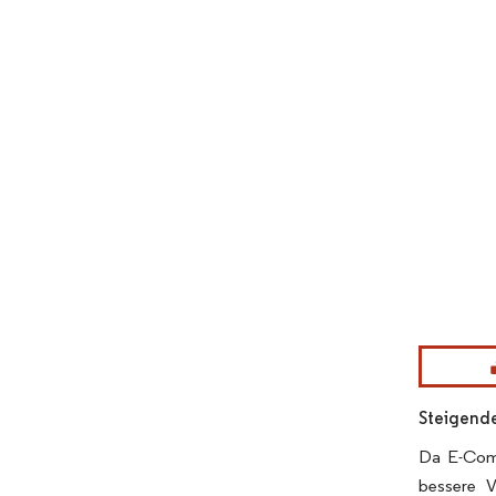
Bild © Mor
Steigend
Da E-Comm
bessere 