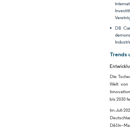
interna
Investi
Vereini
DB Car
demons
Industr
Trends 
Entwicklu
Die Tschec
Welt von 
Innovation
bis 2030 fe
Im Juli 20
Deutschlan
Děčín–Mas