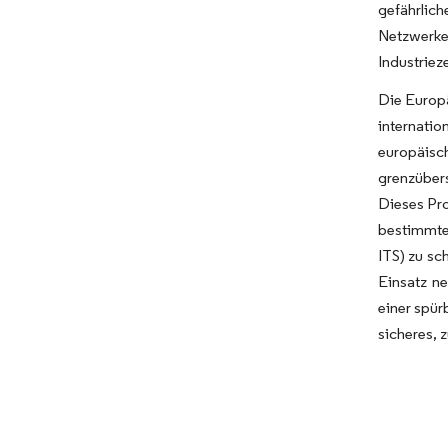
gefährlic
Netzwerke
Industrieze
Die Europä
internatio
europäisch
grenzübers
Dieses Pro
bestimmte
ITS) zu sc
Einsatz ne
einer spür
sicheres, 