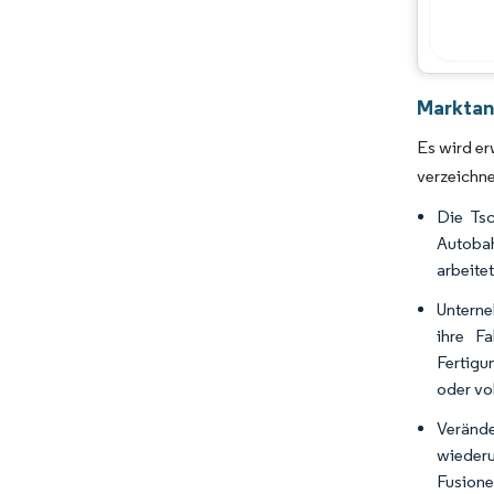
Marktana
Es wird er
verzeichne
Die Tsc
Autobah
arbeitet
Unterne
ihre F
Fertigu
oder vol
Verände
wiederu
Fusione