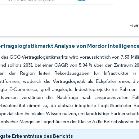
*Haft
tragslogistikmarkt Analyse von Mordor Intelligenc
des GCC-Vertragslogistikmarkts wird voraussichtlich von 7,33 Mill
nd soll bis 2031 bei einer CAGR von 5,04 % über den Zeitraum 20
gen der Region leiten Rekordausgaben für Infrastruktur in 
attformen, wodurch die Vertragslogistik als Eckpfeiler eines div
igte E-Commerce, groß angelegte Industrieprojekte im Rahmen 
tswesen verstärken die Nachfrage nach anspruchsvollen Fulfi
bsintensität nimmt zu, da globale integrierte Logistikanbieter 
Spezialisten ihr lokales Wissen nutzen, um langfristige Partnerscha
ronischer Mangel an Lagerhäusern der Klasse A die Betriebskosten 
gste Erkenntnisse des Berichts