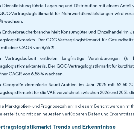
 Dienstleistung führte Lagerung und Distribution mit einem Anteil
GCC-Vertragslogistikmarkt für Mehrwertdienstleistungen wird vor
 % wachsen.
 Endverbraucherbranche hielt Konsumgüter und Einzelhandel im Ja
ragslogistikmarkts. Der GCC-Vertragslogistikmarkt für Gesundhei
 mit einer CAGR von 8,65 %.
h Vertragslaufzeit entfielen langfristige Vereinbarunge
ragslogistikmarktanteils. Der GCC-Vertragslogistikmarkt für kurzfri
einer CAGR von 6,55 % wachsen.
 Geografie dominierte Saudi-Arabien im Jahr 2025 mit 52,60 %
ragslogistikmarkt für die VAE verzeichnet zwischen 2026 und 2031 d
Die Marktgrößen- und Prognosezahlen in diesem Bericht werden mit
ce erstellt und mit den neuesten verfügbaren Daten und Erkenntnissen
tragslogistikmarkt Trends und Erkenntnisse