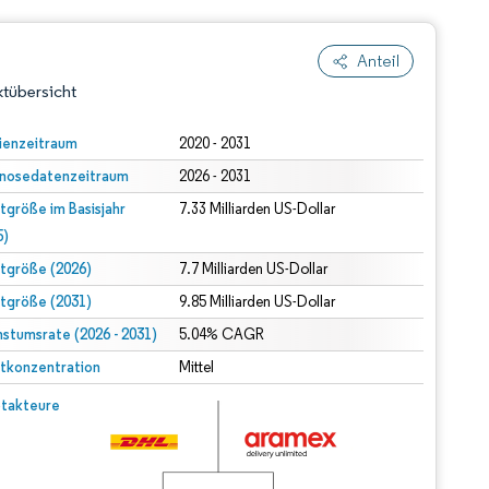
Anteil
tübersicht
ienzeitraum
2020 - 2031
nosedatenzeitraum
2026 - 2031
tgröße im Basisjahr
7.33 Milliarden US-Dollar
5)
tgröße (2026)
7.7 Milliarden US-Dollar
tgröße (2031)
9.85 Milliarden US-Dollar
dert Namensnennung gemäß CC BY 4.0.
stumsrate (2026 - 2031)
5.04% CAGR
tkonzentration
Mittel
© Mordor Intelligence. Wiederverwendung erfordert Namensnennung gemäß CC BY 4.0.
takteure