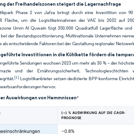
ng der Freihandelszonen steigert die Lagernachfrage
tikpark Phase 2 von Jafza bringt durch eine Investition von 90
ß Fläche, um die Logistikeinnahmen der VAE bis 2032 auf 200 
lszone Umm Al Quwain fügt 350.000 Quadratfuß Lagerfläche und 
ät bei der Bestandspositionierung. Multinationale Unternehmen nenn
 als entscheidende Faktoren bei der Gestaltung regionaler Netzwer
 geführte Investitionen in die Kühlkette fördern die tempe
geführte Sendungen wuchsen 2023 um mehr als 30 % – der höchste je
mazie und der Ernährungssicherheit. Technologieschichten 
[1]
egrität.
Logistikanbieter setzen dedizierte BPP-konforme Einric
ewerbsanforderungen hervor.
der Auswirkungen von Hemmnissen
*
S
(~) % AUSWIRKUNG AUF DIE CAGR-
PROGNOSE
geeinschränkungen
−0.8%