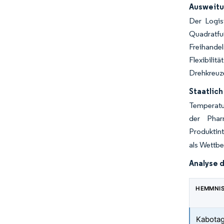
Ausweitu
Der Logis
Quadratfu
Freihande
Flexibilit
Drehkreuze
Staatlich
Temperatur
der Phar
Produktint
als Wettb
Analyse 
HEMMNI
Kabota