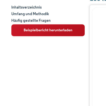
Inhaltsverzeichnis
Marktgröße und -anteil
Umfang und Methodik
Häufig gestellte Fragen
Marktanalyse
Trends und Einblicke
Segmentanalyse
Geografische Analyse
Regulatorisches Umfeld
Wertschöpfungskettenanalyse
Wettbewerbslandschaft
Hauptakteure