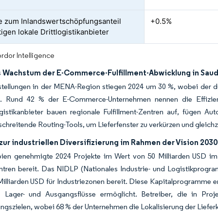
 zum Inlandswertschöpfungsanteil
+0.5%
igen lokale Drittlogistikanbieter
rdor Intelligence
s Wachstum der E-Commerce-Fulfillment-Abwicklung in Saud
stellungen in der MENA-Region stiegen 2024 um 30 %, wobei der du
. Rund 42 % der E-Commerce-Unternehmen nennen die Effizienz
gistikanbieter bauen regionale Fulfillment-Zentren auf, fügen Aut
chreitende Routing-Tools, um Lieferfenster zu verkürzen und gleichze
zur industriellen Diversifizierung im Rahmen der Vision 2030
bien genehmigte 2024 Projekte im Wert von 50 Milliarden USD im R
ntren bereit. Das NIDLP (Nationales Industrie- und Logistikprogramm
illiarden USD für Industriezonen bereit. Diese Kapitalprogramme erf
, Lager- und Ausgangsflüsse ermöglicht. Betreiber, die in Proj
ungszielen, wobei 68 % der Unternehmen die Lokalisierung der Lieferke