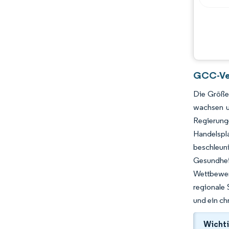
Chancen & Aussichten
Branchenentwicklungen
GCC-Ver
Die Größe 
wachsen u
Regierun
Handelspl
beschleun
Gesundhei
Wettbewer
regionale 
und ein ch
Wichti