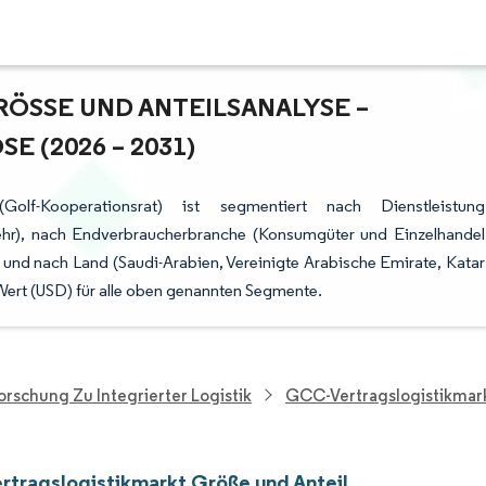
SSE UND ANTEILSANALYSE – W
(2026 – 2031)
olf-Kooperationsrat) ist segmentiert nach Dienstleistung
hr), nach Endverbraucherbranche (Konsumgüter und Einzelhandel
g) und nach Land (Saudi-Arabien, Vereinigte Arabische Emirate, Katar
Wert (USD) für alle oben genannten Segmente.
orschung Zu Integrierter Logistik
GCC-Vertragslogistikmar
tragslogistikmarkt Größe und Anteil