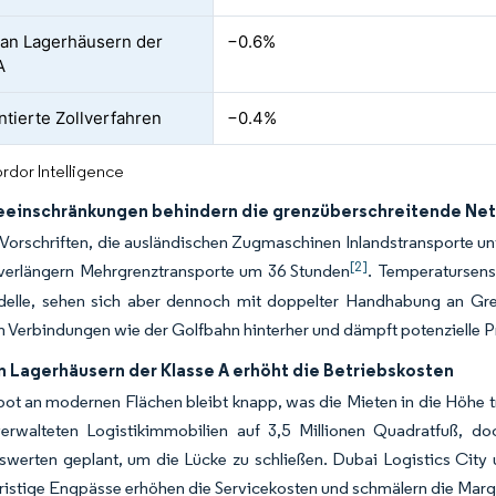
an Lagerhäusern der
−0.6%
A
tierte Zollverfahren
−0.4%
rdor Intelligence
einschränkungen behindern die grenzüberschreitende Ne
Vorschriften, die ausländischen Zugmaschinen Inlandstransporte u
[2]
verlängern Mehrgrenztransporte um 36 Stunden
. Temperatursens
elle, sehen sich aber dennoch mit doppelter Handhabung an Grenz
 Verbindungen wie der Golfbahn hinterher und dämpft potenzielle P
n Lagerhäusern der Klasse A erhöht die Betriebskosten
t an modernen Flächen bleibt knapp, was die Mieten in die Höhe tr
verwalteten Logistikimmobilien auf 3,5 Millionen Quadratfuß, d
werten geplant, um die Lücke zu schließen. Dubai Logistics City 
ristige Engpässe erhöhen die Servicekosten und schmälern die Marg