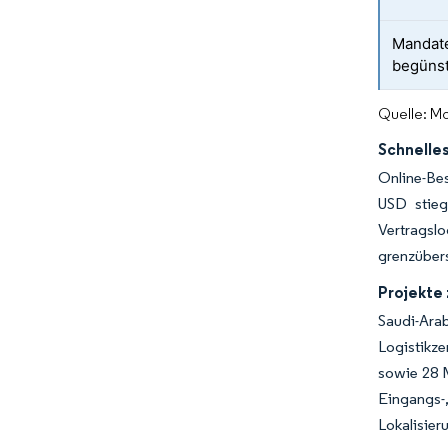
Mandate
begünst
Quelle: Mo
Schnelle
Online-Be
USD stieg
Vertragslo
grenzübers
Projekte 
Saudi-Ara
Logistikze
sowie 28 M
Eingangs-
Lokalisier