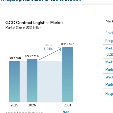
Mark
Stud
Prog
Mark
(202
Mark
Mark
Bild © Mordor Intelligence. Wiederverwendung erfor
Wach
Mark
Bild 
Haup