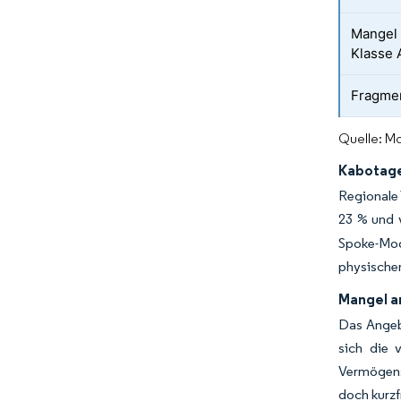
Mangel 
Klasse 
Fragmen
Quelle: Mo
Kabotage
Regionale 
23 % und 
Spoke-Mod
physischen
Mangel a
Das Angebo
sich die 
Vermögens
doch kurzf