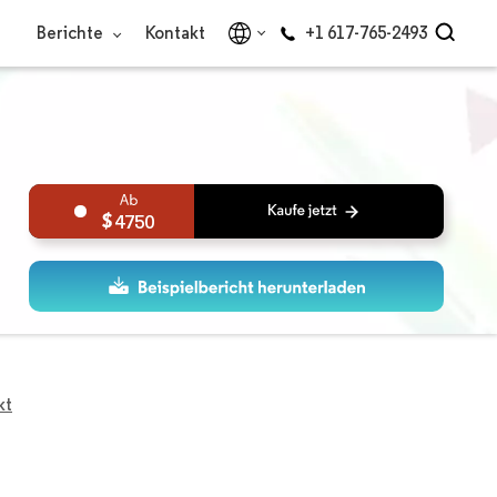
Berichte
Kontakt
+1 617-765-2493
4750
kt