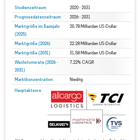
Studienzeitraum
2020 - 2031
Prognosedatenzeitraum
2026 - 2031
Marktgröße im Basisjahr
20.78 Milliarden US-Dollar
(2025)
Marktgröße (2026)
22.28 Milliarden US-Dollar
Marktgröße (2031)
31.58 Milliarden US-Dollar
Wachstumsrate (2026 -
7.22% CAGR
2031)
Marktkonzentration
Niedrig
Bild © Mordor Intelligence. Wiederverwendung erfordert Namensnennung gem
Hauptakteure