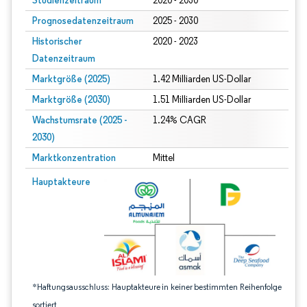
Studienzeitraum
2020 - 2030
Prognosedatenzeitraum
2025 - 2030
Historischer
2020 - 2023
Datenzeitraum
Marktgröße (2025)
1.42 Milliarden US-Dollar
Marktgröße (2030)
1.51 Milliarden US-Dollar
Wachstumsrate (2025 -
1.24% CAGR
2030)
Marktkonzentration
Mittel
Bild © Mordor Intelligence. Wiederverwendung erfordert Namensnennung gem
Hauptakteure
*Haftungsausschluss: Hauptakteure in keiner bestimmten Reihenfolge
sortiert