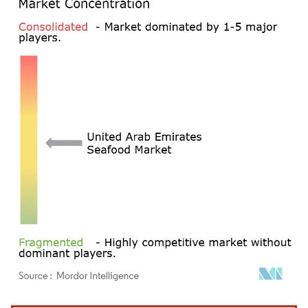
Bild © Mordor Intelligence. Wiederverwendung erfordert Namensnennung gemäß