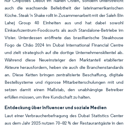
nur Chipotles Debüt im Nahen Osten, sondern unterstreicht
auch die wachsende Beliebtheit der lateinamerikanischen
Küche. Steak 'n Shake rollt in Zusammenarbeit mit der Saleh Bin
Lahej Group 40 Einheiten aus und hat dabei sowohl
Einkaufszentrum-Foodcourts als auch Standalone-Betriebe im
Visier. Unterdessen eröffnete das brasilianische Steakhouse
Fogo de Chão 2024 im Dubai International Financial Centre
und zielt strategisch auf die dortige Unternehmensklientel ab.
Während diese Neueinsteiger den Marktanteil etablierter
Akteure herausfordern, heben sie auch die Branchenstandards
an. Diese Ketten bringen zentralisierte Beschaffung, digitale
Bestellsysteme und rigorose Mitarbeiterschulungen mit und
setzen damit einen Maßstab, den unabhängige Betreiber
erfüllen müssen, um ihre Kundschaft zu halten.
Entdeckung über Influencer und soziale Medien
Laut einer Verbraucherbefragung des Dubai Statistics Center
aus dem Jahr 2025 nutzen 70–82 % der Restaurantgäste in den