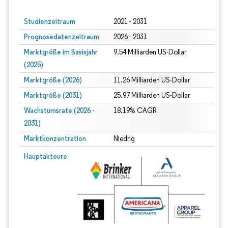
Studienzeitraum
2021 - 2031
Prognosedatenzeitraum
2026 - 2031
Marktgröße im Basisjahr
9.54 Milliarden US-Dollar
(2025)
Marktgröße (2026)
11.26 Milliarden US-Dollar
Marktgröße (2031)
25.97 Milliarden US-Dollar
Wachstumsrate (2026 -
18.19% CAGR
2031)
Marktkonzentration
Niedrig
Bild © Mordor Intelligence. Wiederverwendung erfordert Namensnennung gem
Hauptakteure