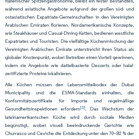
italienischer Spitzengastronomie, bleibt ein fester Bestandteil,
während asiatische Angebote aufgrund der großen süd- und
ostasiatischen Expatriate-Gemeinschaften in den Vereinigten
Arabischen Emiraten florieren. Nordamerikanische Konzepte,
wie Steakhäuser und Casual-Dining-Ketten, bedienen westliche
Expatriates und Touristen. Die vielfältige Küchenmischung der
Vereinigten Arabischen Emirate unterstreicht ihren Status als
globaler Knotenpunkt, wobei Betreiber einen Vorteil gewinnen,
indem sie Angebote wie dattelbasierte Desserts oder halal-
zertifizierte Proteine lokalisieren.
Alle Küchen müssen den Lebensmittelkodex der Dubai
Municipality und die ESMA-Standards einhalten, die
Konformitätszertifikate für Importe und regelmäßige
[3]
Gesundheitsinspektionen erfordern
. Das Wachstum der
lateinamerikanischen Küche wird durch soziale Medien
begünstigt, wobei visuell beeindruckende Gerichte wie
Churrasco und Ceviche die Entdeckung unter den 70–82 % der