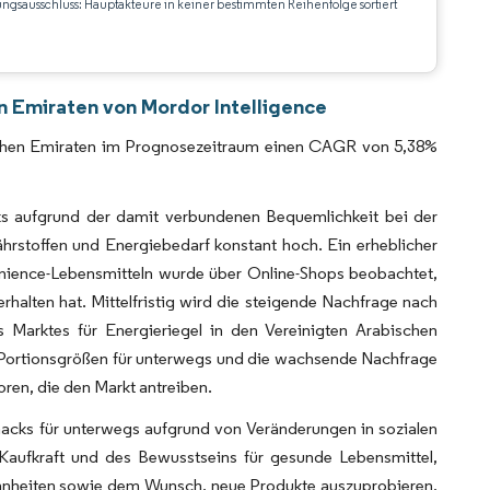
ungsausschluss: Hauptakteure in keiner bestimmten Reihenfolge sortiert
CC BY 4.0.
en Emiraten von Mordor Intelligence
bischen Emiraten im Prognosezeitraum einen CAGR von 5,38%
cks aufgrund der damit verbundenen Bequemlichkeit bei der
hrstoffen und Energiebedarf konstant hoch. Ein erheblicher
nience-Lebensmitteln wurde über Online-Shops beobachtet,
halten hat. Mittelfristig wird die steigende Nachfrage nach
Marktes für Energieriegel in den Vereinigten Arabischen
e Portionsgrößen für unterwegs und die wachsende Nachfrage
ren, die den Markt antreiben.
acks für unterwegs aufgrund von Veränderungen in sozialen
Kaufkraft und des Bewusstseins für gesunde Lebensmittel,
nheiten sowie dem Wunsch, neue Produkte auszuprobieren,