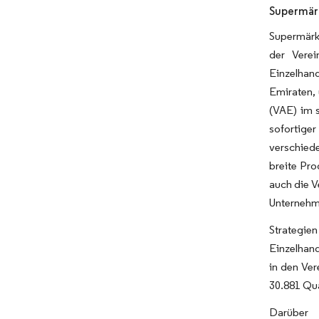
Supermärk
Supermärkt
der Verei
Einzelhan
Emiraten, 
(VAE) im 
sofortige
verschied
breite Pro
auch die 
Unternehm
Strategie
Einzelhand
in den Ver
30.881 Qu
Darüber 