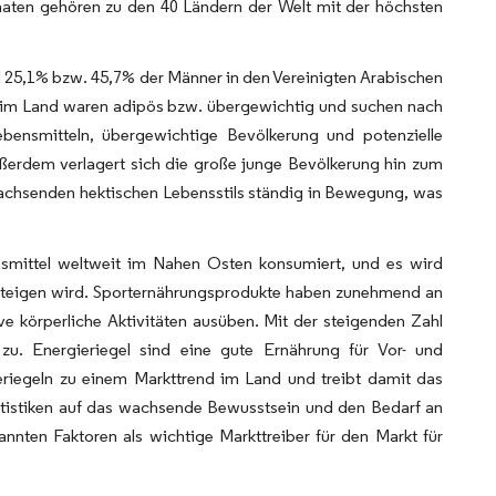
aaten gehören zu den 40 Ländern der Welt mit der höchsten
 25,1% bzw. 45,7% der Männer in den Vereinigten Arabischen
 im Land waren adipös bzw. übergewichtig und suchen nach
ensmitteln, übergewichtige Bevölkerung und potenzielle
ßerdem verlagert sich die große junge Bevölkerung hin zum
achsenden hektischen Lebensstils ständig in Bewegung, was
smittel weltweit im Nahen Osten konsumiert, und es wird
% steigen wird. Sporternährungsprodukte haben zunehmend an
ve körperliche Aktivitäten ausüben. Mit der steigenden Zahl
zu. Energieriegel sind eine gute Ernährung für Vor- und
riegeln zu einem Markttrend im Land und treibt damit das
atistiken auf das wachsende Bewusstsein und den Bedarf an
nnten Faktoren als wichtige Markttreiber für den Markt für