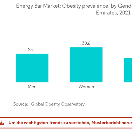
dor Intelligence. Wiederverwendung erfordert Namensnennung gemäß CC BY 4.0.