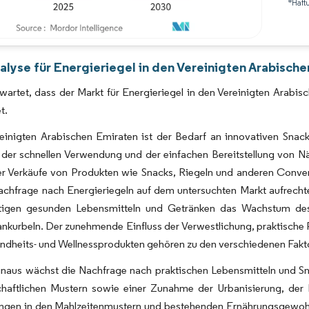
*Haft
Bild © Mordor Intelligence. Wiederverwendung erfordert Namensnennung gemäß 
alyse für Energieriegel in den Vereinigten Arabisch
rwartet, dass der Markt für Energieriegel in den Vereinigten Ara
t.
reinigten Arabischen Emiraten ist der Bedarf an innovativen Sna
der schnellen Verwendung und der einfachen Bereitstellung von Nä
er Verkäufe von Produkten wie Snacks, Riegeln und anderen Conve
chfrage nach Energieriegeln auf dem untersuchten Markt aufrechter
rtigen gesunden Lebensmitteln und Getränken das Wachstum des 
ankurbeln. Der zunehmende Einfluss der Verwestlichung, praktisch
dheits- und Wellnessprodukten gehören zu den verschiedenen Fakto
inaus wächst die Nachfrage nach praktischen Lebensmitteln und Sn
chaftlichen Mustern sowie einer Zunahme der Urbanisierung, der 
ngen in den Mahlzeitenmustern und bestehenden Ernährungsgewoh