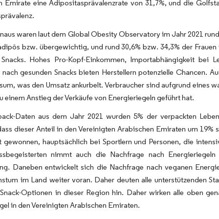
n Emirate eine Adipositasprävalenzrate von 31,7%, und die Golfst
sprävalenz.
naus waren laut dem Global Obesity Observatory im Jahr 2021 rund
adipös bzw. übergewichtig, und rund 30,6% bzw. 34,3% der Frauen
Snacks. Hohes Pro-Kopf-Einkommen, Importabhängigkeit bei Leb
 nach gesunden Snacks bieten Herstellern potenzielle Chancen. Au
sum, was den Umsatz ankurbelt. Verbraucher sind aufgrund eines w
zu einem Anstieg der Verkäufe von Energieriegeln geführt hat.
rpack-Daten aus dem Jahr 2021 wurden 5% der verpackten Leben
 dass dieser Anteil in den Vereinigten Arabischen Emiraten um 19
t gewonnen, hauptsächlich bei Sportlern und Personen, die intensi
ssbegeisterten nimmt auch die Nachfrage nach Energieriegeln 
ing. Daneben entwickelt sich die Nachfrage nach veganen Energie
stum im Land weiter voran. Daher deuten alle unterstützenden St
Snack-Optionen in dieser Region hin. Daher wirken alle oben gena
gel in den Vereinigten Arabischen Emiraten.