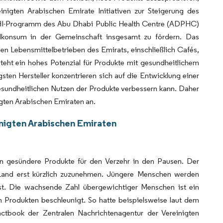
nigten Arabischen Emirate Initiativen zur Steigerung des
HHI-Programm des Abu Dhabi Public Health Centre (ADPHC)
elkonsum in der Gemeinschaft insgesamt zu fördern. Das
len Lebensmittelbetrieben des Emirats, einschließlich Cafés,
teht ein hohes Potenzial für Produkte mit gesundheitlichem
sten Hersteller konzentrieren sich auf die Entwicklung einer
esundheitlichen Nutzen der Produkte verbessern kann. Daher
igten Arabischen Emiraten an.
inigten Arabischen Emiraten
en gesündere Produkte für den Verzehr in den Pausen. Der
Land erst kürzlich zuzunehmen. Jüngere Menschen werden
sst. Die wachsende Zahl übergewichtiger Menschen ist ein
n Produkten beschleunigt. So hatte beispielsweise laut dem
book der Zentralen Nachrichtenagentur der Vereinigten