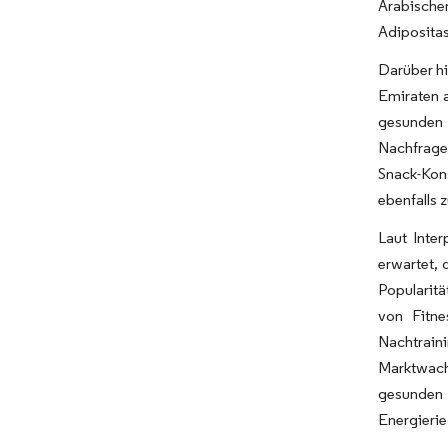
Arabische
Adiposita
Darüber hi
Emiraten 
gesunden 
Nachfrage
Snack-Kon
ebenfalls 
Laut Inte
erwartet,
Popularitä
von Fitne
Nachtrain
Marktwach
gesunden 
Energierie