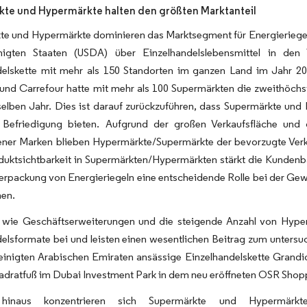
te und Hypermärkte halten den größten Marktanteil
e und Hypermärkte dominieren das Marktsegment für Energieriegel.
nigten Staaten (USDA) über Einzelhandelslebensmittel in de
delskette mit mehr als 150 Standorten im ganzen Land im Jahr 20
und Carrefour hatte mit mehr als 100 Supermärkten die zweithöchst
selben Jahr. Dies ist darauf zurückzuführen, dass Supermärkte un
r Befriedigung bieten. Aufgrund der großen Verkaufsfläche und d
ener Marken blieben Hypermärkte/Supermärkte der bevorzugte Verka
duktsichtbarkeit in Supermärkten/Hypermärkten stärkt die Kundenba
Verpackung von Energieriegeln eine entscheidende Rolle bei der 
en.
n wie Geschäftserweiterungen und die steigende Anzahl von Hype
elsformate bei und leisten einen wesentlichen Beitrag zum untersuc
einigten Arabischen Emiraten ansässige Einzelhandelskette Grandios
adratfuß im Dubai Investment Park in dem neu eröffneten OSR Shop
hinaus konzentrieren sich Supermärkte und Hypermärkt