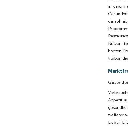
in einem 
Gesundhei
darauf ab
Programm e
Restauran
Nutzen, in
breiten P
treiben di
Markttr
Gesundes 
Verbrauch
Appetit a
gesundhei
weiterer 
Dubai Dia