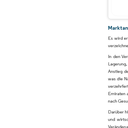
Marktan
Es wird e
verzeichne
In den Ve
Lagerung, 
Anstieg d
was die Na
verzehrfe
Emiraten 
nach Gesun
Darüber h
und wirts
Veränderu