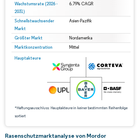
Wachstumsrate (2026 -
6.79% CAGR
2031)
Schnellstwachsender
Asien-Pazifik
Markt
Größter Markt
Nordamerika
Marktkonzentration
Mittel
Bild © Mordor Intelligence. Wiederverwendung erfordert Namensnennung gem
Hauptakteure
*Haftungsausschluss: Hauptakteure in keiner bestimmten Reihenfolge
sortiert
Rasenschutzmarktanalyse von Mordor