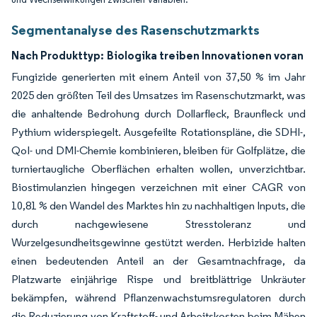
Segmentanalyse des Rasenschutzmarkts
Nach Produkttyp:
Biologika treiben Innovationen voran
Fungizide generierten mit einem Anteil von 37,50 % im Jahr
2025 den größten Teil des Umsatzes im Rasenschutzmarkt, was
die anhaltende Bedrohung durch Dollarfleck, Braunfleck und
Pythium widerspiegelt. Ausgefeilte Rotationspläne, die SDHI-,
QoI- und DMI-Chemie kombinieren, bleiben für Golfplätze, die
turniertaugliche Oberflächen erhalten wollen, unverzichtbar.
Biostimulanzien hingegen verzeichnen mit einer CAGR von
10,81 % den Wandel des Marktes hin zu nachhaltigen Inputs, die
durch nachgewiesene Stresstoleranz und
Wurzelgesundheitsgewinne gestützt werden. Herbizide halten
einen bedeutenden Anteil an der Gesamtnachfrage, da
Platzwarte einjährige Rispe und breitblättrige Unkräuter
bekämpfen, während Pflanzenwachstumsregulatoren durch
die Reduzierung von Kraftstoff- und Arbeitskosten beim Mähen