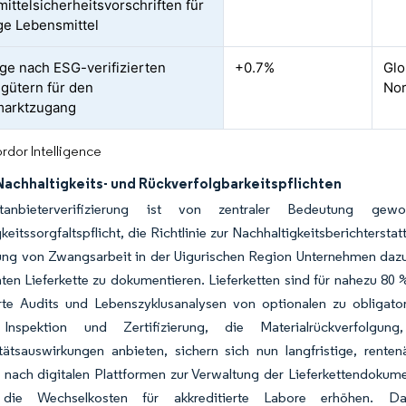
ittelsicherheitsvorschriften für
ge Lebensmittel
ge nach ESG-verifizierten
+0.7%
Glo
ütern für den
Nor
marktzugang
rdor Intelligence
Nachhaltigkeits- und Rückverfolgbarkeitspflichten
tanbieterverifizierung ist von zentraler Bedeutung gew
keitssorgfaltspflicht, die Richtlinie zur Nachhaltigkeitsberichter
ng von Zwangsarbeit in der Uigurischen Region Unternehmen dazu ve
ten Lieferkette zu dokumentieren. Lieferketten sind für nahezu 8
rte Audits und Lebenszyklusanalysen von optionalen zu obligator
 Inspektion und Zertifizierung, die Materialrückverfol
itätsauswirkungen anbieten, sichern sich nun langfristige, rente
nach digitalen Plattformen zur Verwaltung der Lieferkettendokumen
ie Wechselkosten für akkreditierte Labore erhöhen. D