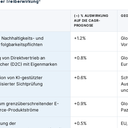
der Treiberwirkung
*
(~) % AUSWIRKUNG
GEO
AUF DIE CAGR-
PROGNOSE
 Nachhaltigkeits- und
+1.2%
Glo
folgbarkeitspflichten
Vor
g von Direktvertrieb an
+0.8%
Glo
cher (D2C) mit Eigenmarken
Eur
tion von KI-gestützter
+0.6%
Sch
isierter Sichtprüfung
Aus
und
m grenzüberschreitender E-
+0.9%
Glo
ce-Produktströme
Paz
tung der
+0.5%
EU,