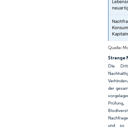
Lebensm
neuarti
Nachfra
Konsumg
Kapital
Quelle: Mo
Strenge 
Die Drit
Nachhaltig
Verhinderu
der gesam
vorgelage
Prüfung,
Biodivers
Nachfrage 
und so d