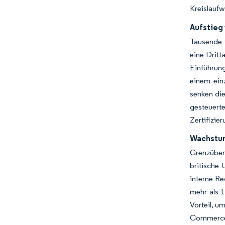
Kreislaufw
Aufstieg
Tausende 
eine Dritt
Einführun
einem ein
senken die
gesteuert
Zertifizie
Wachstu
Grenzüber
britische
interne Re
mehr als 1
Vorteil, u
Commerce