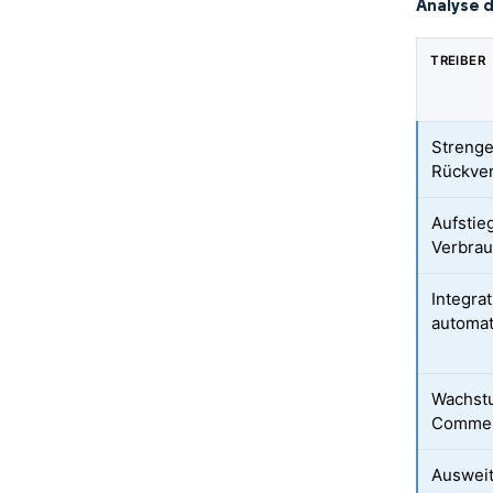
Analyse 
TREIBER
Strenge
Rückver
Aufstie
Verbrau
Integra
automat
Wachstu
Commer
Auswei