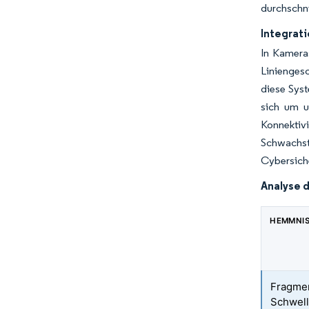
durchschni
Integrati
In Kamera
Liniengesc
diese Syst
sich um u
Konnektiv
Schwachst
Cybersiche
Analyse 
HEMMNI
Fragmen
Schwel