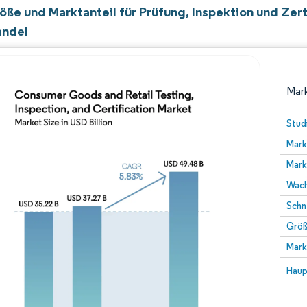
öße und Marktanteil für Prüfung, Inspektion und Zer
andel
Mark
Stud
Mark
Mark
Wach
Schn
Größ
Bild © Mordor Intelligence. Wiederverwendung erfor
Mark
Bild 
Haup