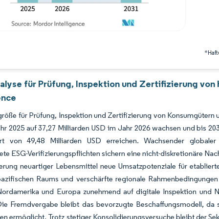
*Haft
alyse für Prüfung, Inspektion und Zertifizierung vo
ence
röße für Prüfung, Inspektion und Zertifizierung von Konsumgütern u
hr 2025 auf 37,27 Milliarden USD im Jahr 2026 wachsen und bis 2
t von 49,48 Milliarden USD erreichen. Wachsender globaler H
te ESG-Verifizierungspflichten sichern eine nicht-diskretionäre 
erung neuartiger Lebensmittel neue Umsatzpotenziale für etablier
-pazifischen Raums und verschärfte regionale Rahmenbedingungen
ordamerika und Europa zunehmend auf digitale Inspektion und Na
ie Fremdvergabe bleibt das bevorzugte Beschaffungsmodell, da sie
en ermöglicht. Trotz stetiger Konsolidierungsversuche bleibt der 