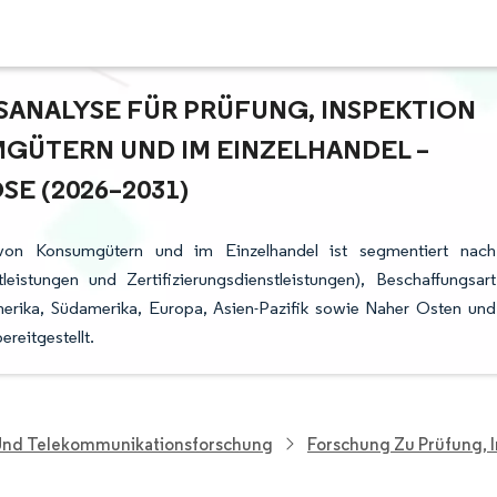
NALYSE FÜR PRÜFUNG, INSPEKTION U
ÜTERN UND IM EINZELHANDEL – W
 (2026–2031)
g von Konsumgütern und im Einzelhandel ist segmentiert nach
tleistungen und Zertifizierungsdienstleistungen), Beschaffungsart
erika, Südamerika, Europa, Asien-Pazifik sowie Naher Osten und
reitgestellt.
 Und Telekommunikationsforschung
Forschung Zu Prüfung, I