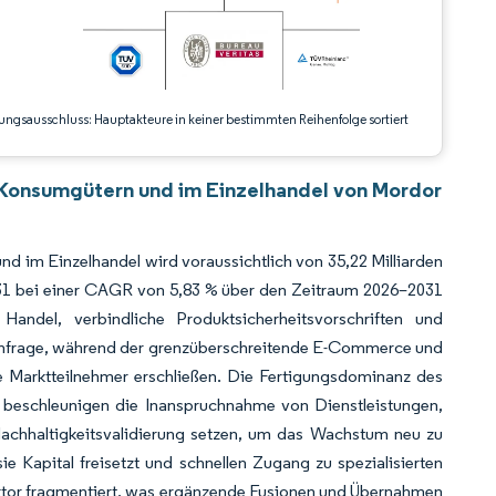
ungsausschluss: Hauptakteure in keiner bestimmten Reihenfolge sortiert
n Konsumgütern und im Einzelhandel von Mordor
nd im Einzelhandel wird voraussichtlich von 35,22 Milliarden
031 bei einer CAGR von 5,83 % über den Zeitraum 2026–2031
andel, verbindliche Produktsicherheitsvorschriften und
Nachfrage, während der grenzüberschreitende E-Commerce und
te Marktteilnehmer erschließen. Die Fertigungsdominanz des
 beschleunigen die Inanspruchnahme von Dienstleistungen,
chhaltigkeitsvalidierung setzen, um das Wachstum neu zu
 Kapital freisetzt und schnellen Zugang zu spezialisierten
Sektor fragmentiert, was ergänzende Fusionen und Übernahmen