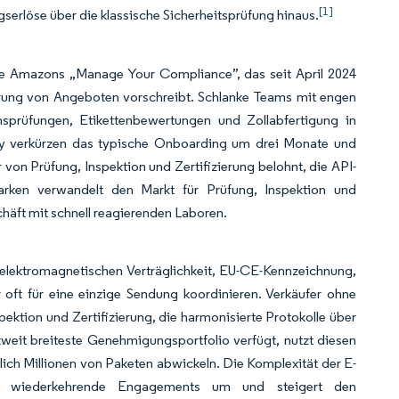
[1]
ngserlöse über die klassische Sicherheitsprüfung hinaus.
e Amazons „Manage Your Compliance”, das seit April 2024
ierung von Angeboten vorschreibt. Schlanke Teams mit engen
onsprüfungen, Etikettenbewertungen und Zollabfertigung in
ity verkürzen das typische Onboarding um drei Monate und
on Prüfung, Inspektion und Zertifizierung belohnt, die API-
arken verwandelt den Markt für Prüfung, Inspektion und
häft mit schnell reagierenden Laboren.
elektromagnetischen Verträglichkeit, EU-CE-Kennzeichnung,
 oft für eine einzige Sendung koordinieren. Verkäufer ohne
ektion und Zertifizierung, die harmonisierte Protokolle über
weit breiteste Genehmigungsportfolio verfügt, nutzt diesen
lich Millionen von Paketen abwickeln. Die Komplexität der E-
 in wiederkehrende Engagements um und steigert den