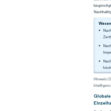
begünstig
Nachhaltig
Wesent
Nach
Zert
Nach
Insp
Nach
höch
Hinweis: 
Intelligen
Globale
Einzelh