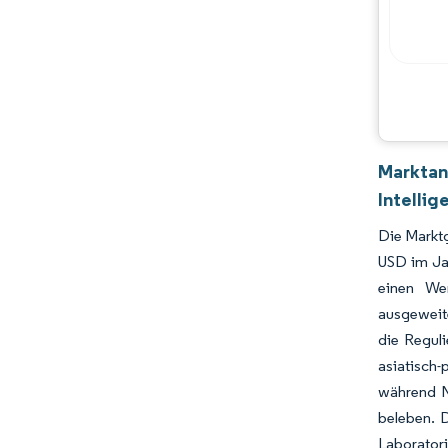
Marktan
Intellig
Die Marktg
USD im Ja
einen Wer
ausgeweite
die Reguli
asiatisch
während N
beleben. D
Laboratori