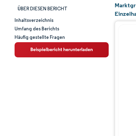
Marktgr
ÜBER DIESEN BERICHT
Einzelh
Inhaltsverzeichnis
Marktgröße und -anteil
Umfang des Berichts
Häufig gestellte Fragen
Marktanalyse
Trends und Einblicke
Segmentanalyse
Geografische Analyse
Wettbewerbslandschaft
Hauptakteure
Branchenentwicklungen