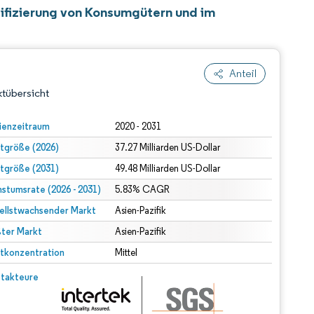
tifizierung von Konsumgütern und im
Anteil
tübersicht
ienzeitraum
2020 - 2031
tgröße (2026)
37.27 Milliarden US-Dollar
tgröße (2031)
49.48 Milliarden US-Dollar
stumsrate (2026 - 2031)
5.83% CAGR
ellstwachsender Markt
Asien-Pazifik
ter Markt
dert Namensnennung gemäß CC BY 4.0.
Asien-Pazifik
tkonzentration
Mittel
© Mordor Intelligence. Wiederverwendung erfordert Namensnennung gemäß CC BY 4.0.
takteure