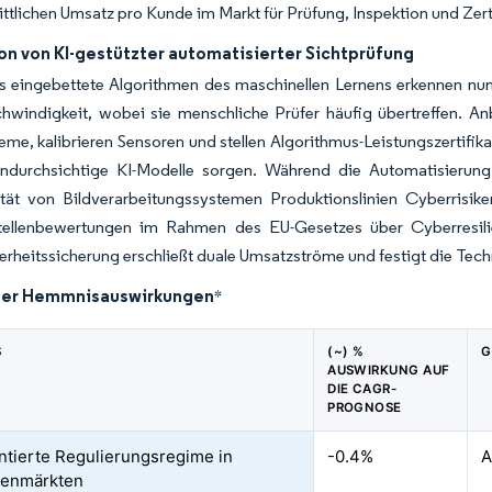
ttlichen Umsatz pro Kunde im Markt für Prüfung, Inspektion und Zert
on von KI-gestützter automatisierter Sichtprüfung
s eingebettete Algorithmen des maschinellen Lernens erkennen nu
hwindigkeit, wobei sie menschliche Prüfer häufig übertreffen. Anb
eme, kalibrieren Sensoren und stellen Algorithmus-Leistungszertifi
ndurchsichtige KI-Modelle sorgen. Während die Automatisierung
ität von Bildverarbeitungssystemen Produktionslinien Cyberrisik
ellenbewertungen im Rahmen des EU-Gesetzes über Cyberresilie
rheitssicherung erschließt duale Umsatzströme und festigt die Te
der Hemmnisauswirkungen
*
S
(~) %
G
AUSWIRKUNG AUF
DIE CAGR-
PROGNOSE
tierte Regulierungsregime in
-0.4%
A
lenmärkten