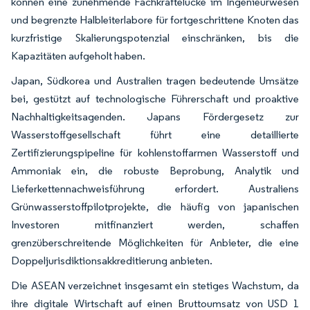
können eine zunehmende Fachkräftelücke im Ingenieurwesen
und begrenzte Halbleiterlabore für fortgeschrittene Knoten das
kurzfristige Skalierungspotenzial einschränken, bis die
Kapazitäten aufgeholt haben.
Japan, Südkorea und Australien tragen bedeutende Umsätze
bei, gestützt auf technologische Führerschaft und proaktive
Nachhaltigkeitsagenden. Japans Fördergesetz zur
Wasserstoffgesellschaft führt eine detaillierte
Zertifizierungspipeline für kohlenstoffarmen Wasserstoff und
Ammoniak ein, die robuste Beprobung, Analytik und
Lieferkettennachweisführung erfordert. Australiens
Grünwasserstoffpilotprojekte, die häufig von japanischen
Investoren mitfinanziert werden, schaffen
grenzüberschreitende Möglichkeiten für Anbieter, die eine
Doppeljurisdiktionsakkreditierung anbieten.
Die ASEAN verzeichnet insgesamt ein stetiges Wachstum, da
ihre digitale Wirtschaft auf einen Bruttoumsatz von USD 1