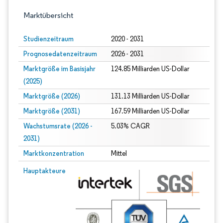
Marktübersicht
Studienzeitraum
2020 - 2031
Prognosedatenzeitraum
2026 - 2031
Marktgröße im Basisjahr
124.85 Milliarden US-Dollar
(2025)
Marktgröße (2026)
131.13 Milliarden US-Dollar
Marktgröße (2031)
167.59 Milliarden US-Dollar
Wachstumsrate (2026 -
5.03% CAGR
2031)
Marktkonzentration
Mittel
Bild © Mordor Intelligence. Wiederverwendung erfordert Namensnennung gem
Hauptakteure