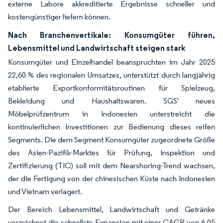
externe Labore akkreditierte Ergebnisse schneller und
kostengünstiger liefern können.
Nach Branchenvertikale: Konsumgüter führen,
Lebensmittel und Landwirtschaft steigen stark
Konsumgüter und Einzelhandel beanspruchten im Jahr 2025
22,60 % des regionalen Umsatzes, unterstützt durch langjährig
etablierte Exportkonformitätsroutinen für Spielzeug,
Bekleidung und Haushaltswaren. SGS' neues
Möbelprüfzentrum in Indonesien unterstreicht die
kontinuierlichen Investitionen zur Bedienung dieses reifen
Segments. Die dem Segment Konsumgüter zugeordnete Größe
des Asien-Pazifik-Marktes für Prüfung, Inspektion und
Zertifizierung (TIC) soll mit dem Nearshoring-Trend wachsen,
der die Fertigung von der chinesischen Küste nach Indonesien
und Vietnam verlagert.
Der Bereich Lebensmittel, Landwirtschaft und Getränke
verzeichnet die schnellste Expansion mit einer CAGR von 6,05