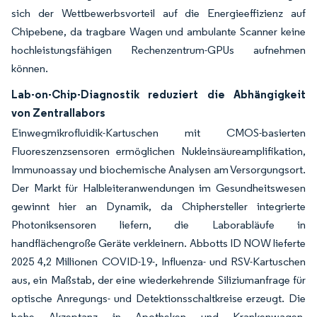
sich der Wettbewerbsvorteil auf die Energieeffizienz auf
Chipebene, da tragbare Wagen und ambulante Scanner keine
hochleistungsfähigen Rechenzentrum-GPUs aufnehmen
können.
Lab-on-Chip-Diagnostik reduziert die Abhängigkeit
von Zentrallabors
Einwegmikrofluidik-Kartuschen mit CMOS-basierten
Fluoreszenzsensoren ermöglichen Nukleinsäureamplifikation,
Immunoassay und biochemische Analysen am Versorgungsort.
Der Markt für Halbleiteranwendungen im Gesundheitswesen
gewinnt hier an Dynamik, da Chiphersteller integrierte
Photoniksensoren liefern, die Laborabläufe in
handflächengroße Geräte verkleinern. Abbotts ID NOW lieferte
2025 4,2 Millionen COVID-19-, Influenza- und RSV-Kartuschen
aus, ein Maßstab, der eine wiederkehrende Siliziumanfrage für
optische Anregungs- und Detektionsschaltkreise erzeugt. Die
hohe Akzeptanz in Apotheken und Krankenwagen,