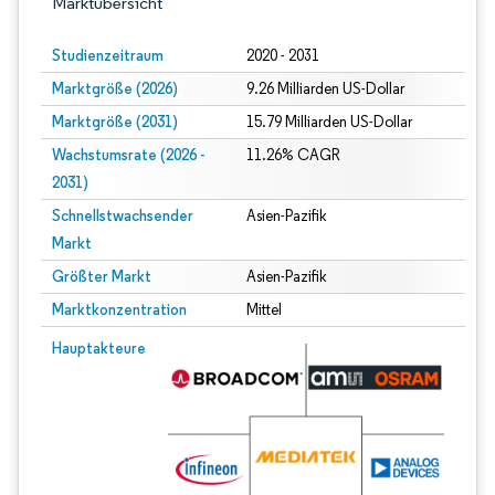
Marktübersicht
Studienzeitraum
2020 - 2031
Marktgröße (2026)
9.26 Milliarden US-Dollar
Marktgröße (2031)
15.79 Milliarden US-Dollar
Wachstumsrate (2026 -
11.26% CAGR
2031)
Schnellstwachsender
Asien-Pazifik
Markt
Größter Markt
Asien-Pazifik
Marktkonzentration
Mittel
Bild © Mordor Intelligence. Wiederverwendung erfordert Namensnennung gem
Hauptakteure