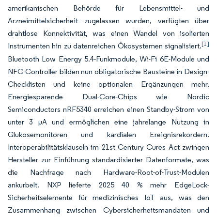
amerikanischen Behörde für Lebensmittel- und
Arzneimittelsicherheit zugelassen wurden, verfügten über
drahtlose Konnektivität, was einen Wandel von isolierten
[1]
Instrumenten hin zu datenreichen Ökosystemen signalisiert.
Bluetooth Low Energy 5.4-Funkmodule, Wi-Fi 6E-Module und
NFC-Controller bilden nun obligatorische Bausteine in Design-
Checklisten und keine optionalen Ergänzungen mehr.
Energiesparende Dual-Core-Chips wie Nordic
Semiconductors nRF5340 erreichen einen Standby-Strom von
unter 3 µA und ermöglichen eine jahrelange Nutzung in
Glukosemonitoren und kardialen Ereignisrekordern.
Interoperabilitätsklauseln im 21st Century Cures Act zwingen
Hersteller zur Einführung standardisierter Datenformate, was
die Nachfrage nach Hardware-Root-of-Trust-Modulen
ankurbelt. NXP lieferte 2025 40 % mehr EdgeLock-
Sicherheitselemente für medizinisches IoT aus, was den
Zusammenhang zwischen Cybersicherheitsmandaten und