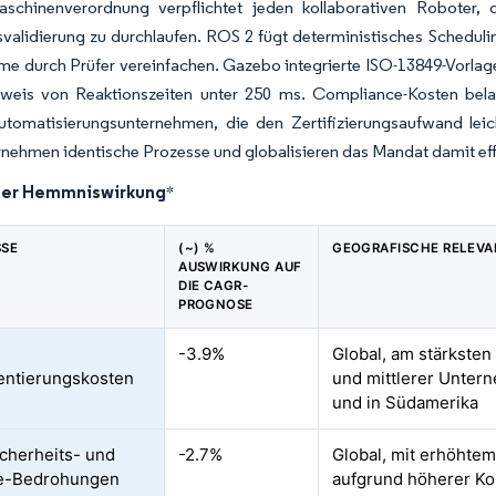
schinenverordnung verpflichtet jeden kollaborativen Roboter, d
svalidierung zu durchlaufen. ROS 2 fügt deterministisches Scheduli
e durch Prüfer vereinfachen. Gazebo integrierte ISO-13849-Vorlag
eis von Reaktionszeiten unter 250 ms. Compliance-Kosten bela
utomatisierungsunternehmen, die den Zertifizierungsaufwand leic
nehmen identische Prozesse und globalisieren das Mandat damit eff
der Hemmniswirkung
*
SSE
(~) %
GEOGRAFISCHE RELEV
AUSWIRKUNG AUF
DIE CAGR-
PROGNOSE
-3.9%
Global, am stärksten
entierungskosten
und mittlerer Unter
und in Südamerika
cherheits- und
-2.7%
Global, mit erhöhte
e-Bedrohungen
aufgrund höherer Kon