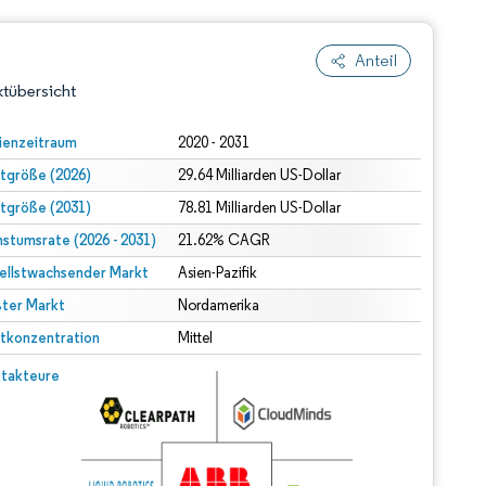
Anteil
tübersicht
ienzeitraum
2020 - 2031
tgröße (2026)
29.64 Milliarden US-Dollar
tgröße (2031)
78.81 Milliarden US-Dollar
stumsrate (2026 - 2031)
21.62% CAGR
ellstwachsender Markt
Asien-Pazifik
ter Markt
dert Namensnennung gemäß CC BY 4.0.
Nordamerika
tkonzentration
Mittel
© Mordor Intelligence. Wiederverwendung erfordert Namensnennung gemäß CC BY 4.0.
takteure