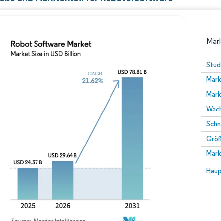
Mark
Stud
Mark
Mark
Wach
Schn
Größ
Bild © Mordor Intelligence. Wiederverwendung erfor
Mark
Bild 
Haup