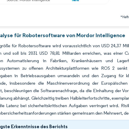
*Haft
alyse für Robotersoftware von Mordor Intelligence
größe für Robotersoftware wird voraussichtlich von USD 24,37 Mil
 und soll bis 2031 USD 78,81 Milliarden erreichen, was einer
nten Automatisierung in Fabriken, Krankenhäusern und Lager
ssystemen zu offenen Architekturplattformen wie ROS 2 senkt 
sgaben in Betriebsausgaben umwandeln und den Zugang für kle
de, insbesondere die Maschinenverordnung der Europäischen Un
t, beschleunigen die Softwarenachfrage, da die Einhaltung der Vors
lanung abhängt. Gleichzeitig treiben Halbleiterfortschritte, exempl
e Latenz bei sicherheitskritischen Aufgaben verringert wird. Risi
ybersicherheitsanforderungen stärken gemeinsam den Mehrwert, den
gste Erkenntnisse des Berichts