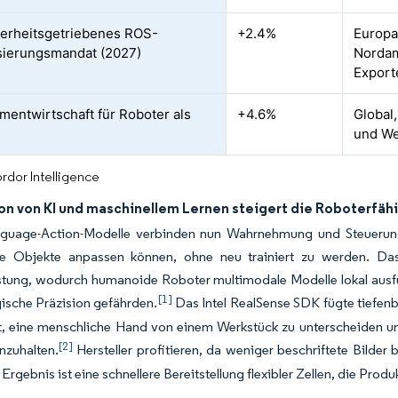
erheitsgetriebenes ROS-
+2.4%
Europa
isierungsmandat (2027)
Nordam
Export
entwirtschaft für Roboter als
+4.6%
Global
und We
rdor Intelligence
ion von KI und maschinellem Lernen steigert die Roboterfäh
nguage-Action-Modelle verbinden nun Wahrnehmung und Steuerung,
e Objekte anpassen können, ohne neu trainiert zu werden. Das
stung, wodurch humanoide Roboter multimodale Modelle lokal ausf
[1]
gische Präzision gefährden.
Das Intel RealSense SDK fügte tiefenb
t, eine menschliche Hand von einem Werkstück zu unterscheiden u
[2]
nzuhalten.
Hersteller profitieren, da weniger beschriftete Bilder
 Ergebnis ist eine schnellere Bereitstellung flexibler Zellen, die Pro