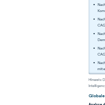
Nach
Komm
Nach
CAGR
Nach
Dema
Nach
CAGR
Nach
mit 
Hinweis: 
Intelligen
Globale
Analyse 