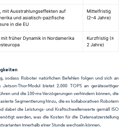
, mit Ausstrahlungseffekten auf
Mittelfristig
erika und asiatisch-pazifische
(2–4 Jahre)
eure in die EU
, mit früher Dynamik in Nordamerika
Kurzfristig (≤
steuropa
2 Jahre)
igkeiten
 sodass Roboter natürlichen Befehlen folgen und sich an
 Jetson-Thor-Modul bietet 2.000 TOPS an geräteseitiger
ühren und die 100-ms-Verzögerungen verhindern können, die
asierte Segmentierung hinzu, die es kollaborativen Robotern
nd dabei die Leistungs- und Kraftschwellenwerte gemäß ISO
 benötigt werden, was die Kosten für die Datensatzerstellung
duktvarianten innerhalb einer Stunde wechseln können.