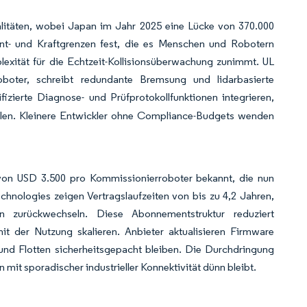
ealitäten, wobei Japan im Jahr 2025 eine Lücke von 370.000
ent- und Kraftgrenzen fest, die es Menschen und Robotern
exität für die Echtzeit-Kollisionsüberwachung zunimmt. UL
oboter, schreibt redundante Bremsung und lidarbasierte
ifizierte Diagnose- und Prüfprotokollfunktionen integrieren,
llen. Kleinere Entwickler ohne Compliance-Budgets wenden
von USD 3.500 pro Kommissionierroboter bekannt, die nun
nologies zeigen Vertragslaufzeiten von bis zu 4,2 Jahren,
 zurückwechseln. Diese Abonnementstruktur reduziert
 der Nutzung skalieren. Anbieter aktualisieren Firmware
 und Flotten sicherheitsgepacht bleiben. Die Durchdringung
 mit sporadischer industrieller Konnektivität dünn bleibt.