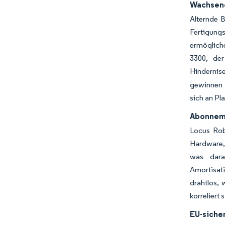
Wachsend
Alternde 
Fertigung
ermöglich
3300, der
Hindernis
gewinnen 
sich an Pl
Abonneme
Locus Rob
Hardware,
was dara
Amortisat
drahtlos,
korreliert
EU-siche