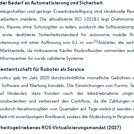
er Bedarf an Automatisierung und Sicherheit
Belegschaften und geringe Erwerbsbeteiligung sind strukturelle R
sarbeitern meldete. Die aktualisierte ISO 10218-1 legt Drehmom
en, Räume ohne Schutzgitter zu teilen, wodurch die Softwarekompl
 erste dedizierte Sicherheitsstandard für autonome mobile R
[3]
erkennung mit einer Auflösung von 0,1 m vor.
Anbieter, die zert
Marktanteile, da risikoaverse Käufer Rückrufkosten vermeiden wo
attformpartner für vorab validierte Systeme.
ntwirtschaft für Roboter als Service
otics gab im Jahr 2025 durchschnittliche monatliche Gebühren 
 Software und Wartung bündeln. Die Einreichungen von Formic Tech
uf hindeutet, dass Kunden nach der Inbetriebnahme ungern
ionsbedenken und verbessert den Cashflow, da die Zahlungen mit
 wodurch Iterationszyklen von Quartalen auf Tage verkürzt werden
 stark mit zuverlässigem Breitband, sodass die Abdeckung in Regionen
rheitsgetriebenes ROS-Virtualisierungsmandat (2027)