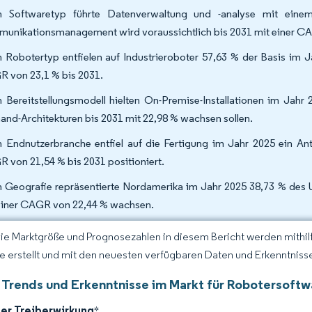
 Softwaretyp führte Datenverwaltung und -analyse mit ein
unikationsmanagement wird voraussichtlich bis 2031 mit einer C
 Robotertyp entfielen auf Industrieroboter 57,63 % der Basis im 
 von 23,1 % bis 2031.
 Bereitstellungsmodell hielten On-Premise-Installationen im Jahr
nd-Architekturen bis 2031 mit 22,98 % wachsen sollen.
 Endnutzerbranche entfiel auf die Fertigung im Jahr 2025 ein Ant
 von 21,54 % bis 2031 positioniert.
 Geografie repräsentierte Nordamerika im Jahr 2025 38,73 % des Um
einer CAGR von 22,44 % wachsen.
Die Marktgröße und Prognosezahlen in diesem Bericht werden mithi
ce erstellt und mit den neuesten verfügbaren Daten und Erkenntnisse
 Trends und Erkenntnisse im Markt für Robotersoftw
der Treiberwirkung
*