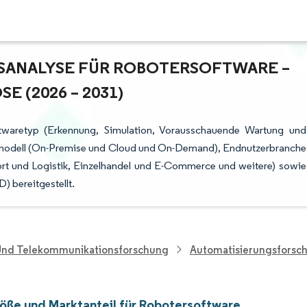
ANALYSE FÜR ROBOTERSOFTWARE – W
(2026 – 2031)
ftwaretyp (Erkennung, Simulation, Vorausschauende Wartung und
ungsmodell (On-Premise und Cloud und On-Demand), Endnutzerbranche
ort und Logistik, Einzelhandel und E-Commerce und weitere) sowie
 bereitgestellt.
 Und Telekommunikationsforschung
Automatisierungsforsc
öße und Marktanteil für Robotersoftware