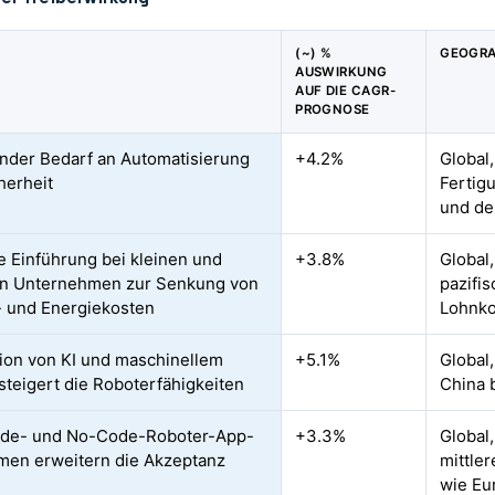
(~) %
GEOGRA
AUSWIRKUNG
AUF DIE CAGR-
PROGNOSE
der Bedarf an Automatisierung
+4.2%
Global
herheit
Fertig
und de
e Einführung bei kleinen und
+3.8%
Global,
en Unternehmen zur Senkung von
pazifi
- und Energiekosten
Lohnko
tion von KI und maschinellem
+5.1%
Global
steigert die Roboterfähigkeiten
China b
de- und No-Code-Roboter-App-
+3.3%
Global
rmen erweitern die Akzeptanz
mittle
wie Eu