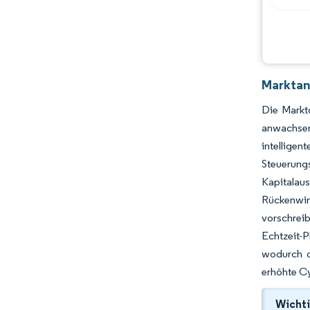
Chancen & Aussichten
Branchenentwicklungen
Marktan
Die Markt
anwachsen
intellige
Steuerung
Kapitalau
Rückenwin
vorschreib
Echtzeit-P
wodurch di
erhöhte C
Wichti