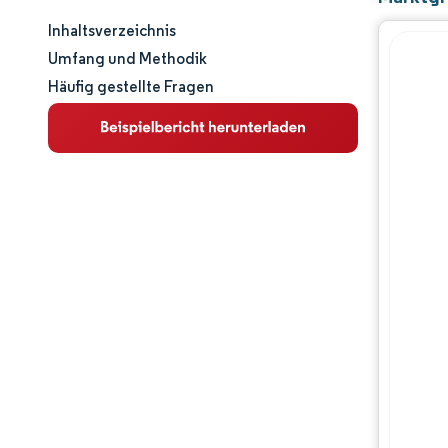
Inhaltsverzeichnis
Marktgröße und -anteil
Umfang und Methodik
Häufig gestellte Fragen
Marktanalyse
Trends und Einblicke
Segmentanalyse
Geografische Analyse
Regulatorisches Umfeld
Wertschöpfungskettenanalyse
Wettbewerbslandschaft
Hauptakteure