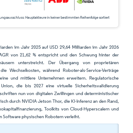
ungsausschluss: Hauptakteure in keiner bestimmten Reihenfolge sortiert
liarden im Jahr 2025 auf USD 29,64 Milliarden im Jahr 2026
 CAGR von 21,62 % entspricht und den Schwung hinter der
häusern unterstreicht. Der Übergang von proprietären
die Wechselkosten, während Roboter-als-Service-Verträge
ine und mittlere Unternehmen erweitern. Regulatorische
ion, die bis 2027 eine virtuelle Sicherheitsvalidierung
chriften nun von digitalen Zwillingen und deterministischer
arisch durch NVIDIA Jetson Thor, die KI-Inferenz an den Rand,
kokapitalfinanzierung, Toolkits von Cloud-Hyperscalern und
 Software physischen Robotern verleiht.