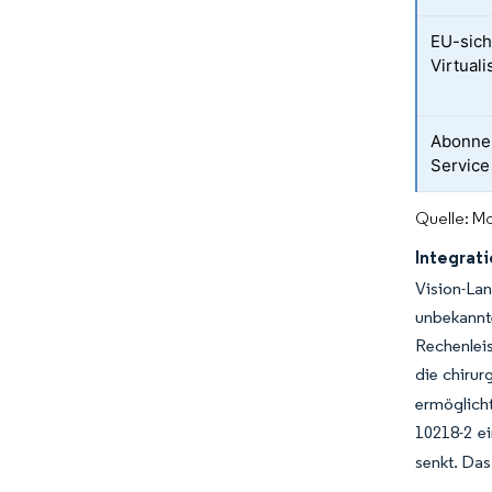
EU-sich
Virtual
Abonnem
Service
Quelle: Mo
Integrat
Vision-La
unbekannt
Rechenlei
die chirur
ermöglich
10218-2 ei
senkt. Das