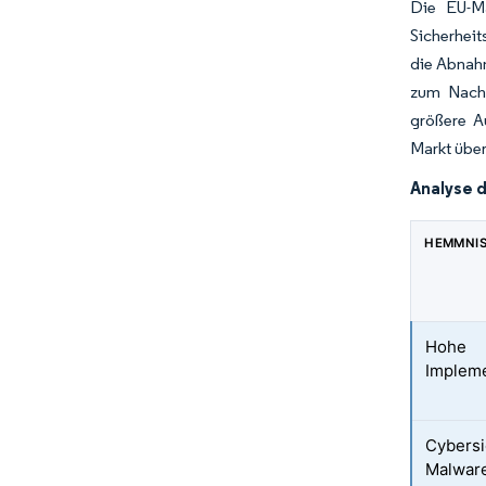
Die EU-Ma
Sicherheit
die Abnahm
zum Nachw
größere A
Markt über
Analyse 
HEMMNI
Hohe
Implem
Cybersi
Malwar