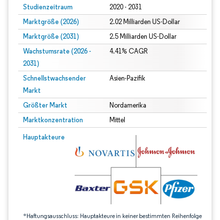
Studienzeitraum
2020 - 2031
Marktgröße (2026)
2.02 Milliarden US-Dollar
Marktgröße (2031)
2.5 Milliarden US-Dollar
Wachstumsrate (2026 -
4.41% CAGR
2031)
Schnellstwachsender
Asien-Pazifik
Markt
Größter Markt
Nordamerika
Marktkonzentration
Mittel
Bild © Mordor Intelligence. Wiederverwendung erfordert Namensnennung gem
Hauptakteure
*Haftungsausschluss: Hauptakteure in keiner bestimmten Reihenfolge