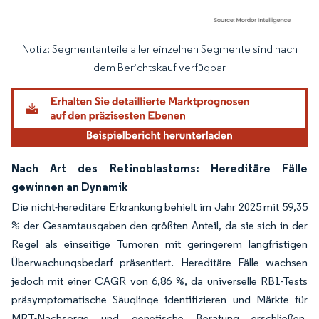
Notiz: Segmentanteile aller einzelnen Segmente sind nach
Bild © Mordor Intelligence. Wiederverwendung erfordert Namensnennung gemäß
dem Berichtskauf verfügbar
Nach Art des Retinoblastoms: Hereditäre Fälle
gewinnen an Dynamik
Die nicht-hereditäre Erkrankung behielt im Jahr 2025 mit 59,35
% der Gesamtausgaben den größten Anteil, da sie sich in der
Regel als einseitige Tumoren mit geringerem langfristigen
Überwachungsbedarf präsentiert. Hereditäre Fälle wachsen
jedoch mit einer CAGR von 6,86 %, da universelle RB1-Tests
präsymptomatische Säuglinge identifizieren und Märkte für
MRT-Nachsorge und genetische Beratung erschließen.