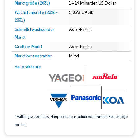
Marktgröße (2031)
14.19 Milliarden US-Dollar
Wachstumsrate (2026 -
5.03% CAGR
2031)
Schnellstwachsender
Asien-Pazifik
Markt
Größter Markt
Asien-Pazifik
Marktkonzentration
Mittel
Bild © Mordor Intelligence. Wiederverwendung erfordert Namensnennung gem
Hauptakteure
*Haftungsausschluss: Hauptakteure in keiner bestimmten Reihenfolge
sortiert