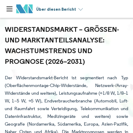
Über diesen Bericht
WIDERSTANDSMARKT – GRÖSSEN- U
ND MARKTANTEILSANALYSE: W
ACHSTUMSTRENDS UND P
ROGNOSE (2026–2031)
Der Widerstandsmarkt-Bericht ist segmentiert nach Typ
(Oberflächenmontage-Chip-Widerstände, Netzwerk-/Array-
Widerstände und weitere), Leistungsaufnahme (<1/8 W, 1/8–1
W, 1–5 W, >5 W), Endverbraucherbranche (Automobil, Luft-
und Raumfahrt sowie Verteidigung, Telekommunikation und
Dateninfrastruktur, Medizingeräte und weitere) sowie
Geografie (Nordamerika, Südamerika, Europa, Asien-Pazifik,
Naher Osten und Afrika). Die Marktprognosen werden in