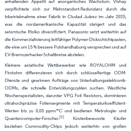
anhaltenden Appetit auf anorganisches Wachstum. Vishay
verpflichtete sich zur Mehrstandort-Redundanz durch die
Inbetriebnahme einer Fabrik in Ciudad Juárez im Jahr 2025,
was die nordamerikanische Kapazität steigert und das
seismische Risiko diversifiziert. Panasonic setzt weiterhin auf
die Kommerzialisierung leitfähiger Polymer-Dickschichtpasten,
die eine um 15 % bessere Pulshandhabung versprechen und auf
EV-Bremszerhacker-Schaltkreise abzielen.
Kleinere asiatische Wettbewerber wie ROYALOHM und
Firstohm differenzieren sich durch schlüsselfertige ODM-
Dienste und gewinnen Aufträge von Unterhaltungselektronik-
ODMs, die schnelle Entwicklungszyklen suchen. Westliche
Nischenspezialisten, darunter VPG Foil Resistors, dominieren
ultrahochpräzise Foliensegmente mit Temperaturkoeffizient-
Werten bis zu 0,05 ppm/°C und bedienen Metrologie- und
[5]
Quantencomputer-Forscher.
Kostenbewusste Käufer
beziehen Commodity-Chips jedoch weiterhin von großen