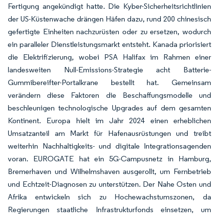
Fertigung angekündigt hatte. Die Kyber-Sicherheitsrichtlinien
der US-Küstenwache drängen Häfen dazu, rund 200 chinesisch
gefertigte Einheiten nachzurüsten oder zu ersetzen, wodurch
ein paralleler Dienstleistungsmarkt entsteht. Kanada priorisiert
die Elektrifizierung, wobei PSA Halifax im Rahmen einer
landesweiten Null-Emissions-Strategie acht Batterie-
Gummibereifter-Portalkrane bestellt hat. Gemeinsam
verändern diese Faktoren die Beschaffungsmodelle und
beschleunigen technologische Upgrades auf dem gesamten
Kontinent. Europa hielt im Jahr 2024 einen erheblichen
Umsatzanteil am Markt für Hafenausrüstungen und treibt
weiterhin Nachhaltigkeits- und digitale Integrationsagenden
voran. EUROGATE hat ein 5G-Campusnetz in Hamburg,
Bremerhaven und Wilhelmshaven ausgerollt, um Fernbetrieb
und Echtzeit-Diagnosen zu unterstützen. Der Nahe Osten und
Afrika entwickeln sich zu Hochewachstumszonen, da
Regierungen staatliche Infrastrukturfonds einsetzen, um