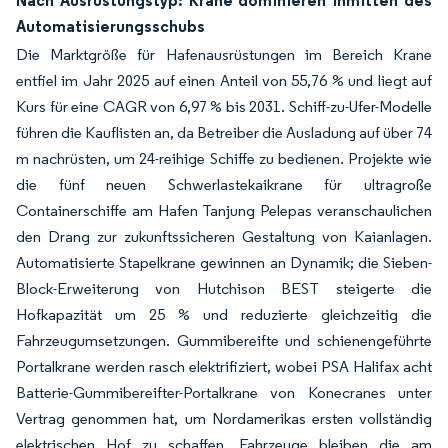
Nach Ausrüstungstyp: Krane dominieren inmitten des
Automatisierungsschubs
Die Marktgröße für Hafenausrüstungen im Bereich Krane
entfiel im Jahr 2025 auf einen Anteil von 55,76 % und liegt auf
Kurs für eine CAGR von 6,97 % bis 2031. Schiff-zu-Ufer-Modelle
führen die Kauflisten an, da Betreiber die Ausladung auf über 74
m nachrüsten, um 24-reihige Schiffe zu bedienen. Projekte wie
die fünf neuen Schwerlastekaikrane für ultragroße
Containerschiffe am Hafen Tanjung Pelepas veranschaulichen
den Drang zur zukunftssicheren Gestaltung von Kaianlagen.
Automatisierte Stapelkrane gewinnen an Dynamik; die Sieben-
Block-Erweiterung von Hutchison BEST steigerte die
Hofkapazität um 25 % und reduzierte gleichzeitig die
Fahrzeugumsetzungen. Gummibereifte und schienengeführte
Portalkrane werden rasch elektrifiziert, wobei PSA Halifax acht
Batterie-Gummibereifter-Portalkrane von Konecranes unter
Vertrag genommen hat, um Nordamerikas ersten vollständig
elektrischen Hof zu schaffen. Fahrzeuge bleiben die am