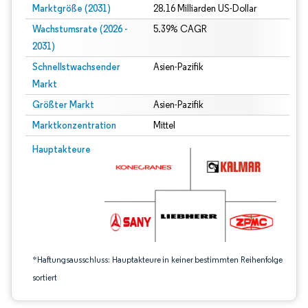
Marktgröße (2031)
28.16 Milliarden US-Dollar
Wachstumsrate (2026 -
5.39% CAGR
2031)
Schnellstwachsender
Asien-Pazifik
Markt
Größter Markt
Asien-Pazifik
Marktkonzentration
Mittel
Bild © Mordor Intelligence. Wiederverwendung erfordert Namensnennung gem
Hauptakteure
*Haftungsausschluss: Hauptakteure in keiner bestimmten Reihenfolge
sortiert