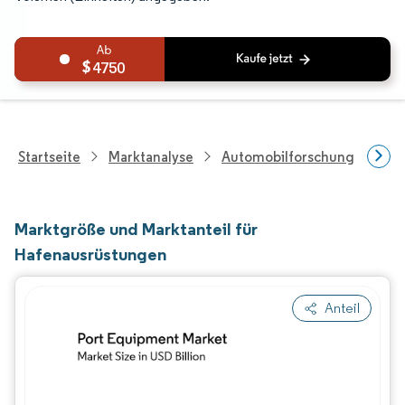
4750
Startseite
Marktanalyse
Automobilforschung
Sc
Marktgröße und Marktanteil für
Hafenausrüstungen
Anteil