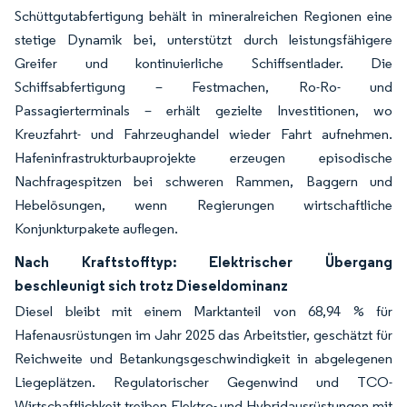
Schüttgutabfertigung behält in mineralreichen Regionen eine
stetige Dynamik bei, unterstützt durch leistungsfähigere
Greifer und kontinuierliche Schiffsentlader. Die
Schiffsabfertigung – Festmachen, Ro-Ro- und
Passagierterminals – erhält gezielte Investitionen, wo
Kreuzfahrt- und Fahrzeughandel wieder Fahrt aufnehmen.
Hafeninfrastrukturbauprojekte erzeugen episodische
Nachfragespitzen bei schweren Rammen, Baggern und
Hebelösungen, wenn Regierungen wirtschaftliche
Konjunkturpakete auflegen.
Nach Kraftstofftyp: Elektrischer Übergang
beschleunigt sich trotz Dieseldominanz
Diesel bleibt mit einem Marktanteil von 68,94 % für
Hafenausrüstungen im Jahr 2025 das Arbeitstier, geschätzt für
Reichweite und Betankungsgeschwindigkeit in abgelegenen
Liegeplätzen. Regulatorischer Gegenwind und TCO-
Wirtschaftlichkeit treiben Elektro- und Hybridausrüstungen mit