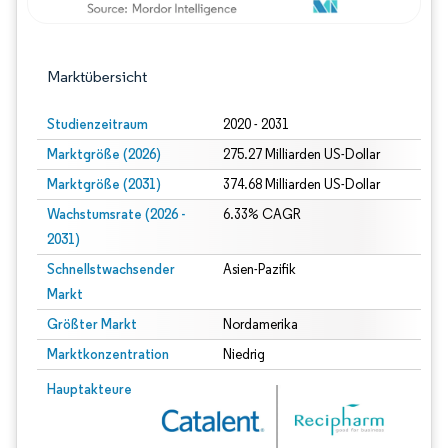
Marktübersicht
Studienzeitraum
2020 - 2031
Marktgröße (2026)
275.27 Milliarden US-Dollar
Marktgröße (2031)
374.68 Milliarden US-Dollar
Wachstumsrate (2026 -
6.33% CAGR
2031)
Schnellstwachsender
Asien-Pazifik
Markt
Größter Markt
Nordamerika
Marktkonzentration
Niedrig
Bild © Mordor Intelligence. Wiederverwendung erfordert Namensnennung gem
Hauptakteure