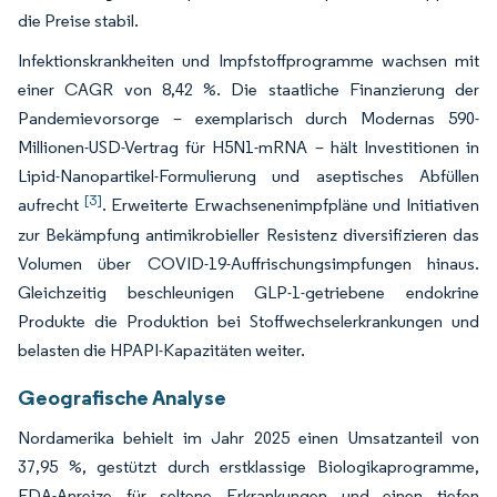
die Preise stabil.
Infektionskrankheiten und Impfstoffprogramme wachsen mit
einer CAGR von 8,42 %. Die staatliche Finanzierung der
Pandemievorsorge – exemplarisch durch Modernas 590-
Millionen-USD-Vertrag für H5N1-mRNA – hält Investitionen in
Lipid-Nanopartikel-Formulierung und aseptisches Abfüllen
[3]
aufrecht
. Erweiterte Erwachsenenimpfpläne und Initiativen
zur Bekämpfung antimikrobieller Resistenz diversifizieren das
Volumen über COVID-19-Auffrischungsimpfungen hinaus.
Gleichzeitig beschleunigen GLP-1-getriebene endokrine
Produkte die Produktion bei Stoffwechselerkrankungen und
belasten die HPAPI-Kapazitäten weiter.
Geografische Analyse
Nordamerika behielt im Jahr 2025 einen Umsatzanteil von
37,95 %, gestützt durch erstklassige Biologikaprogramme,
FDA-Anreize für seltene Erkrankungen und einen tiefen