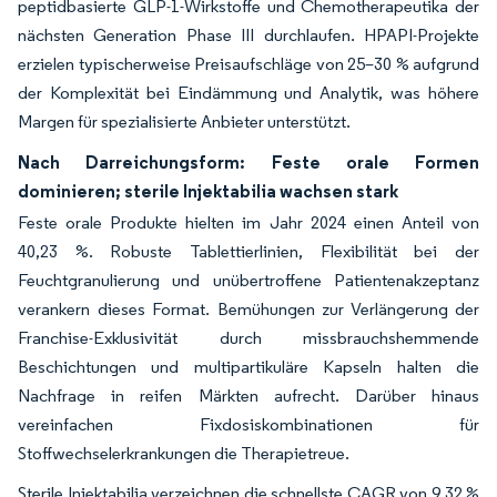
peptidbasierte GLP-1-Wirkstoffe und Chemotherapeutika der
nächsten Generation Phase III durchlaufen. HPAPI-Projekte
erzielen typischerweise Preisaufschläge von 25–30 % aufgrund
der Komplexität bei Eindämmung und Analytik, was höhere
Margen für spezialisierte Anbieter unterstützt.
Nach Darreichungsform: Feste orale Formen
dominieren; sterile Injektabilia wachsen stark
Feste orale Produkte hielten im Jahr 2024 einen Anteil von
40,23 %. Robuste Tablettierlinien, Flexibilität bei der
Feuchtgranulierung und unübertroffene Patientenakzeptanz
verankern dieses Format. Bemühungen zur Verlängerung der
Franchise-Exklusivität durch missbrauchshemmende
Beschichtungen und multipartikuläre Kapseln halten die
Nachfrage in reifen Märkten aufrecht. Darüber hinaus
vereinfachen Fixdosiskombinationen für
Stoffwechselerkrankungen die Therapietreue.
Sterile Injektabilia verzeichnen die schnellste CAGR von 9,32 %