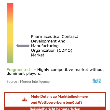
Bild © Mordor Intelligence. Wiederverwendung erfordert Namensnennung gemäß