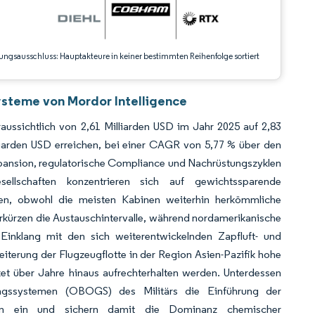
ungsausschluss: Hauptakteure in keiner bestimmten Reihenfolge sortiert
ysteme von Mordor Intelligence
aussichtlich von 2,61 Milliarden USD im Jahr 2025 auf 2,83
liarden USD erreichen, bei einer CAGR von 5,77 % über den
xpansion, regulatorische Compliance und Nachrüstungszyklen
ellschaften konzentrieren sich auf gewichtssparende
ken, obwohl die meisten Kabinen weiterhin herkömmliche
kürzen die Austauschintervalle, während nordamerikanische
 Einklang mit den sich weiterentwickelnden Zapfluft- und
weiterung der Flugzeugflotte in der Region Asien-Pazifik hohe
ket über Jahre hinaus aufrechterhalten werden. Unterdessen
ngssystemen (OBOGS) des Militärs die Einführung der
rhin ein und sichern damit die Dominanz chemischer