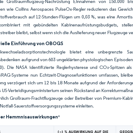
de Großraumflugzeug-Nachrüstung Einnahmen von 150.000 bis 
nen wie Collins Aerospaces PulseOx-Regler reduzieren das Gewich
toffverbrauch auf 12-Stunden-Flügen um 0,03 %, was eine Amortisa
 kombiniert mit gebündelten Kabinenaufrüstungsbudgets, stell
reiber bleibt, selbst wenn sich die Auslieferung neuer Flugzeuge v
elle Einführung von OBOGS
kwechseladsorptionstechnologie bietet eine unbegrenzte Sa
sbedenken aufgrund von 603 ungeklärten physiologischen Episoden 
0). Die NASA identifizierte Reglerhysterese und CO₂-Spitzen 
cBRAG-Systeme nun Echtzeit-Diagnosefunktionen umfassen, bleiben
erung verzögert sich um 12 bis 18 Monate aufgrund der Anforderun
s US-Verteidigungsministerium seinen Rückstand an Korrekturmaßn
nlich Großraum-Frachtflugzeuge oder Betreiber von Premium-Kabin
Notfall-Sauerstoffversorgungssysteme einleiten.
der Hemmnisauswirkungen
*
S
(~) % AUSWIRKUNG AUF DIE
GEOGR