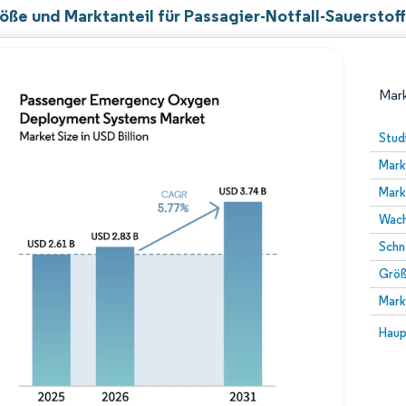
öße und Marktanteil für Passagier-Notfall-Sauerst
Mark
Stud
Mark
Mark
Wach
Schn
Größ
Bild © Mordor Intelligence. Wiederverwendung erfor
Mark
Bild 
Haup