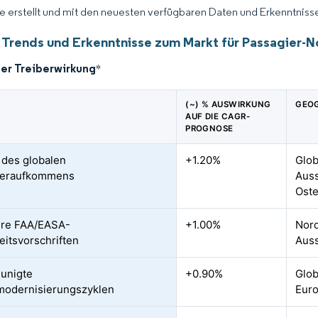
ce erstellt und mit den neuesten verfügbaren Daten und Erkenntnisse
 Trends und Erkenntnisse zum Markt für Passagier-
der Treiberwirkung
*
(~) % AUSWIRKUNG
GEOG
AUF DIE CAGR-
PROGNOSE
 des globalen
+1.20%
Glob
ieraufkommens
Auss
Ost
ere FAA/EASA-
+1.00%
Nord
eitsvorschriften
Auss
unigte
+0.90%
Glob
modernisierungszyklen
Eur