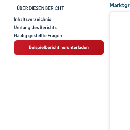
Marktgr
ÜBER DIESEN BERICHT
Inhaltsverzeichnis
Marktgröße und -anteil
Umfang des Berichts
Häufig gestellte Fragen
Marktanalyse
Trends und Einblicke
Segmentanalyse
Geografische Analyse
Wettbewerbslandschaft
Hauptakteure
Branchenentwicklungen