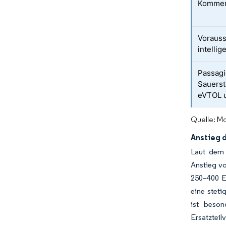
Kommer
Voraus
intelli
Passagi
Sauerst
eVTOL u
Quelle: Mo
Anstieg 
Laut dem 
Anstieg v
250–400 Ei
eine stet
ist beson
Ersatztei