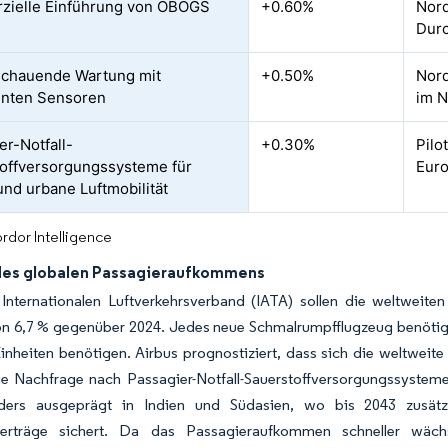
zielle Einführung von OBOGS
+0.60%
Nord
Durc
schauende Wartung mit
+0.50%
Nord
genten Sensoren
im 
er-Notfall-
+0.30%
Pilo
offversorgungssysteme für
Eur
nd urbane Luftmobilität
rdor Intelligence
des globalen Passagieraufkommens
Internationalen Luftverkehrsverband (IATA) sollen die weltweiten
on 6,7 % gegenüber 2024. Jedes neue Schmalrumpfflugzeug benöti
nheiten benötigen. Airbus prognostiziert, dass sich die weltweite
ige Nachfrage nach Passagier-Notfall-Sauerstoffversorgungssystem
ders ausgeprägt in Indien und Südasien, wo bis 2043 zusätzl
lverträge sichert. Da das Passagieraufkommen schneller wäch