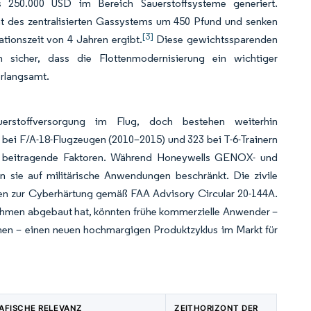
250.000 USD im Bereich Sauerstoffsysteme generiert.
t des zentralisierten Gassystems um 450 Pfund und senken
[3]
tionszeit von 4 Jahren ergibt.
Diese gewichtssparenden
en sicher, dass die Flottenmodernisierung ein wichtiger
erlangsamt.
uerstoffversorgung im Flug, doch bestehen weiterhin
bei F/A-18-Flugzeugen (2010–2015) und 323 bei T-6-Trainern
als beitragende Faktoren. Während Honeywells GENOX- und
 sie auf militärische Anwendungen beschränkt. Die zivile
gen zur Cyberhärtung gemäß FAA Advisory Circular 20-144A.
ahmen abgebaut hat, könnten frühe kommerzielle Anwender –
en – einen neuen hochmargigen Produktzyklus im Markt für
AFISCHE RELEVANZ
ZEITHORIZONT DER