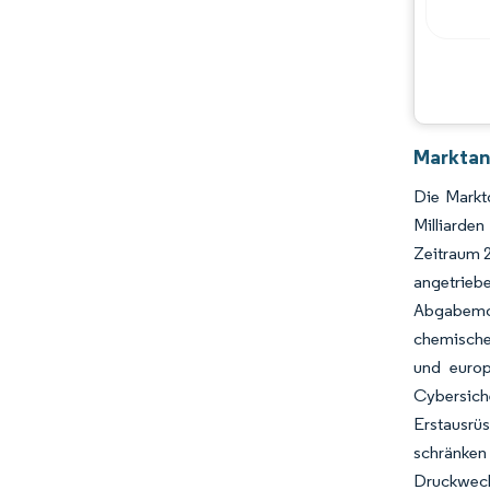
Marktan
Die Marktg
Milliarde
Zeitraum 
angetrie
Abgabemod
chemische
und europ
Cybersiche
Erstausrü
schränke
Druckwec