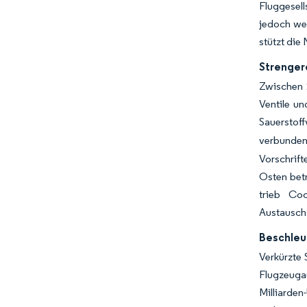
Fluggesell
jedoch we
stützt die
Strenger
Zwischen 
Ventile u
Sauerstof
verbunden
Vorschrift
Osten bet
trieb Co
Austauschz
Beschleu
Verkürzte 
Flugzeuga
Milliarde