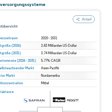
offversorgungssysteme
Anteil
tübersicht
ienzeitraum
2020 - 2031
tgröße (2026)
2.83 Milliarden US-Dollar
tgröße (2031)
3.74 Milliarden US-Dollar
stumsrate (2026 - 2031)
5.77% CAGR
ellstwachsender Markt
Asien-Pazifik
ter Markt
dert Namensnennung gemäß CC BY 4.0.
Nordamerika
tkonzentration
Mittel
© Mordor Intelligence. Wiederverwendung erfordert Namensnennung gemäß CC BY 4.0.
takteure