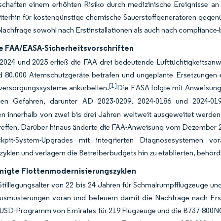
schaften einem erhöhten Risiko durch medizinische Ereignisse an 
iterhin für kostengünstige chemische Sauerstoffgeneratoren gegen
 Nachfrage sowohl nach Erstinstallationen als auch nach compliance
e FAA/EASA-Sicherheitsvorschriften
2024 und 2025 erließ die FAA drei bedeutende Lufttüchtigkeitsan
nd 80.000 Atemschutzgeräte betrafen und ungeplante Ersetzungen e
[1]
fversorgungssysteme ankurbelten.
Die EASA folgte mit Anweisun
en Gefahren, darunter AD 2023-0209, 2024-0186 und 2024-019
en innerhalb von zwei bis drei Jahren weltweit ausgeweitet werde
reffen. Darüber hinaus änderte die FAA-Anweisung vom Dezember 2
ckpit-System-Upgrades mit integrierten Diagnosesystemen vo
yklen und verlagern die Betreiberbudgets hin zu etablierten, behörd
nigte Flottenmodernisierungszyklen
Stilllegungsalter von 22 bis 24 Jahren für Schmalrumpfflugzeuge u
usmusterungen voran und befeuern damit die Nachfrage nach Erst
n-USD-Programm von Emirates für 219 Flugzeuge und die B737-800NG