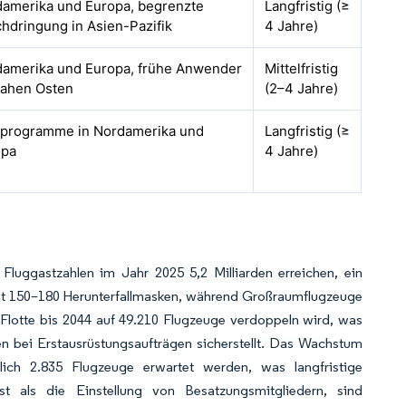
amerika und Europa, begrenzte
Langfristig (≥
hdringung in Asien-Pazifik
4 Jahre)
amerika und Europa, frühe Anwender
Mittelfristig
Nahen Osten
(2–4 Jahre)
tprogramme in Nordamerika und
Langfristig (≥
opa
4 Jahre)
 Fluggastzahlen im Jahr 2025 5,2 Milliarden erreichen, ein
gt 150–180 Herunterfallmasken, während Großraumflugzeuge
 Flotte bis 2044 auf 49.210 Flugzeuge verdoppeln wird, was
en bei Erstausrüstungsaufträgen sicherstellt. Das Wachstum
ich 2.835 Flugzeuge erwartet werden, was langfristige
st als die Einstellung von Besatzungsmitgliedern, sind