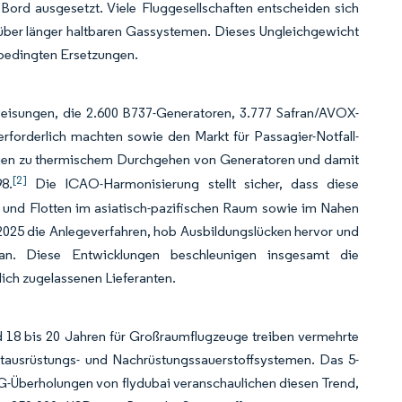
Bord ausgesetzt. Viele Fluggesellschaften entscheiden sich
über länger haltbaren Gassystemen. Dieses Ungleichgewicht
-bedingten Ersetzungen.
weisungen, die 2.600 B737-Generatoren, 3.777 Safran/AVOX-
rforderlich machten sowie den Markt für Passagier-Notfall-
gen zu thermischem Durchgehen von Generatoren und damit
[2]
8.
Die ICAO-Harmonisierung stellt sicher, dass diese
n und Flotten im asiatisch-pazifischen Raum sowie im Nahen
025 die Anlegeverfahren, hob Ausbildungslücken hervor und
ran. Diese Entwicklungen beschleunigen insgesamt die
lich zugelassenen Lieferanten.
nd 18 bis 20 Jahren für Großraumflugzeuge treiben vermehrte
ausrüstungs- und Nachrüstungssauerstoffsystemen. Das 5-
-Überholungen von flydubai veranschaulichen diesen Trend,