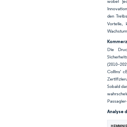
wobei je
Innovatio
den Treibs
Vorteile,
Wachstumst
Kommerzi
Die Druc
Sicherheit
(2010–202
Collins' 
Zertifizi
Sobald da
wahrschei
Passagier-
Analyse 
HEMMNI