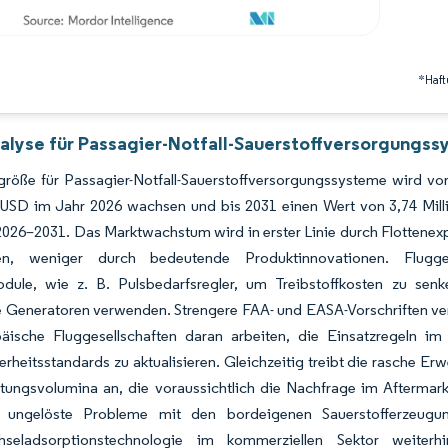
*Haft
alyse für Passagier-Notfall-Sauerstoffversorgungss
röße für Passagier-Notfall-Sauerstoffversorgungssysteme wird vor
n USD im Jahr 2026 wachsen und bis 2031 einen Wert von 3,74 Mil
2026–2031. Das Marktwachstum wird in erster Linie durch Flottene
ben, weniger durch bedeutende Produktinnovationen. Flugges
ule, wie z. B. Pulsbedarfsregler, um Treibstoffkosten zu sen
 Generatoren verwenden. Strengere FAA- und EASA-Vorschriften ver
äische Fluggesellschaften daran arbeiten, die Einsatzregeln im
rheitsstandards zu aktualisieren. Gleichzeitig treibt die rasche Er
stungsvolumina an, die voraussichtlich die Nachfrage im Aftermar
n ungelöste Probleme mit den bordeigenen Sauerstofferzeugu
hseladsorptionstechnologie im kommerziellen Sektor weite