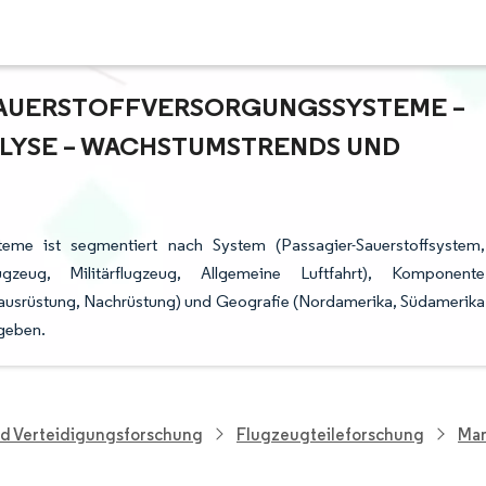
-SAUERSTOFFVERSORGUNGSSYSTEME –
YSE – WACHSTUMSTRENDS UND P
steme ist segmentiert nach System (Passagier-Sauerstoffsystem,
lugzeug, Militärflugzeug, Allgemeine Luftfahrt), Komponente
stausrüstung, Nachrüstung) und Geografie (Nordamerika, Südamerika
geben.
nd Verteidigungsforschung
Flugzeugteileforschung
Mar