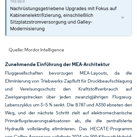
Nachrüstungsgetriebene Upgrades mit Fokus auf
Kabinenelektrifizierung, einschließlich
Sitzplatzstromversorgung und Galley-
Modernisierung
Quelle: Mordor Intelligence
Zunehmende Einführung der MEA-Architektur
Fluggesellschaften bevorzugen MEA-Layouts, da die
Eliminierung von Triebwerks-Zapfluft für Druckbeaufschlagung
und Vereisungsschutz den Kraftstoffverbrauch auf
Zweigangstrecken über jeden zwanzigjährigen Flugzeug-
Lebenszyklus um 3–5 % senkt. Die B787 und A350 ebneten den
Weg, und der nächste Schritt zielt auf elektromechanische
Primärflugsteuerungsaktuatoren ab, die die zentralisierte
Hydraulik vollständig eliminieren. Das HECATE-Programm
von Collins Aerospace validierte 2024 ein 500-Kilowatt-Hybrid-