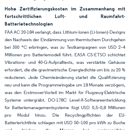
Hohe Zertifizierungskosten im Zusammenhang mit
fortschrittlichen Luft- und Raumfahrt-
Batterietechnologien
FAA AC 20-184 verlangt, dass Lithium-Ionen (Li-Ionen)-Designs
den Nachweis der Eindämmung von thermischem Durchgehen
bei 300 °C erbringen, was zu Testkampagnen von USD 2–4
Millionen pro Batteriemodell führt. EASA CS-ETSO schichtet
Vibrations- und 40-G-Aufpralltests, was verstärkte Gehäuse
erfordert, die die gravimetrische Energiedichte um bis zu 20 %
reduzieren. Jede Chemieänderung startet die Qualifizierung
neu und kann die Programmeingabe um 18 Monate verzögern,
was den Erstmover-Vorteil im Markt für Flugzeug-Elektrische
Systeme untergräbt. DO-178C Level-A-Softwareentwicklung
für Batteriemanagementsysteme fügt USD 0,5–0,8 Millionen
pro Modul hinzu. Die Recyclingpflichten der EU-
Batterierichtlinie schlagen mit USD 50–100 pro kWh zu Buche