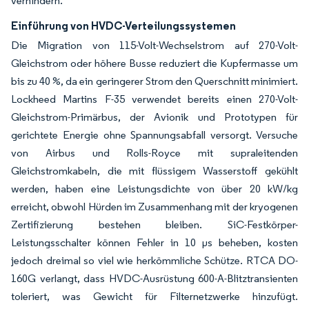
verhindern.
Einführung von HVDC-Verteilungssystemen
Die Migration von 115-Volt-Wechselstrom auf 270-Volt-
Gleichstrom oder höhere Busse reduziert die Kupfermasse um
bis zu 40 %, da ein geringerer Strom den Querschnitt minimiert.
Lockheed Martins F-35 verwendet bereits einen 270-Volt-
Gleichstrom-Primärbus, der Avionik und Prototypen für
gerichtete Energie ohne Spannungsabfall versorgt. Versuche
von Airbus und Rolls-Royce mit supraleitenden
Gleichstromkabeln, die mit flüssigem Wasserstoff gekühlt
werden, haben eine Leistungsdichte von über 20 kW/kg
erreicht, obwohl Hürden im Zusammenhang mit der kryogenen
Zertifizierung bestehen bleiben. SiC-Festkörper-
Leistungsschalter können Fehler in 10 µs beheben, kosten
jedoch dreimal so viel wie herkömmliche Schütze. RTCA DO-
160G verlangt, dass HVDC-Ausrüstung 600-A-Blitztransienten
toleriert, was Gewicht für Filternetzwerke hinzufügt.