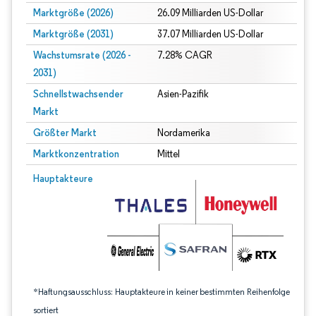
Marktgröße (2026)
26.09 Milliarden US-Dollar
Marktgröße (2031)
37.07 Milliarden US-Dollar
Wachstumsrate (2026 -
7.28% CAGR
2031)
Schnellstwachsender
Asien-Pazifik
Markt
Größter Markt
Nordamerika
Marktkonzentration
Mittel
Bild © Mordor Intelligence. Wiederverwendung erfordert Namensnennung gem
Hauptakteure
*Haftungsausschluss: Hauptakteure in keiner bestimmten Reihenfolge
sortiert