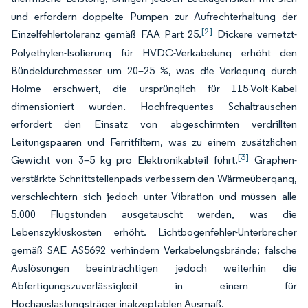
und erfordern doppelte Pumpen zur Aufrechterhaltung der
[2]
Einzelfehlertoleranz gemäß FAA Part 25.
Dickere vernetzt-
Polyethylen-Isolierung für HVDC-Verkabelung erhöht den
Bündeldurchmesser um 20–25 %, was die Verlegung durch
Holme erschwert, die ursprünglich für 115-Volt-Kabel
dimensioniert wurden. Hochfrequentes Schaltrauschen
erfordert den Einsatz von abgeschirmten verdrillten
Leitungspaaren und Ferritfiltern, was zu einem zusätzlichen
[3]
Gewicht von 3–5 kg pro Elektronikabteil führt.
Graphen-
verstärkte Schnittstellenpads verbessern den Wärmeübergang,
verschlechtern sich jedoch unter Vibration und müssen alle
5.000 Flugstunden ausgetauscht werden, was die
Lebenszykluskosten erhöht. Lichtbogenfehler-Unterbrecher
gemäß SAE AS5692 verhindern Verkabelungsbrände; falsche
Auslösungen beeinträchtigen jedoch weiterhin die
Abfertigungszuverlässigkeit in einem für
Hochauslastungsträger inakzeptablen Ausmaß.