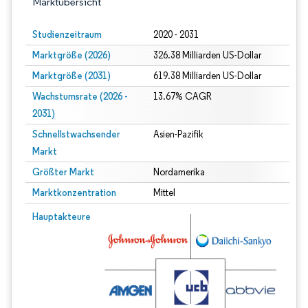
Marktübersicht
Studienzeitraum
2020 - 2031
Marktgröße (2026)
326.38 Milliarden US-Dollar
Marktgröße (2031)
619.38 Milliarden US-Dollar
Wachstumsrate (2026 -
13.67% CAGR
2031)
Schnellstwachsender
Asien-Pazifik
Markt
Größter Markt
Nordamerika
Marktkonzentration
Mittel
Bild © Mordor Intelligence. Wiederverwendung erfordert Namensnennung gem
Hauptakteure