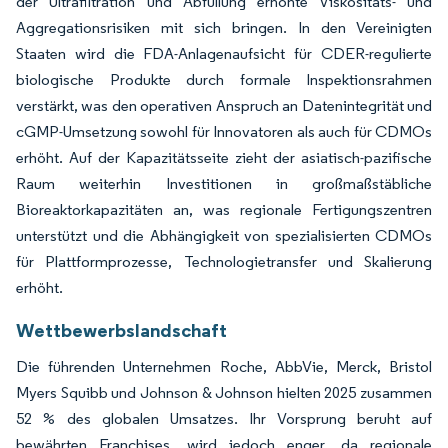
der Ultrafiltration und Abfüllung erhöhte Viskositäts- und
Aggregationsrisiken mit sich bringen. In den Vereinigten
Staaten wird die FDA-Anlagenaufsicht für CDER-regulierte
biologische Produkte durch formale Inspektionsrahmen
verstärkt, was den operativen Anspruch an Datenintegrität und
cGMP-Umsetzung sowohl für Innovatoren als auch für CDMOs
erhöht. Auf der Kapazitätsseite zieht der asiatisch-pazifische
Raum weiterhin Investitionen in großmaßstäbliche
Bioreaktorkapazitäten an, was regionale Fertigungszentren
unterstützt und die Abhängigkeit von spezialisierten CDMOs
für Plattformprozesse, Technologietransfer und Skalierung
erhöht.
Wettbewerbslandschaft
Die führenden Unternehmen Roche, AbbVie, Merck, Bristol
Myers Squibb und Johnson & Johnson hielten 2025 zusammen
52 % des globalen Umsatzes. Ihr Vorsprung beruht auf
bewährten Franchises, wird jedoch enger, da regionale