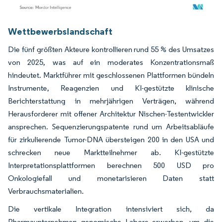
Bild © Mordor Intelligence. Wiederverwendung erfordert Namensnennung gemäß
Wettbewerbslandschaft
Die fünf größten Akteure kontrollieren rund 55 % des Umsatzes
von 2025, was auf ein moderates Konzentrationsmaß
hindeutet. Marktführer mit geschlossenen Plattformen bündeln
Instrumente, Reagenzien und KI-gestützte klinische
Berichterstattung in mehrjährigen Verträgen, während
Herausforderer mit offener Architektur Nischen-Testentwickler
ansprechen. Sequenzierungspatente rund um Arbeitsabläufe
für zirkulierende Tumor-DNA übersteigen 200 in den USA und
schrecken neue Marktteilnehmer ab. KI-gestützte
Interpretationsplattformen berechnen 500 USD pro
Onkologiefall und monetarisieren Daten statt
Verbrauchsmaterialien.
Die vertikale Integration intensiviert sich, da
Pharmaunternehmen genomische Labore erwerben, um die