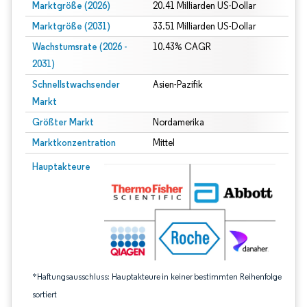
Marktgröße (2026)
20.41 Milliarden US-Dollar
Marktgröße (2031)
33.51 Milliarden US-Dollar
Wachstumsrate (2026 -
10.43% CAGR
2031)
Schnellstwachsender
Asien-Pazifik
Markt
Größter Markt
Nordamerika
Marktkonzentration
Mittel
Bild © Mordor Intelligence. Wiederverwendung erfordert Namensnennung gem
Hauptakteure
*Haftungsausschluss: Hauptakteure in keiner bestimmten Reihenfolge
sortiert