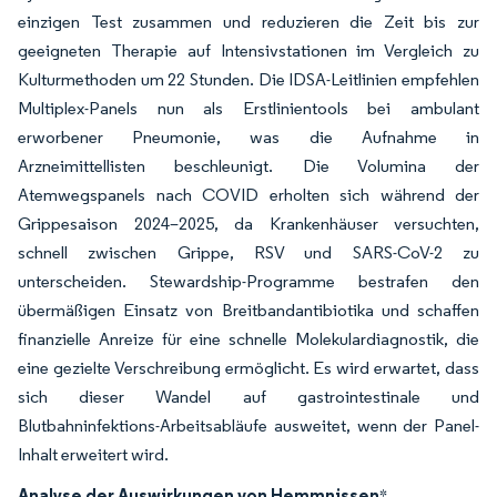
einzigen Test zusammen und reduzieren die Zeit bis zur
geeigneten Therapie auf Intensivstationen im Vergleich zu
Kulturmethoden um 22 Stunden. Die IDSA-Leitlinien empfehlen
Multiplex-Panels nun als Erstlinientools bei ambulant
erworbener Pneumonie, was die Aufnahme in
Arzneimittellisten beschleunigt. Die Volumina der
Atemwegspanels nach COVID erholten sich während der
Grippesaison 2024–2025, da Krankenhäuser versuchten,
schnell zwischen Grippe, RSV und SARS-CoV-2 zu
unterscheiden. Stewardship-Programme bestrafen den
übermäßigen Einsatz von Breitbandantibiotika und schaffen
finanzielle Anreize für eine schnelle Molekulardiagnostik, die
eine gezielte Verschreibung ermöglicht. Es wird erwartet, dass
sich dieser Wandel auf gastrointestinale und
Blutbahninfektions-Arbeitsabläufe ausweitet, wenn der Panel-
Inhalt erweitert wird.
Analyse der Auswirkungen von Hemmnissen
*