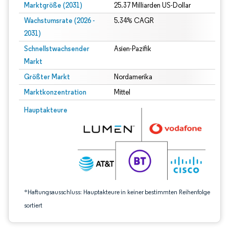
Marktgröße (2031)
25.37 Milliarden US-Dollar
Wachstumsrate (2026 -
5.34% CAGR
2031)
Schnellstwachsender
Asien-Pazifik
Markt
Größter Markt
Nordamerika
Marktkonzentration
Mittel
Bild © Mordor Intelligence. Wiederverwendung erfordert Namensnennung gem
Hauptakteure
*Haftungsausschluss: Hauptakteure in keiner bestimmten Reihenfolge
sortiert