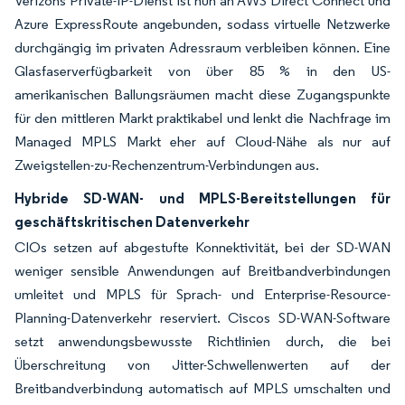
Verizons Private-IP-Dienst ist nun an AWS Direct Connect und
Azure ExpressRoute angebunden, sodass virtuelle Netzwerke
durchgängig im privaten Adressraum verbleiben können. Eine
Glasfaserverfügbarkeit von über 85 % in den US-
amerikanischen Ballungsräumen macht diese Zugangspunkte
für den mittleren Markt praktikabel und lenkt die Nachfrage im
Managed MPLS Markt eher auf Cloud-Nähe als nur auf
Zweigstellen-zu-Rechenzentrum-Verbindungen aus.
Hybride SD-WAN- und MPLS-Bereitstellungen für
geschäftskritischen Datenverkehr
CIOs setzen auf abgestufte Konnektivität, bei der SD-WAN
weniger sensible Anwendungen auf Breitbandverbindungen
umleitet und MPLS für Sprach- und Enterprise-Resource-
Planning-Datenverkehr reserviert. Ciscos SD-WAN-Software
setzt anwendungsbewusste Richtlinien durch, die bei
Überschreitung von Jitter-Schwellenwerten auf der
Breitbandverbindung automatisch auf MPLS umschalten und