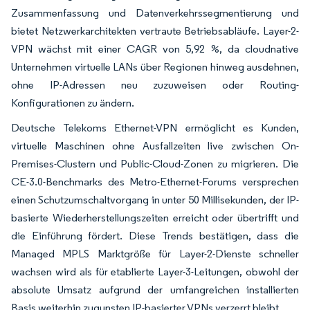
Zusammenfassung und Datenverkehrssegmentierung und
bietet Netzwerkarchitekten vertraute Betriebsabläufe. Layer-2-
VPN wächst mit einer CAGR von 5,92 %, da cloudnative
Unternehmen virtuelle LANs über Regionen hinweg ausdehnen,
ohne IP-Adressen neu zuzuweisen oder Routing-
Konfigurationen zu ändern.
Deutsche Telekoms Ethernet-VPN ermöglicht es Kunden,
virtuelle Maschinen ohne Ausfallzeiten live zwischen On-
Premises-Clustern und Public-Cloud-Zonen zu migrieren. Die
CE-3.0-Benchmarks des Metro-Ethernet-Forums versprechen
einen Schutzumschaltvorgang in unter 50 Millisekunden, der IP-
basierte Wiederherstellungszeiten erreicht oder übertrifft und
die Einführung fördert. Diese Trends bestätigen, dass die
Managed MPLS Marktgröße für Layer-2-Dienste schneller
wachsen wird als für etablierte Layer-3-Leitungen, obwohl der
absolute Umsatz aufgrund der umfangreichen installierten
Basis weiterhin zugunsten IP-basierter VPNs verzerrt bleibt.