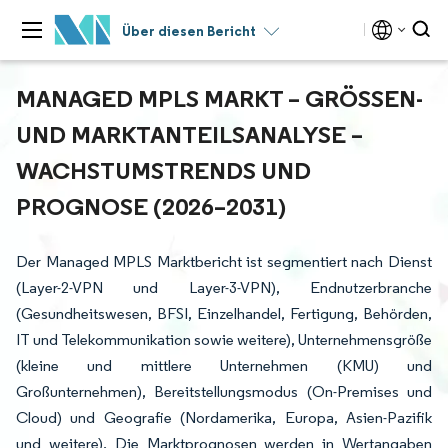
Über diesen Bericht
MANAGED MPLS MARKT – GRÖSSEN- U
ND MARKTANTEILSANALYSE – W
ACHSTUMSTRENDS UND P
ROGNOSE (2026–2031)
Der Managed MPLS Marktbericht ist segmentiert nach Dienst
(Layer-2-VPN und Layer-3-VPN), Endnutzerbranche
(Gesundheitswesen, BFSI, Einzelhandel, Fertigung, Behörden,
IT und Telekommunikation sowie weitere), Unternehmensgröße
(kleine und mittlere Unternehmen (KMU) und
Großunternehmen), Bereitstellungsmodus (On-Premises und
Cloud) und Geografie (Nordamerika, Europa, Asien-Pazifik
und weitere). Die Marktprognosen werden in Wertangaben