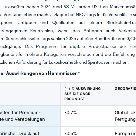
e Luxusgüter haben 2024 rund 98 Milliarden USD an Markenumsätze
auf Vorstandsebene macht. Diageo hat NFC-Tags in die Verschlüsse s
tphone antippen und Quelldaten auf einem Blockchain-Ledg
erengagement-Kennzahlen, wenn das Antippen auch Verkostungs
n für verschlüsselte Tags sanken 2025 auf eine Bandbreite von 0,40–
Rückgänge. Das Programm für digitale Produktpässe der Eur
gbarkeit für mehrere Kategorien vorschreiben und die Einführung 
tzlichen Anforderung für Luxuskosmetik und Spirituosen machen.
der Auswirkungen von Hemmnissen
*
S
(~) % AUSWIRKUNG
GEOGRAFI
AUF DIE CAGR-
PROGNOSE
sten für Premium-
-0.7%
Global, a
te und Veredelungen
Fertigung
orischer Druck auf
-0.5%
Europa un