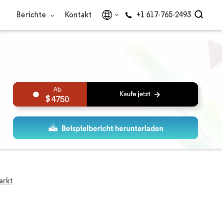
Berichte
Kontakt
+1 617-765-2493
4750
arkt