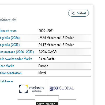
Anteil
tübersicht
ienzeitraum
2020 - 2031
tgröße (2026)
19.66 Milliarden US-Dollar
tgröße (2031)
24.17 Milliarden US-Dollar
stumsrate (2026 - 2031)
4.22% CAGR
ellstwachsender Markt
Asien-Pazifik
ter Markt
dert Namensnennung gemäß CC BY 4.0.
Europa
tkonzentration
Mittel
© Mordor Intelligence. Wiederverwendung erfordert Namensnennung gemäß CC BY 4.0.
takteure