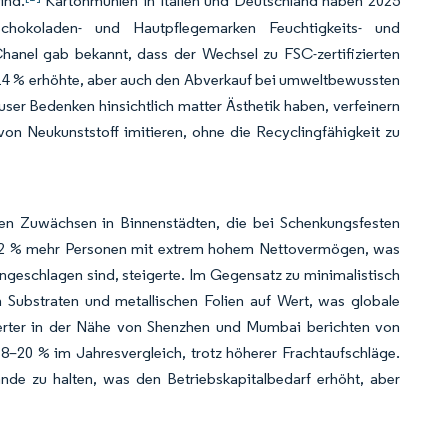
ind.
Kartonmühlen in Italien und Deutschland haben 2025
chokoladen- und Hautpflegemarken Feuchtigkeits- und
Chanel gab bekannt, dass der Wechsel zu FSC-zertifizierten
 14 % erhöhte, aber auch den Abverkauf bei umweltbewussten
er Bedenken hinsichtlich matter Ästhetik haben, verfeinern
on Neukunststoff imitieren, ohne die Recyclingfähigkeit zu
en Zuwächsen in Binnenstädten, die bei Schenkungsfesten
11,2 % mehr Personen mit extrem hohem Nettovermögen, was
ingeschlagen sind, steigerte. Im Gegensatz zu minimalistisch
n Substraten und metallischen Folien auf Wert, was globale
verter in der Nähe von Shenzhen und Mumbai berichten von
8–20 % im Jahresvergleich, trotz höherer Frachtaufschläge.
ände zu halten, was den Betriebskapitalbedarf erhöht, aber