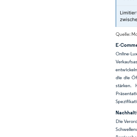
Limitie
zwische
Quelle: Mo
E-Commer
Online-L
Verkaufsas
entwickeln
die die Ö
stärken. 
Präsentati
Spezifikat
Nachhalt
Die Veror
Schwelle