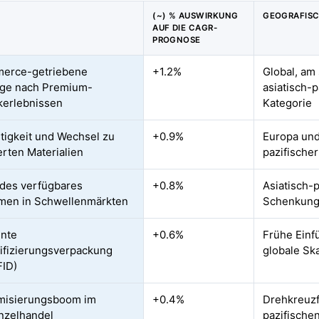
(~) % AUSWIRKUNG
GEOGRAFISC
AUF DIE CAGR-
PROGNOSE
erce-getriebene
+1.2%
Global, am
age nach Premium-
asiatisch-
kerlebnissen
Kategorie
tigkeit und Wechsel zu
+0.9%
Europa und
erten Materialien
pazifische
des verfügbares
+0.8%
Asiatisch-
men in Schwellenmärkten
Schenkung
ente
+0.6%
Frühe Einf
ifizierungsverpackung
globale Ska
FID)
misierungsboom im
+0.4%
Drehkreuzf
nzelhandel
pazifische