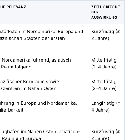
HE RELEVANZ
ZEITHORIZONT
DER
AUSWIRKUNG
 stärksten in Nordamerika, Europa und
Kurzfristig (≤
pazifischen Städten der ersten
2 Jahre)
 Nordamerika führend, asiatisch-
Mittelfristig
r Raum folgend
(2–4 Jahre)
pazifischer Kernraum sowie
Mittelfristig
szentren im Nahen Osten
(2–4 Jahre)
ührung in Europa und Nordamerika,
Langfristig (≥
lierbarkeit
4 Jahre)
lughäfen im Nahen Osten, asiatisch-
Kurzfristig (≤
n Raum und Europa
2 Jahre)