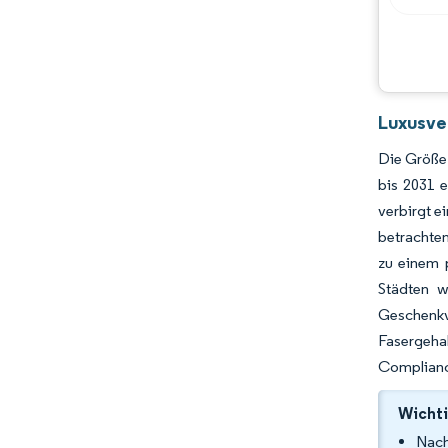
Luxusve
Die Größe 
bis 2031 
verbirgt e
betrachte
zu einem 
Städten w
Geschenkv
Fasergeha
Complianc
Wichti
Nach