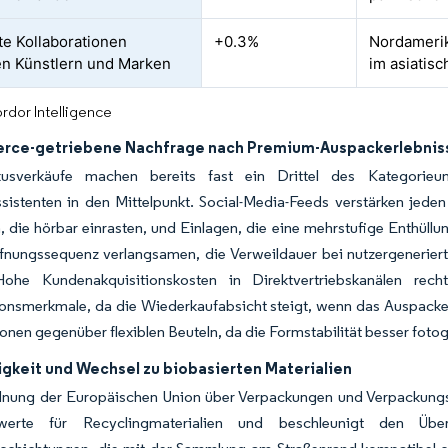
rte Kollaborationen
+0.3%
Nordamerik
n Künstlern und Marken
im asiatis
rdor Intelligence
ce-getriebene Nachfrage nach Premium-Auspackerlebnis
uxusverkäufe machen bereits fast ein Drittel des Kategorie
sistenten in den Mittelpunkt. Social-Media-Feeds verstärken jede
, die hörbar einrasten, und Einlagen, die eine mehrstufige Enthüllu
ffnungssequenz verlangsamen, die Verweildauer bei nutzergenerie
Hohe Kundenakquisitionskosten in Direktvertriebskanälen re
onsmerkmale, da die Wiederkaufabsicht steigt, wenn das Auspackerl
ionen gegenüber flexiblen Beuteln, da die Formstabilität besser fot
igkeit und Wechsel zu biobasierten Materialien
dnung der Europäischen Union über Verpackungen und Verpackungsab
nwerte für Recyclingmaterialien und beschleunigt den Übe