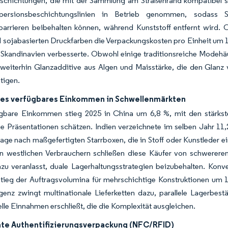
eschichtungen, die mit der Sammlung am Straßenrand kompatibel s
persionsbeschichtungslinien in Betrieb genommen, sodass S
barrieren beibehalten können, während Kunststoff entfernt wird. 
d sojabasierten Druckfarben die Verpackungskosten pro Einheit um
Skandinavien verbesserte. Obwohl einige traditionsreiche Modehäus
weiterhin Glanzadditive aus Algen und Maisstärke, die den Glanz v
tigen.
es verfügbares Einkommen in Schwellenmärkten
gbare Einkommen stieg 2025 in China um 6,8 %, mit den stärkst
e Präsentationen schätzen. Indien verzeichnete im selben Jahr 
age nach maßgefertigten Starrboxen, die in Stoff oder Kunstleder e
ten westlichen Verbrauchern schließen diese Käufer von schwerere
zu veranlasst, duale Lagerhaltungsstrategien beizubehalten. Kon
tieg der Auftragsvolumina für mehrschichtige Konstruktionen um 1
enz zwingt multinationale Lieferketten dazu, parallele Lagerbest
lle Einnahmen erschließt, die die Komplexität ausgleichen.
ente Authentifizierungsverpackung (NFC/RFID)