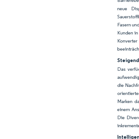
Barriereb
neue Dis
Sauerstoff
Fasern un
Kunden in 
Konverter 
beeinträch
Steigend
Das verfü
aufwendig
die Nachfr
orientier
Marken da
einem Ans
Die Diverg
inkremente
Intellig