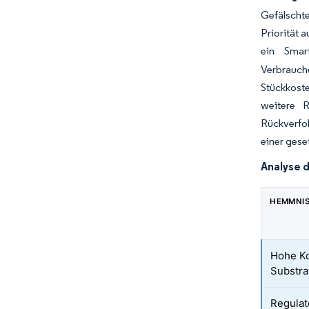
Gefälscht
Priorität 
ein Smar
Verbrauch
Stückkoste
weitere 
Rückverfol
einer gese
Analyse 
HEMMNI
Hohe Ko
Substra
Regulat