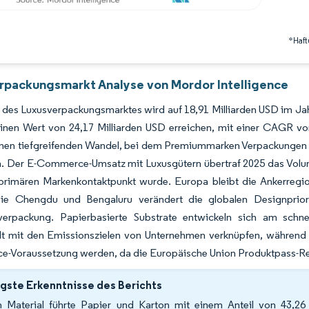
*Haft
rpackungsmarkt Analyse von Mordor Intelligence
des Luxusverpackungsmarktes wird auf 18,91 Milliarden USD im Jahr
einen Wert von 24,17 Milliarden USD erreichen, mit einer CAGR 
inen tiefgreifenden Wandel, bei dem Premiummarken Verpackungen n
n. Der E-Commerce-Umsatz mit Luxusgütern übertraf 2025 das Volu
primären Markenkontaktpunkt wurde. Europa bleibt die Ankerregio
ie Chengdu und Bengaluru verändert die globalen Designprior
erpackung. Papierbasierte Substrate entwickeln sich am schne
lt mit den Emissionszielen von Unternehmen verknüpfen, während i
e-Voraussetzung werden, da die Europäische Union Produktpass-Re
gste Erkenntnisse des Berichts
 Material führte Papier und Karton mit einem Anteil von 43,