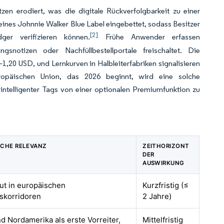
n erodiert, was die digitale Rückverfolgbarkeit zu einer
eines Johnnie Walker Blue Label eingebettet, sodass Besitzer
[2]
er verifizieren können.
Frühe Anwender erfassen
notizen oder Nachfüllbestellportale freischaltet. Die
1,20 USD, und Lernkurven in Halbleiterfabriken signalisieren
opäischen Union, das 2026 beginnt, wird eine solche
intelligenter Tags von einer optionalen Premiumfunktion zu
SCHE RELEVANZ
ZEITHORIZONT
DER
AUSWIRKUNG
kut in europäischen
Kurzfristig (≤
skorridoren
2 Jahre)
d Nordamerika als erste Vorreiter,
Mittelfristig