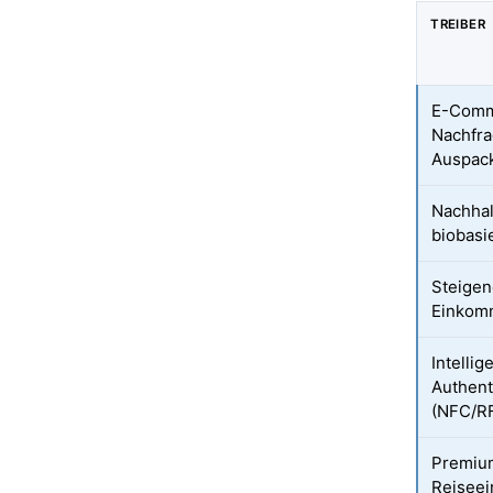
TREIBER
E-Comm
Nachfr
Auspac
Nachhal
biobasi
Steigen
Einkom
Intellig
Authent
(NFC/R
Premiu
Reiseei