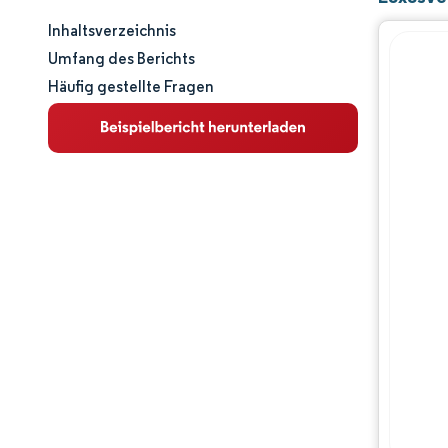
Inhaltsverzeichnis
Marktgröße und -anteil
Umfang des Berichts
Häufig gestellte Fragen
Marktanalyse
Trends und Einblicke
Segmentanalyse
Geografische Analyse
Wettbewerbslandschaft
Hauptakteure
Branchenentwicklungen