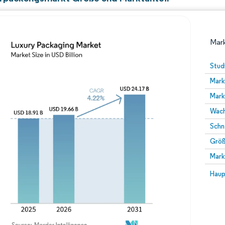
Mark
Stud
Mark
Mark
Wach
Schn
Größ
Bild © Mordor Intelligence. Wiederverwendung erfor
Mark
Bild 
Haup