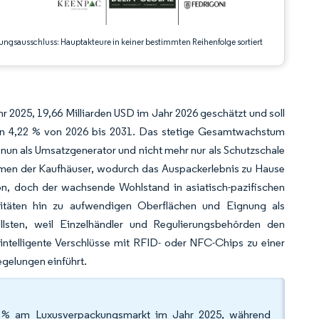
ungsausschluss: Hauptakteure in keiner bestimmten Reihenfolge sortiert
 2025, 19,66 Milliarden USD im Jahr 2026 geschätzt und soll
von 4,22 % von 2026 bis 2031. Das stetige Gesamtwachstum
un als Umsatzgenerator und nicht mehr nur als Schutzschale
men der Kaufhäuser, wodurch das Auspackerlebnis zu Hause
n, doch der wachsende Wohlstand in asiatisch-pazifischen
itäten hin zu aufwendigen Oberflächen und Eignung als
llsten, weil Einzelhändler und Regulierungsbehörden den
ntelligente Verschlüsse mit RFID- oder NFC-Chips zu einer
gelungen einführt.
26 % am Luxusverpackungsmarkt im Jahr 2025, während