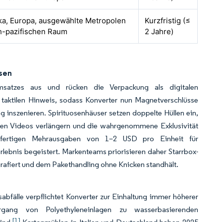
a, Europa, ausgewählte Metropolen
Kurzfristig (≤
ch-pazifischen Raum
2 Jahre)
sen
umsatzes aus und rücken die Verpackung als digitalen
n taktilen Hinweis, sodass Konverter nun Magnetverschlüsse
ng inszenieren. Spirituosenhäuser setzen doppelte Hüllen ein,
rten Videos verlängern und die wahrgenommene Exklusivität
chtfertigen Mehrausgaben von 1–2 USD pro Einheit für
ebnis begeistert. Markenteams priorisieren daher Starrbox-
ografiert und dem Pakethandling ohne Knicken standhält.
fälle verpflichtet Konverter zur Einhaltung immer höherer
rgang von Polyethyleneinlagen zu wasserbasierenden
[1]