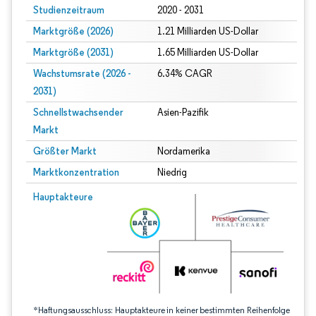
Studienzeitraum
2020 - 2031
Marktgröße (2026)
1.21 Milliarden US-Dollar
Marktgröße (2031)
1.65 Milliarden US-Dollar
Wachstumsrate (2026 -
6.34% CAGR
2031)
Schnellstwachsender
Asien-Pazifik
Markt
Größter Markt
Nordamerika
Marktkonzentration
Niedrig
Bild © Mordor Intelligence. Wiederverwendung erfordert Namensnennung gem
Hauptakteure
*Haftungsausschluss: Hauptakteure in keiner bestimmten Reihenfolge