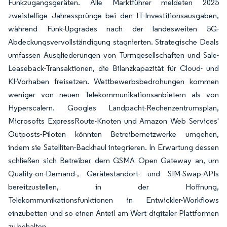
Funkzugangsgeräten. Alle Marktführer meldeten 2025
zweistellige Jahressprünge bei den IT-Investitionsausgaben,
während Funk-Upgrades nach der landesweiten 5G-
Abdeckungsvervollständigung stagnierten. Strategische Deals
umfassen Ausgliederungen von Turmgesellschaften und Sale-
Leaseback-Transaktionen, die Bilanzkapazität für Cloud- und
KI-Vorhaben freisetzen. Wettbewerbsbedrohungen kommen
weniger von neuen Telekommunikationsanbietern als von
Hyperscalern. Googles Landpacht-Rechenzentrumsplan,
Microsofts ExpressRoute-Knoten und Amazon Web Services'
Outposts-Piloten könnten Betreibernetzwerke umgehen,
indem sie Satelliten-Backhaul integrieren. In Erwartung dessen
schließen sich Betreiber dem GSMA Open Gateway an, um
Quality-on-Demand-, Gerätestandort- und SIM-Swap-APIs
bereitzustellen, in der Hoffnung,
Telekommunikationsfunktionen in Entwickler-Workflows
einzubetten und so einen Anteil am Wert digitaler Plattformen
zu behalten.