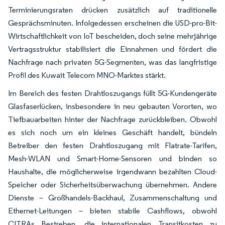
Terminierungsraten drücken zusätzlich auf traditionelle
Gesprächsminuten. Infolgedessen erscheinen die USD-pro-Bit-
Wirtschaftlichkeit von IoT bescheiden, doch seine mehrjährige
Vertragsstruktur stabilisiert die Einnahmen und fördert die
Nachfrage nach privaten 5G-Segmenten, was das langfristige
Profil des Kuwait Telecom MNO-Marktes stärkt.
Im Bereich des festen Drahtloszugangs füllt 5G-Kundengeräte
Glasfaserlücken, insbesondere in neu gebauten Vororten, wo
Tiefbauarbeiten hinter der Nachfrage zurückbleiben. Obwohl
es sich noch um ein kleines Geschäft handelt, bündeln
Betreiber den festen Drahtloszugang mit Flatrate-Tarifen,
Mesh-WLAN und Smart-Home-Sensoren und binden so
Haushalte, die möglicherweise irgendwann bezahlten Cloud-
Speicher oder Sicherheitsüberwachung übernehmen. Andere
Dienste – Großhandels-Backhaul, Zusammenschaltung und
Ethernet-Leitungen – bieten stabile Cashflows, obwohl
CITRAs Bestreben, die internationalen Transitkosten zu