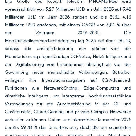
Die Größe des Kuwait Telecom MNO-Marktes wird
voraussichtlich von 3,27 Milliarden USD im Jahr 2025 auf 3,42
Milliarden USD im Jahr 2026 steigen und bis 2031 4,13
Milliarden USD erreichen, mit einem CAGR von 3,84 % über
den Zeitraum 2026–2031. Die
Mobilfunkteilnehmerdurchdringung lag 2025 bei über 181 %,
sodass die Umsatzsteigerung nun stärker von der
Monetarisierung eigenständiger 5G-Netze, Netzintelligenz und
der Digitalisierung von Unternehmen abhängt als von der
Gewinnung neuer menschlicher Verbindungen. Betreiber
verlagern ihre Investitionsausgaben auf 5G-Advanced-
Funktionen wie Netzwerk-Slicing, Edge-Computing und
künstliche Intelligenz, um latenzarme, hochdurchsatzfähige
Verbindungen für die Automatisierung in der Öl- und
Gasindustrie, Cloud-Gaming und private Campus-Netzwerke
verkaufen zu können. Daten- und Internetdienste machten 2025
bereits 59,78 % des Umsatzes aus, doch die am schnellsten
wachsende Sparte ist das zelluläre IoT, das Maschinen,