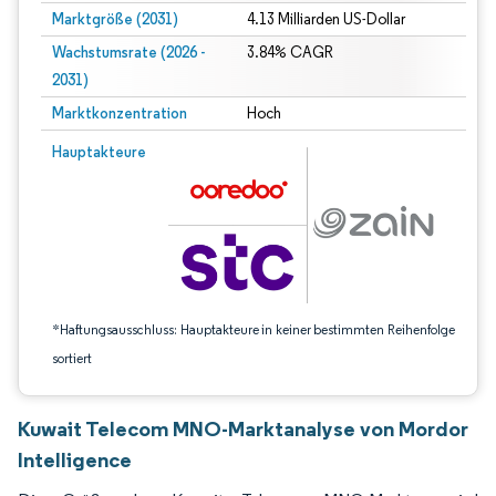
Marktgröße (2031)
4.13 Milliarden US-Dollar
Wachstumsrate (2026 -
3.84% CAGR
2031)
Marktkonzentration
Hoch
Bild © Mordor Intelligence. Wiederverwendung erfordert Namensnennung gem
Hauptakteure
*Haftungsausschluss: Hauptakteure in keiner bestimmten Reihenfolge
sortiert
Kuwait Telecom MNO-Marktanalyse von Mordor
Intelligence