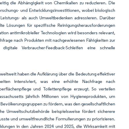
itig die Abhängigkeit von Chemikalien zu reduzieren. Die
Forschungs- und Entwicklungsinvestitionen, wobei biologisch
istungs- als auch Umweltbedenken adressieren. Darüber
te Lösungen für spezifische Reinigungsherausforderungen
ion antimikrobieller Technologien wird besonders relevant,
hfrage nach Produkten mit nachgewiesenen Fähigkeiten zur
 digitale Verbraucher-Feedback-Schleifen eine schnelle
eltweit haben die Aufklärung über die Bedeutung effektiver
nkheiten intensiviert, was eine erhöhte Nachfrage nach
rflächenpflege und Toilettenpflege erzeugt. So verteilen
sachusetts jährlich Millionen von Hygieneprodukten, um
Bevölkerungsgruppen zu fördern, was den gesellschaftlichen
che Umweltschutzbehörde beispielsweise fördert sicherere
usste und umweltfreundliche Formulierungen zu priorisieren.
lungen in den Jahren 2024 und 2025, die Wirksamkeit mit