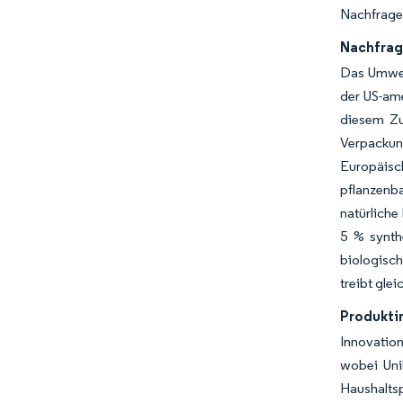
Nachfrage
Nachfrag
Das Umwel
der US-ame
diesem Zu
Verpackun
Europäisc
pflanzenb
natürliche
5 % synth
biologisch
treibt gle
Produkti
Innovation
wobei Unil
Haushalts