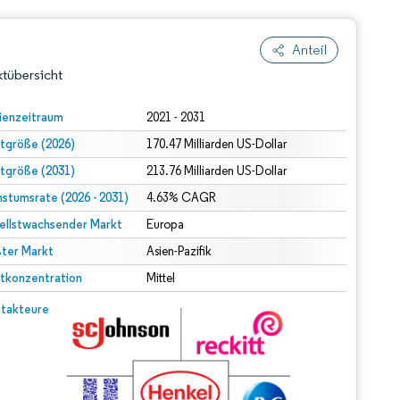
Anteil
tübersicht
ienzeitraum
2021 - 2031
tgröße (2026)
170.47 Milliarden US-Dollar
tgröße (2031)
213.76 Milliarden US-Dollar
stumsrate (2026 - 2031)
4.63% CAGR
ellstwachsender Markt
Europa
ter Markt
dert Namensnennung gemäß CC BY 4.0.
Asien-Pazifik
tkonzentration
Mittel
© Mordor Intelligence. Wiederverwendung erfordert Namensnennung gemäß CC BY 4.0.
takteure