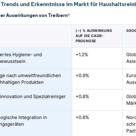
 Trends und Erkenntnisse im Markt für Haushaltsrein
der Auswirkungen von Treibern
*
(~) % AUSWIRKUNG
GEOG
AUF DIE CAGR-
PROGNOSE
ertes Hygiene- und
+1.2%
Glob
bewusstsein
Asie
ge nach umweltfreundlichen
+0.9%
Euro
hhaltigen Produkten
Ausw
innovation und Spezialreiniger
+0.8%
Glob
Mär
ogische Integration in
+0.6%
Nord
ngsgeräten
schr
Pazi