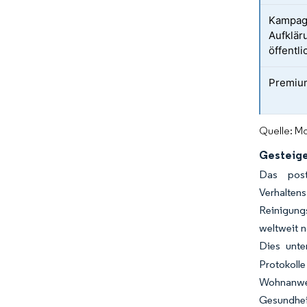
Kampag
Aufklä
öffentl
Premiu
Quelle: Mo
Gesteige
Das post
Verhalten
Reinigungs
weltweit 
Dies unte
Protokoll
Wohnanwen
Gesundhei