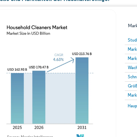
Mark
Stud
Mark
Mark
Wach
Schn
Größ
Bild © Mordor Intelligence. Wiederverwendung erfor
Mark
Bild 
Haup