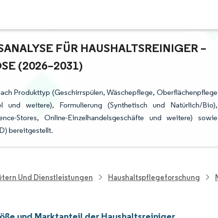
NALYSE FÜR HAUSHALTSREINIGER – W
 (2026–2031)
 nach Produkttyp (Geschirrspülen, Wäschepflege, Oberflächenpflege
el und weitere), Formulierung (Synthetisch und Natürlich/Bio),
nce-Stores, Online-Einzelhandelsgeschäfte und weitere) sowie
 bereitgestellt.
tern Und Dienstleistungen
Haushaltspflegeforschung
öße und Marktanteil der Haushaltsreiniger