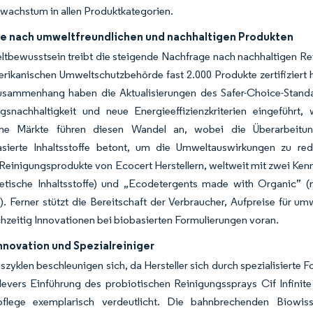
wachstum in allen Produktkategorien.
e nach umweltfreundlichen und nachhaltigen Produkten
tbewusstsein treibt die steigende Nachfrage nach nachhaltigen R
rikanischen Umweltschutzbehörde fast 2.000 Produkte zertifiziert ha
sammenhang haben die Aktualisierungen des Safer-Choice-Stand
gsnachhaltigkeit und neue Energieeffizienzkriterien eingeführt,
he Märkte führen diesen Wandel an, wobei die Überarbeitung
asierte Inhaltsstoffe betont, um die Umweltauswirkungen zu redu
 Reinigungsprodukte von Ecocert Herstellern, weltweit mit zwei Ke
etische Inhaltsstoffe) und „Ecodetergents made with Organic” (m
). Ferner stützt die Bereitschaft der Verbraucher, Aufpreise für 
ichzeitig Innovationen bei biobasierten Formulierungen voran.
nnovation und Spezialreiniger
szyklen beschleunigen sich, da Hersteller sich durch spezialisier
evers Einführung des probiotischen Reinigungssprays Cif Infinite
pflege exemplarisch verdeutlicht. Die bahnbrechenden Biowiss