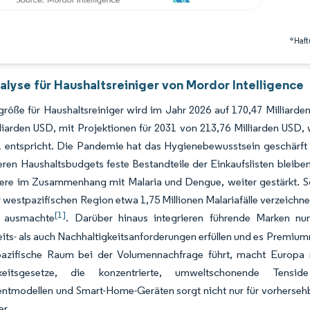
*Haft
alyse für Haushaltsreiniger von Mordor Intelligence
größe für Haushaltsreiniger wird im Jahr 2026 auf 170,47 Milliar
lliarden USD, mit Projektionen für 2031 von 213,76 Milliarden U
 entspricht. Die Pandemie hat das Hygienebewusstsein geschärft u
ren Haushaltsbudgets feste Bestandteile der Einkaufslisten bleib
ere im Zusammenhang mit Malaria und Dengue, weiter gestärkt. So
r westpazifischen Region etwa 1,75 Millionen Malariafälle verzeichne
[1]
e ausmachte
. Darüber hinaus integrieren führende Marken nu
ts- als auch Nachhaltigkeitsanforderungen erfüllen und es Premium
-pazifische Raum bei der Volumennachfrage führt, macht Europa r
keitsgesetze, die konzentrierte, umweltschonende Tensi
tmodellen und Smart-Home-Geräten sorgt nicht nur für vorhersehba
er.