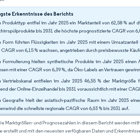
gste Erkenntnisse des Berichts
 Produkttyp entfiel im Jahr 2025 ein Marktanteil von 62,58 % auf 
hirrspülprodukte bis 2031 die höchste prognostizierte CAGR von 6,
 Form führten Flüssigkeiten im Jahr 2025 mit einem Umsatzanteil 
r CAGR von 6,15 % wachsen, angetrieben durch preisbewusste Käufe
 Formulierung hielten synthetische Produkte im Jahr 2025 einen A
sen mit einer CAGR von 6,39 %, da Öko-Labels an Vertrauen gewinn
 Vertriebskanal entfielen im Jahr 2025 46,55 % der Marktgröße 
end der Online-Einzelhandel bis 2031 voraussichtlich mit einer CA
 Geografie hielt der asiatisch-pazifische Raum im Jahr 2025 eine
enwind die schnellste regionale CAGR von 6,03 % bis 2031 auf.
Die Marktgrößen- und Prognosezahlen in diesem Bericht werden mit
ce erstellt und mit den neuesten verfügbaren Daten und Erkenntnissen