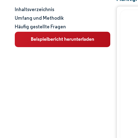
Inhaltsverzeichnis
Marktgröße und -anteil
Umfang und Methodik
Häufig gestellte Fragen
Marktanalyse
Trends und Einblicke
Segmentanalyse
Geografische Analyse
Regulatorisches Umfeld
Wettbewerbslandschaft
Hauptakteure
Chancen & Aussichten