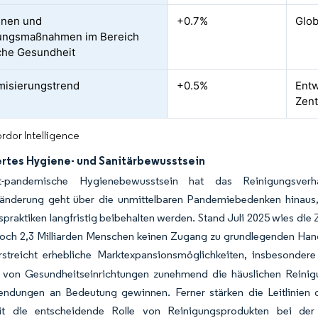
nen und
+0.7%
Glob
rungsmaßnahmen im Bereich
iche Gesundheit
misierungstrend
+0.5%
Entw
Zent
rdor Intelligence
rtes Hygiene- und Sanitärbewusstsein
-pandemische Hygienebewusstsein hat das Reinigungsverha
sänderung geht über die unmittelbaren Pandemiebedenken hinaus,
praktiken langfristig beibehalten werden. Stand Juli 2025 wies die 
noch 2,3 Milliarden Menschen keinen Zugang zu grundlegenden Han
rstreicht erhebliche Marktexpansionsmöglichkeiten, insbesondere
e von Gesundheitseinrichtungen zunehmend die häuslichen Reinigu
dungen an Bedeutung gewinnen. Ferner stärken die Leitlinien d
t die entscheidende Rolle von Reinigungsprodukten bei der K