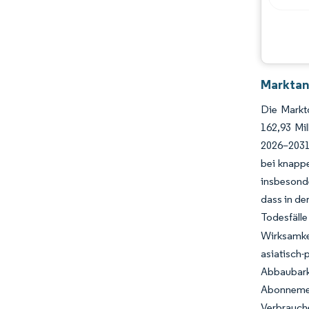
Branchenentwicklungen
Marktan
Die Markt
162,93 Mi
2026–2031
bei knappe
insbesond
dass in de
Todesfäll
Wirksamkei
asiatisch
Abbaubar
Abonnemen
Verbrauch