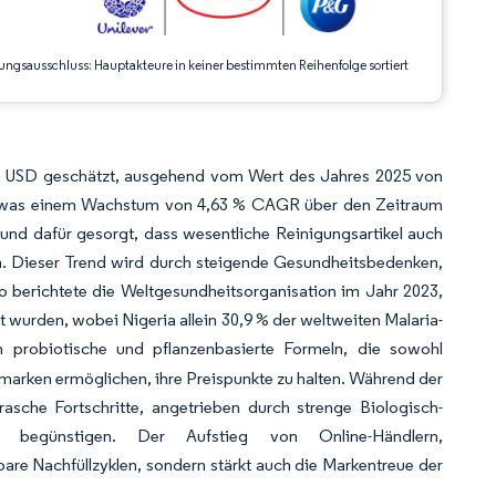
ungsausschluss: Hauptakteure in keiner bestimmten Reihenfolge sortiert
den USD geschätzt, ausgehend vom Wert des Jahres 2025 von
SD, was einem Wachstum von 4,63 % CAGR über den Zeitraum
nd dafür gesorgt, dass wesentliche Reinigungsartikel auch
en. Dieser Trend wird durch steigende Gesundheitsbedenken,
 berichtete die Weltgesundheitsorganisation im Jahr 2023,
t wurden, wobei Nigeria allein 30,9 % der weltweiten Malaria-
n probiotische und pflanzenbasierte Formeln, die sowohl
marken ermöglichen, ihre Preispunkte zu halten. Während der
asche Fortschritte, angetrieben durch strenge Biologisch-
de begünstigen. Der Aufstieg von Online-Händlern,
re Nachfüllzyklen, sondern stärkt auch die Markentreue der