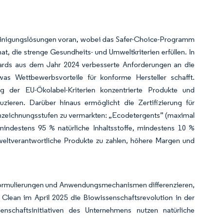
einigungslösungen voran, wobei das Safer-Choice-Programm
t, die strenge Gesundheits- und Umweltkriterien erfüllen. In
ards aus dem Jahr 2024 verbesserte Anforderungen an die
 was Wettbewerbsvorteile für konforme Hersteller schafft.
 der EU-Ökolabel-Kriterien konzentrierte Produkte und
zieren. Darüber hinaus ermöglicht die Zertifizierung für
nnzeichnungsstufen zu vermarkten: „Ecodetergents” (maximal
indestens 95 % natürliche Inhaltsstoffe, mindestens 10 %
umweltverantwortliche Produkte zu zahlen, höhere Margen und
te Formulierungen und Anwendungsmechanismen differenzieren,
 Clean im April 2025 die Biowissenschaftsrevolution in der
enschaftsinitiativen des Unternehmens nutzen natürliche