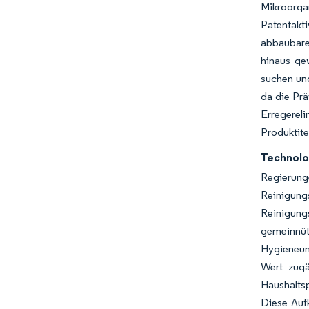
Mikroorga
Patentakti
abbaubare
hinaus ge
suchen und
da die Pr
Erregerel
Produktit
Technolo
Regierung
Reinigung
Reinigung
gemeinnüt
Hygieneun
Wert zugä
Haushaltsp
Diese Auf