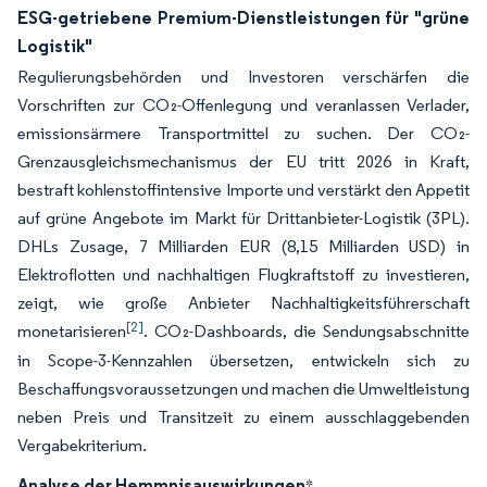
ESG-getriebene Premium-Dienstleistungen für "grüne
Logistik"
Regulierungsbehörden und Investoren verschärfen die
Vorschriften zur CO₂-Offenlegung und veranlassen Verlader,
emissionsärmere Transportmittel zu suchen. Der CO₂-
Grenzausgleichsmechanismus der EU tritt 2026 in Kraft,
bestraft kohlenstoffintensive Importe und verstärkt den Appetit
auf grüne Angebote im Markt für Drittanbieter-Logistik (3PL).
DHLs Zusage, 7 Milliarden EUR (8,15 Milliarden USD) in
Elektroflotten und nachhaltigen Flugkraftstoff zu investieren,
zeigt, wie große Anbieter Nachhaltigkeitsführerschaft
[2]
monetarisieren
. CO₂-Dashboards, die Sendungsabschnitte
in Scope-3-Kennzahlen übersetzen, entwickeln sich zu
Beschaffungsvoraussetzungen und machen die Umweltleistung
neben Preis und Transitzeit zu einem ausschlaggebenden
Vergabekriterium.
Analyse der Hemmnisauswirkungen
*