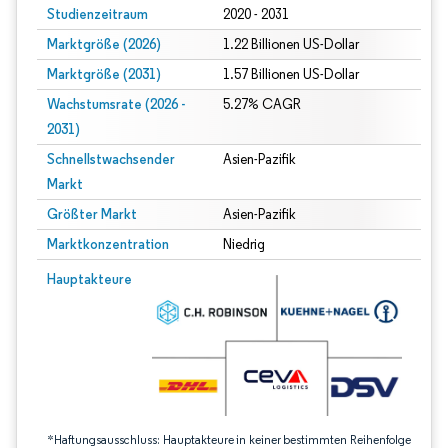
Studienzeitraum
2020 - 2031
Marktgröße (2026)
1.22 Billionen US-Dollar
Marktgröße (2031)
1.57 Billionen US-Dollar
Wachstumsrate (2026 -
5.27% CAGR
2031)
Schnellstwachsender
Asien-Pazifik
Markt
Größter Markt
Asien-Pazifik
Marktkonzentration
Niedrig
Bild © Mordor Intelligence. Wiederverwendung erfordert Namensnennung gem
Hauptakteure
*Haftungsausschluss: Hauptakteure in keiner bestimmten Reihenfolge