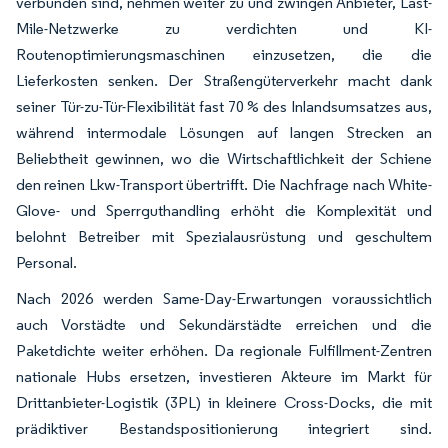
verbunden sind, nehmen weiter zu und zwingen Anbieter, Last-
Mile-Netzwerke zu verdichten und KI-
Routenoptimierungsmaschinen einzusetzen, die die
Lieferkosten senken. Der Straßengüterverkehr macht dank
seiner Tür-zu-Tür-Flexibilität fast 70 % des Inlandsumsatzes aus,
während intermodale Lösungen auf langen Strecken an
Beliebtheit gewinnen, wo die Wirtschaftlichkeit der Schiene
den reinen Lkw-Transport übertrifft. Die Nachfrage nach White-
Glove- und Sperrguthandling erhöht die Komplexität und
belohnt Betreiber mit Spezialausrüstung und geschultem
Personal.
Nach 2026 werden Same-Day-Erwartungen voraussichtlich
auch Vorstädte und Sekundärstädte erreichen und die
Paketdichte weiter erhöhen. Da regionale Fulfillment-Zentren
nationale Hubs ersetzen, investieren Akteure im Markt für
Drittanbieter-Logistik (3PL) in kleinere Cross-Docks, die mit
prädiktiver Bestandspositionierung integriert sind.