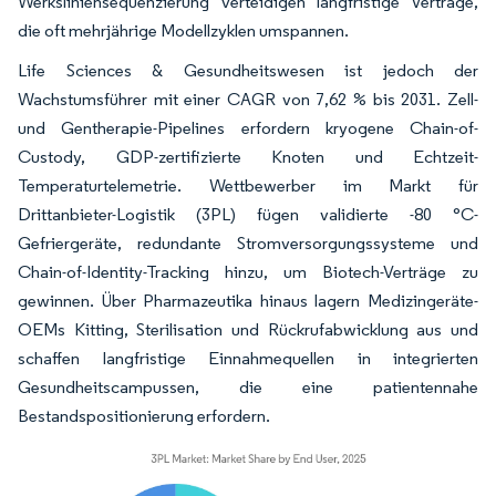
Werksliniensequenzierung verteidigen langfristige Verträge,
die oft mehrjährige Modellzyklen umspannen.
Life Sciences & Gesundheitswesen ist jedoch der
Wachstumsführer mit einer CAGR von 7,62 % bis 2031. Zell-
und Gentherapie-Pipelines erfordern kryogene Chain-of-
Custody, GDP-zertifizierte Knoten und Echtzeit-
Temperaturtelemetrie. Wettbewerber im Markt für
Drittanbieter-Logistik (3PL) fügen validierte -80 °C-
Gefriergeräte, redundante Stromversorgungssysteme und
Chain-of-Identity-Tracking hinzu, um Biotech-Verträge zu
gewinnen. Über Pharmazeutika hinaus lagern Medizingeräte-
OEMs Kitting, Sterilisation und Rückrufabwicklung aus und
schaffen langfristige Einnahmequellen in integrierten
Gesundheitscampussen, die eine patientennahe
Bestandspositionierung erfordern.