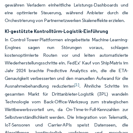
gewähren Verladern einheitliche Leistungs-Dashboards und
eine optimierte Steuerung, während Anbieter durch die
Orchestrierung von Partnernetzwerken Skaleneffekte erzielen.
KI-gestützte Kontrolltürm-Logistik-Einführung
In Control-Tower-Plattformen eingebettete Machine-Learning-
Engines sagen nun Störungen voraus, schlagen
kostenoptimierte Routen vor und leiten automatisierte
Wiederherstellungsschritte ein. FedEx' Kauf von ShipMatrix im
Jahr 2024 brachte Predictive Analytics ein, die die ETA-
Genauigkeit verbesserten und den manuellen Aufwand für die
[1]
Ausnahmebehandlung reduzierten
. Ähnliche Schritte im
gesamten Markt für Drittanbieter-Logistik (3PL) wandeln
Technologie vom Back-Office-Werkzeug zum strategischen
Wettbewerbsvorteil um, da On-Time-in-Full-Kennzahlen zur
Selbstverständlichkeit werden. Die Integration von Telematik,
IoT-Sensoren und Carrier-APIs speist Datenseen, die
Algorithmen kontinuierlich verfeinern und messbare