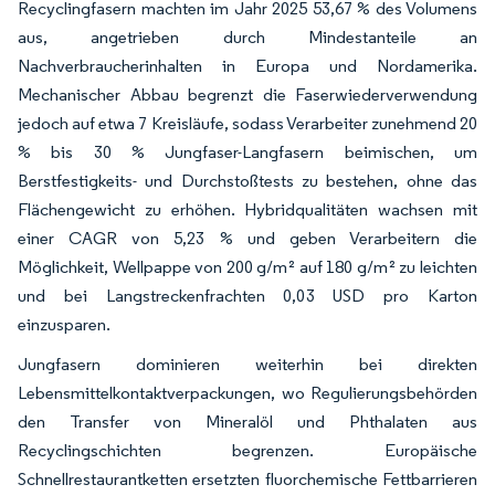
Recyclingfasern machten im Jahr 2025 53,67 % des Volumens
aus, angetrieben durch Mindestanteile an
Nachverbraucherinhalten in Europa und Nordamerika.
Mechanischer Abbau begrenzt die Faserwiederverwendung
jedoch auf etwa 7 Kreisläufe, sodass Verarbeiter zunehmend 20
% bis 30 % Jungfaser-Langfasern beimischen, um
Berstfestigkeits- und Durchstoßtests zu bestehen, ohne das
Flächengewicht zu erhöhen. Hybridqualitäten wachsen mit
einer CAGR von 5,23 % und geben Verarbeitern die
Möglichkeit, Wellpappe von 200 g/m² auf 180 g/m² zu leichten
und bei Langstreckenfrachten 0,03 USD pro Karton
einzusparen.
Jungfasern dominieren weiterhin bei direkten
Lebensmittelkontaktverpackungen, wo Regulierungsbehörden
den Transfer von Mineralöl und Phthalaten aus
Recyclingschichten begrenzen. Europäische
Schnellrestaurantketten ersetzten fluorchemische Fettbarrieren