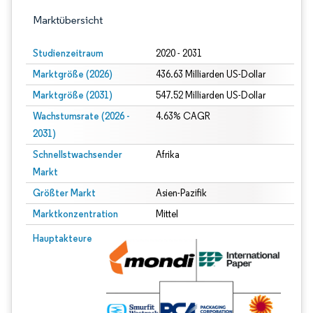
Marktübersicht
Studienzeitraum
2020 - 2031
Marktgröße (2026)
436.63 Milliarden US-Dollar
Marktgröße (2031)
547.52 Milliarden US-Dollar
Wachstumsrate (2026 -
4.63% CAGR
2031)
Schnellstwachsender
Afrika
Markt
Größter Markt
Asien-Pazifik
Marktkonzentration
Mittel
Bild © Mordor Intelligence. Wiederverwendung erfordert Namensnennung gem
Hauptakteure