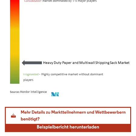
Bild © Mordor Intelligence. Wiederverwendung erfordert Namensnennung gemäß