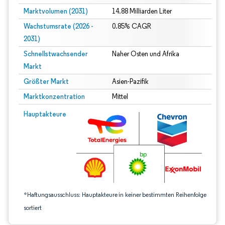
Marktvolumen (2031)
14.88 Milliarden Liter
Wachstumsrate (2026 -
0.85% CAGR
2031)
Schnellstwachsender
Naher Osten und Afrika
Markt
Größter Markt
Asien-Pazifik
Marktkonzentration
Mittel
Bild © Mordor Intelligence. Wiederverwendung erfordert Namensnennung gem
Hauptakteure
*Haftungsausschluss: Hauptakteure in keiner bestimmten Reihenfolge
sortiert