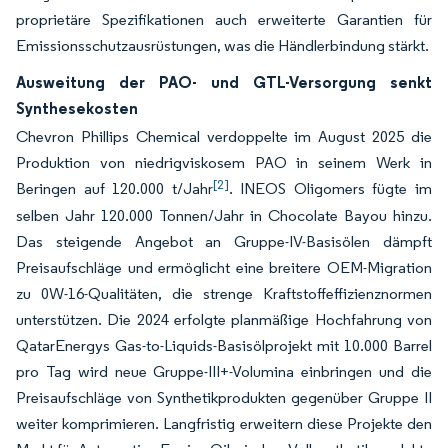
proprietäre Spezifikationen auch erweiterte Garantien für
Emissionsschutzausrüstungen, was die Händlerbindung stärkt.
Ausweitung der PAO- und GTL-Versorgung senkt
Synthesekosten
Chevron Phillips Chemical verdoppelte im August 2025 die
Produktion von niedrigviskosem PAO in seinem Werk in
[2]
Beringen auf 120.000 t/Jahr
. INEOS Oligomers fügte im
selben Jahr 120.000 Tonnen/Jahr in Chocolate Bayou hinzu.
Das steigende Angebot an Gruppe-IV-Basisölen dämpft
Preisaufschläge und ermöglicht eine breitere OEM-Migration
zu 0W-16-Qualitäten, die strenge Kraftstoffeffizienznormen
unterstützen. Die 2024 erfolgte planmäßige Hochfahrung von
QatarEnergys Gas-to-Liquids-Basisölprojekt mit 10.000 Barrel
pro Tag wird neue Gruppe-III+-Volumina einbringen und die
Preisaufschläge von Synthetikprodukten gegenüber Gruppe II
weiter komprimieren. Langfristig erweitern diese Projekte den