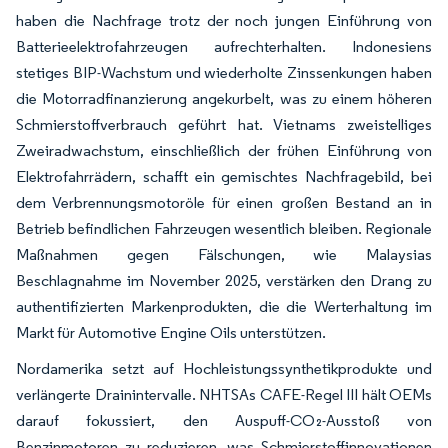
haben die Nachfrage trotz der noch jungen Einführung von
Batterieelektrofahrzeugen aufrechterhalten. Indonesiens
stetiges BIP-Wachstum und wiederholte Zinssenkungen haben
die Motorradfinanzierung angekurbelt, was zu einem höheren
Schmierstoffverbrauch geführt hat. Vietnams zweistelliges
Zweiradwachstum, einschließlich der frühen Einführung von
Elektrofahrrädern, schafft ein gemischtes Nachfragebild, bei
dem Verbrennungsmotoröle für einen großen Bestand an in
Betrieb befindlichen Fahrzeugen wesentlich bleiben. Regionale
Maßnahmen gegen Fälschungen, wie Malaysias
Beschlagnahme im November 2025, verstärken den Drang zu
authentifizierten Markenprodukten, die die Werterhaltung im
Markt für Automotive Engine Oils unterstützen.
Nordamerika setzt auf Hochleistungssynthetikprodukte und
verlängerte Drainintervalle. NHTSAs CAFE-Regel III hält OEMs
darauf fokussiert, den Auspuff-CO₂-Ausstoß von
Benzinmotoren zu reduzieren, was Schmierstoffinnovationen