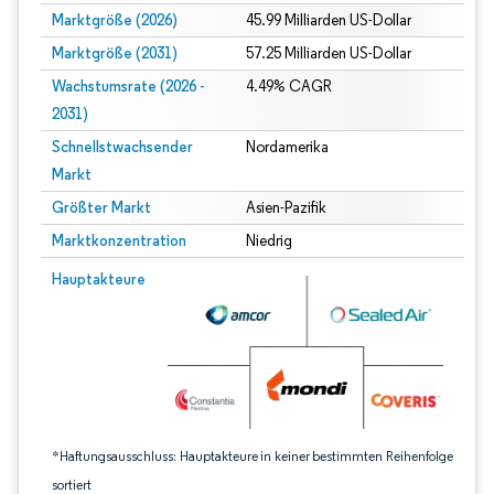
Marktgröße (2026)
45.99 Milliarden US-Dollar
Marktgröße (2031)
57.25 Milliarden US-Dollar
Wachstumsrate (2026 -
4.49% CAGR
2031)
Schnellstwachsender
Nordamerika
Markt
Größter Markt
Asien-Pazifik
Marktkonzentration
Niedrig
Bild © Mordor Intelligence. Wiederverwendung erfordert Namensnennung gem
Hauptakteure
*Haftungsausschluss: Hauptakteure in keiner bestimmten Reihenfolge
sortiert