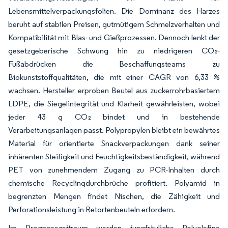
Lebensmittelverpackungsfolien. Die Dominanz des Harzes
beruht auf stabilen Preisen, gutmütigem Schmelzverhalten und
Kompatibilität mit Blas- und Gießprozessen. Dennoch lenkt der
gesetzgeberische Schwung hin zu niedrigeren CO₂-
Fußabdrücken die Beschaffungsteams zu
Biokunststoffqualitäten, die mit einer CAGR von 6,33 %
wachsen. Hersteller erproben Beutel aus zuckerrohrbasiertem
LDPE, die Siegelintegrität und Klarheit gewährleisten, wobei
jeder 43 g CO₂ bindet und in bestehende
Verarbeitungsanlagen passt. Polypropylen bleibt ein bewährtes
Material für orientierte Snackverpackungen dank seiner
inhärenten Steifigkeit und Feuchtigkeitsbeständigkeit, während
PET von zunehmendem Zugang zu PCR-Inhalten durch
chemische Recyclingdurchbrüche profitiert. Polyamid in
begrenzten Mengen findet Nischen, die Zähigkeit und
Perforationsleistung in Retortenbeuteln erfordern.
Im Prognosezeitraum werden jungfräuliche Polyolefine