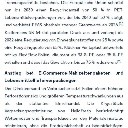
Trennungsschritte bestehen. Die Europäische Union schreibt
nun bis 2030 einen Recyclinganteil von 30 % in PET-
Lebensmittelverpackungen vor, der bis 2040 auf 50 % steigt,
[1]
und verbietet PFAS oberhalb strenger Grenzwerte ab 2026.
Kaliforniens SB 54 übt parallelen Druck aus und verlangt bis
2032 eine Reduzierung von Einwegkunststoffen um 25 % sowie
eine Recyclingquote von 65 %. Klöckner Pentaplast antwortete
mit kp FlexiFlow-Folien, die mehr als 93 % PP oder 95 % PE
[2]
enthalten und dabei das Gewicht um bis zu 75 % reduzieren.
Anstieg bei E-Commerce-Mahlzeitenpaketen und
Lebensmittellieferverpackungen
Der Direktversand an Verbraucher setzt Folien einem höheren
Perforationsrisiko und größeren Temperaturschwankungen aus
als der stationäre Einzelhandel. Die KI-gestützte
Verpackungsoptimierung von HelloFresh berücksichtigt
Wettermuster und Transportdauer, um den Materialeinsatz zu
minimieren, ohne die Produktsicherheit zu beeinträchtigen.