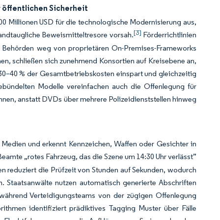
 öffentlichen Sicherheit
0 Millionen USD für die technologische Modernisierung aus,
[3]
bandtaugliche Beweismitteltresore vorsah.
Förderrichtlinien
as Behörden weg von proprietären On-Premises-Frameworks
nnen, schließen sich zunehmend Konsortien auf Kreisebene an,
30–40 % der Gesamtbetriebskosten einspart und gleichzeitig
 gebündelten Modelle vereinfachen auch die Offenlegung für
önnen, anstatt DVDs über mehrere Polizeidienststellen hinweg
r Medien und erkennt Kennzeichen, Waffen oder Gesichter in
eamte „rotes Fahrzeug, das die Szene um 14:30 Uhr verlässt”
en reduziert die Prüfzeit von Stunden auf Sekunden, wodurch
n. Staatsanwälte nutzen automatisch generierte Abschriften
n, während Verteidigungsteams von der zügigen Offenlegung
rithmen identifiziert prädiktives Tagging Muster über Fälle