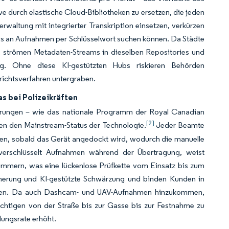
durch elastische Cloud-Bibliotheken zu ersetzen, die jeden
rwaltung mit integrierter Transkription einsetzen, verkürzen
es an Aufnahmen per Schlüsselwort suchen können. Da Städte
, strömen Metadaten-Streams in dieselben Repositories und
g. Ohne diese KI-gestützten Hubs riskieren Behörden
erichtsverfahren untergraben.
 bei Polizeikräften
hrungen – wie das nationale Programm der Royal Canadian
[2]
gen den Mainstream-Status der Technologie.
Jeder Beamte
en, sobald das Gerät angedockt wird, wodurch die manuelle
 verschlüsselt Aufnahmen während der Übertragung, weist
ummern, was eine lückenlose Prüfkette vom Einsatz bis zum
cherung und KI-gestützte Schwärzung und binden Kunden in
tieren. Da auch Dashcam- und UAV-Aufnahmen hinzukommen,
htigen von der Straße bis zur Gasse bis zur Festnahme zu
lungsrate erhöht.