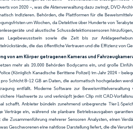
rts von 2020 –, was die Aktenverwaltung dazu zwingt, DVD-Archive 
atisch indizieren. Behörden, die Plattformen für die Beweismittelve
legungsfristen um Wochen, da Detektive über Hunderte von Terabyt
enlesegeräte und akustische Schussdetektionssensoren hinzufügen
das Lagebewusstsein sowie die Zeit bis zur Anklageerhebun
elrückstände, die das öffentliche Vertrauen und die Effizienz von G
ung von am Körper getragenen Kameras und Fahrzeugkameras
setzen mehr als 20.000 Behörden Bodycams ein, und große Einfü
lice (Königlich Kanadische Berittene Polizei) im Jahr 2024 – bele
t pro Schicht 8–12 GB an Daten, die automatisch hochgeladen werd
tragung entfällt. Moderne Software zur Beweismittelverwaltung
ssichere Hashwerte zu und verknüpft jeden Clip mit CAD-Vorfallsn
aal schafft. Anbieter bündeln zunehmend unbegrenzte Tier-1-Spei
ge Verträge ein, während sie planbare Betriebsausgaben garan
t die Zusammenführung mehrerer Sensoren Analysten, einen Verdäc
 was Geschworenen eine nahtlose Darstellung liefert, die die Verurtei