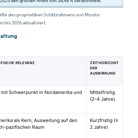
025 den größten Anteil von 38,48 % verzeichnete.
hilfe des proprietären Schätzrahmens von Mordor
 bis 2026 aktualisiert.
waltung
FISCHE RELEVANZ
ZEITHORIZONT
DER
AUSWIRKUNG
, mit Schwerpunkt in Nordamerika und
Mittelfristig
(2–4 Jahre)
erika als Kern, Ausweitung auf den
Kurzfristig (≤
sch-pazifischen Raum
2 Jahre)