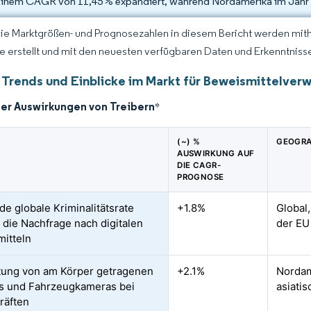
einem CAGR von 11,45 % expandiert, während Nordamerika im Jahr 2
Die Marktgrößen- und Prognosezahlen in diesem Bericht werden mit
ce erstellt und mit den neuesten verfügbaren Daten und Erkenntnissen
 Trends und Einblicke im Markt für Beweismittelver
der Auswirkungen von Treibern
*
(~) %
GEOGRA
AUSWIRKUNG AUF
DIE CAGR-
PROGNOSE
de globale Kriminalitätsrate
+1.8%
Global
t die Nachfrage nach digitalen
der EU
itteln
tung von am Körper getragenen
+2.1%
Nordam
s und Fahrzeugkameras bei
asiati
kräften