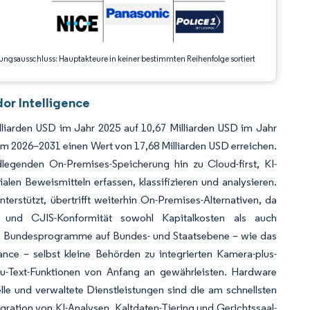
ungsausschluss: Hauptakteure in keiner bestimmten Reihenfolge sortiert
or Intelligence
lliarden USD im Jahr 2025 auf 10,67 Milliarden USD im Jahr
m 2026–2031 einen Wert von 17,68 Milliarden USD erreichen.
egenden On-Premises-Speicherung hin zu Cloud-first, KI-
en Beweismitteln erfassen, klassifizieren und analysieren.
terstützt, übertrifft weiterhin On-Premises-Alternativen, da
 und CJIS-Konformität sowohl Kapitalkosten als auch
und Bundesprogramme auf Bundes- und Staatsebene – wie das
ce – selbst kleine Behörden zu integrierten Kamera-plus-
zu-Text-Funktionen von Anfang an gewährleisten. Hardware
le und verwaltete Dienstleistungen sind die am schnellsten
ation von KI-Analysen, Kaltdaten-Tiering und Gerichtssaal-