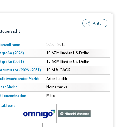
Anteil
tübersicht
ienzeitraum
2020 - 2031
tgröße (2026)
10.67 Milliarden US-Dollar
tgröße (2031)
17.68 Milliarden US-Dollar
stumsrate (2026 - 2031)
10.61% CAGR
ellstwachsender Markt
Asien-Pazifik
ter Markt
dert Namensnennung gemäß CC BY 4.0.
Nordamerika
tkonzentration
Mittel
© Mordor Intelligence. Wiederverwendung erfordert Namensnennung gemäß CC BY 4.0.
takteure