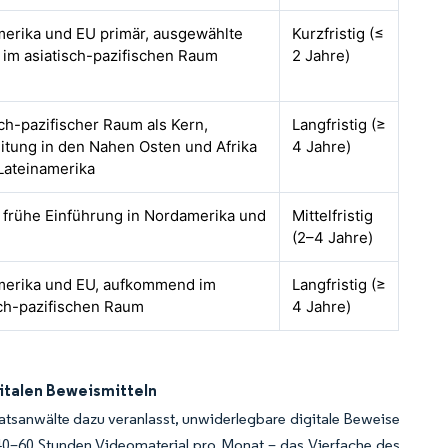
erika und EU primär, ausgewählte
Kurzfristig (≤
 im asiatisch-pazifischen Raum
2 Jahre)
sch-pazifischer Raum als Kern,
Langfristig (≥
itung in den Nahen Osten und Afrika
4 Jahre)
Lateinamerika
, frühe Einführung in Nordamerika und
Mittelfristig
(2–4 Jahre)
erika und EU, aufkommend im
Langfristig (≥
sch-pazifischen Raum
4 Jahre)
gitalen Beweismitteln
aatsanwälte dazu veranlasst, unwiderlegbare digitale Beweise
0–60 Stunden Videomaterial pro Monat – das Vierfache des