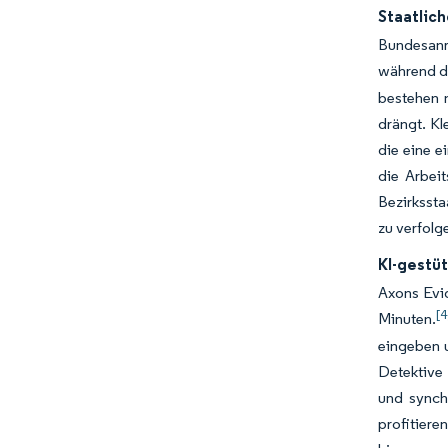
Staatlich
Bundesanre
während de
bestehen 
drängt. Kl
die eine e
die Arbei
Bezirkssta
zu verfolg
KI-gestü
Axons Evi
[4
Minuten.
eingeben u
Detektive 
und synch
profitiere