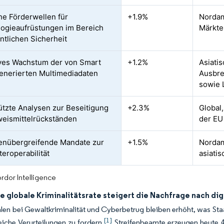
che Förderwellen für
+1.9%
Nordam
ogieaufrüstungen im Bereich
Märkte
entlichen Sicherheit
ves Wachstum der von Smart
+1.2%
Asiati
generierten Multimediadaten
Ausbre
sowie 
ützte Analysen zur Beseitigung
+2.3%
Global
eismittelrückständen
der EU
enübergreifende Mandate zur
+1.5%
Nordam
teroperabilität
asiati
rdor Intelligence
 globale Kriminalitätsrate steigert die Nachfrage nach di
hlen bei Gewaltkriminalität und Cyberbetrug bleiben erhöht, was St
[1]
reiche Verurteilungen zu fordern.
Streifenbeamte erzeugen heute 4