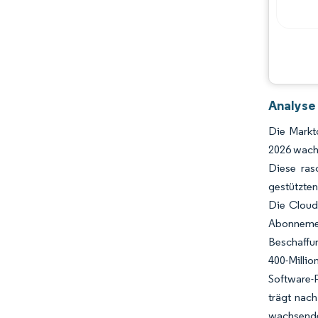
Hauptakteure
Chancen & Aussichten
Branchenentwicklungen
Analyse
Die Marktg
2026 wachs
Diese ras
gestützte
Die Cloud-
Abonneme
Beschaffu
400-Milli
Software-
trägt nach
wachsende