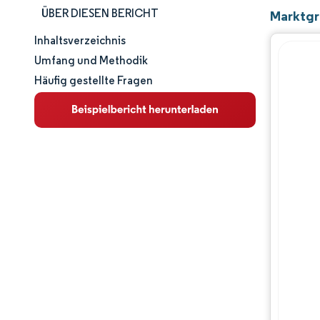
ÜBER DIESEN BERICHT
Marktgr
Inhaltsverzeichnis
Marktgröße und -anteil
Umfang und Methodik
Häufig gestellte Fragen
Marktanalyse
Trends und Einblicke
Segmentanalyse
Geografische Analyse
Regulatorisches Umfeld
Wertschöpfungskettenanalyse
Wettbewerbslandschaft