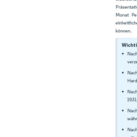
Präsentat
Monat Pet
einheitli
können.
Wichti
Nach
verz
Nach
Hard
Nach
2031
Nach
währ
Nach