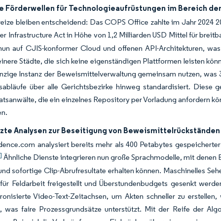
e Förderwellen für Technologieaufrüstungen im Bereich der
ize bleiben entscheidend: Das COPS Office zahlte im Jahr 2024 20
r Infrastructure Act in Höhe von 1,2 Milliarden USD Mittel für breit
nun auf CJIS-konformer Cloud und offenen API-Architekturen, w
einere Städte, die sich keine eigenständigen Plattformen leisten kö
inzige Instanz der Beweismittelverwaltung gemeinsam nutzen, was 
tsabläufe über alle Gerichtsbezirke hinweg standardisiert. Diese
atsanwälte, die ein einzelnes Repository per Vorladung anfordern k
en.
tzte Analysen zur Beseitigung von Beweismittelrückständen
dence.com analysiert bereits mehr als 400 Petabytes gespeicherte
]
Ähnliche Dienste integrieren nun große Sprachmodelle, mit denen B
nd sofortige Clip-Abrufresultate erhalten können. Maschinelles Seh
für Feldarbeit freigestellt und Überstundenbudgets gesenkt werde
ronisierte Video-Text-Zeitachsen, um Akten schneller zu erstelle
n, was faire Prozessgrundsätze unterstützt. Mit der Reife der Algo