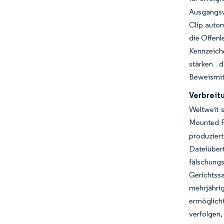
Ausgangswe
Clip autom
die Offen
Kennzeich
stärken 
Beweismitt
Verbreit
Weltweit 
Mounted Po
produzier
Dateiüber
fälschung
Gerichtss
mehrjähri
ermöglich
verfolgen,