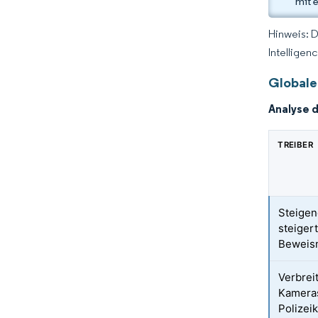
mit 
Hinweis: 
Intelligen
Globale
Analyse 
TREIBER
Steigen
steiger
Beweism
Verbrei
Kamera
Polizei