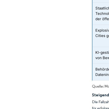
Staatli
Technol
der öff
Explosi
Cities 
KI-gest
von Bew
Behörd
Datenin
Quelle: Mo
Steigende
Die Fallza
für erfolg