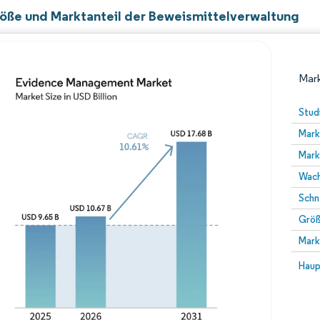
öße und Marktanteil der Beweismittelverwaltung
Mark
Stud
Mark
Mark
Wach
Schn
Größ
Bild © Mordor Intelligence. Wiederverwendung erfor
Mark
Bild 
Haup