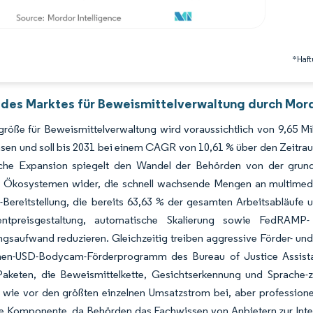
*Haft
 des Marktes für Beweismittelverwaltung durch Mord
röße für Beweismittelverwaltung wird voraussichtlich von 9,65 Mi
en und soll bis 2031 bei einem CAGR von 10,61 % über den Zeitrau
che Expansion spiegelt den Wandel der Behörden von der grundl
n Ökosystemen wider, die schnell wachsende Mengen an multimedial
Bereitstellung, die bereits 63,63 % der gesamten Arbeitsabläufe un
ntpreisgestaltung, automatische Skalierung sowie FedRAMP-
ngsaufwand reduzieren. Gleichzeitig treiben aggressive Förder- 
onen-USD-Bodycam-Förderprogramm des Bureau of Justice Assistan
Paketen, die Beweismittelkette, Gesichtserkennung und Sprache-
 wie vor den größten einzelnen Umsatzstrom bei, aber professionel
 Komponente, da Behörden das Fachwissen von Anbietern zur Integr