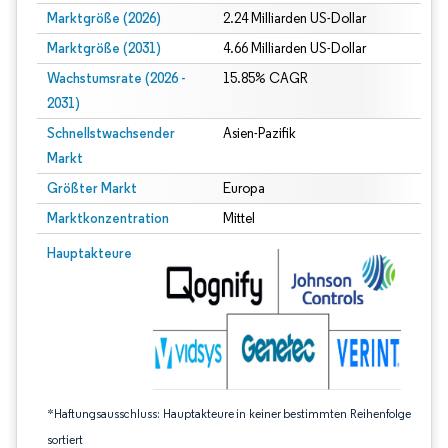
Marktgröße (2026)
2.24 Milliarden US-Dollar
Marktgröße (2031)
4.66 Milliarden US-Dollar
Wachstumsrate (2026 -
15.85% CAGR
2031)
Schnellstwachsender
Asien-Pazifik
Markt
Größter Markt
Europa
Marktkonzentration
Mittel
Bild © Mordor Intelligence. Wiederverwendung erfordert Namensnennung gem
Hauptakteure
*Haftungsausschluss: Hauptakteure in keiner bestimmten Reihenfolge
sortiert