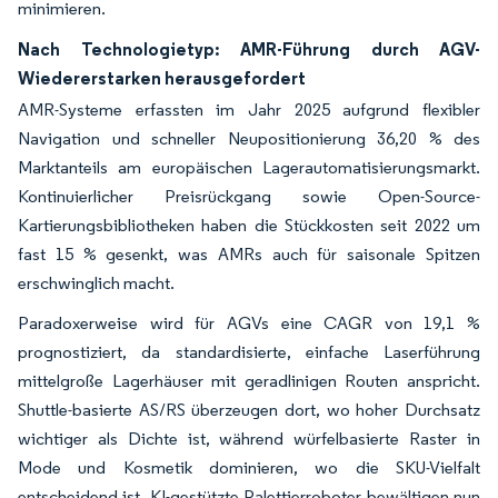
minimieren.
Nach Technologietyp: AMR-Führung durch AGV-
Wiedererstarken herausgefordert
AMR-Systeme erfassten im Jahr 2025 aufgrund flexibler
Navigation und schneller Neupositionierung 36,20 % des
Marktanteils am europäischen Lagerautomatisierungsmarkt.
Kontinuierlicher Preisrückgang sowie Open-Source-
Kartierungsbibliotheken haben die Stückkosten seit 2022 um
fast 15 % gesenkt, was AMRs auch für saisonale Spitzen
erschwinglich macht.
Paradoxerweise wird für AGVs eine CAGR von 19,1 %
prognostiziert, da standardisierte, einfache Laserführung
mittelgroße Lagerhäuser mit geradlinigen Routen anspricht.
Shuttle-basierte AS/RS überzeugen dort, wo hoher Durchsatz
wichtiger als Dichte ist, während würfelbasierte Raster in
Mode und Kosmetik dominieren, wo die SKU-Vielfalt
entscheidend ist. KI-gestützte Palettierroboter bewältigen nun