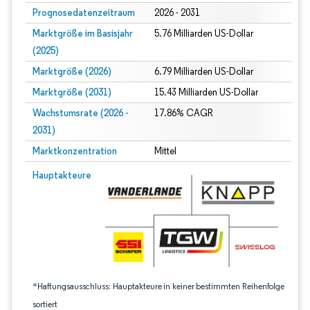
Prognosedatenzeitraum
2026 - 2031
Marktgröße im Basisjahr
5.76 Milliarden US-Dollar
(2025)
Marktgröße (2026)
6.79 Milliarden US-Dollar
Marktgröße (2031)
15.43 Milliarden US-Dollar
Wachstumsrate (2026 -
17.86% CAGR
2031)
Marktkonzentration
Mittel
Bild © Mordor Intelligence. Wiederverwendung erfordert Namensnennung gem
Hauptakteure
*Haftungsausschluss: Hauptakteure in keiner bestimmten Reihenfolge
sortiert