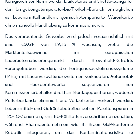
Königreich zur Norm wurde. Dark Stores und Shuttle-Gänge für
den Umgebungstemperatur-bis-Tiefkühl-Bereich ermöglichen
es Lebensmittelhändlern, gemischt-temperierte Warenkörbe
ohne manuelle Handhabung zu kommissionieren.
Das verarbeitende Gewerbe wird jedoch voraussichtlich mit
einer CAGR von 19,15 % wachsen, wobei die
Marktanteilsgewinne im europäischen
Lagerautomatisierungsmarkt durch Brownfield-Retrofits
vorangetrieben werden, die Fertigungsausführungssysteme
(MES) mit Lagerverwaltungssystemen verknüpfen. Automobil-
und Hausgerätewerke sequenzieren nun
Kommissionierbehälter direkt an Montagepositionen, wodurch
Pufferbestände eliminiert und Vorlaufzeiten verkürzt werden.
Lebensmittel- und Getränkebetreiber setzen Palettenspuren in
−25-°C-Zonen ein, um EU-Kühlkettenvorschriften einzuhalten,
während Pharmaunternehmen wie B. Braun GxP-konforme
Robotik integrieren, um das Kontaminationsrisiko zu