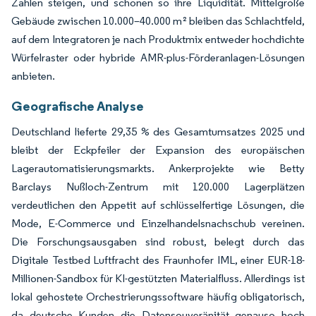
Zahlen steigen, und schonen so ihre Liquidität. Mittelgroße
Gebäude zwischen 10.000–40.000 m² bleiben das Schlachtfeld,
auf dem Integratoren je nach Produktmix entweder hochdichte
Würfelraster oder hybride AMR-plus-Förderanlagen-Lösungen
anbieten.
Geografische Analyse
Deutschland lieferte 29,35 % des Gesamtumsatzes 2025 und
bleibt der Eckpfeiler der Expansion des europäischen
Lagerautomatisierungsmarkts. Ankerprojekte wie Betty
Barclays Nußloch-Zentrum mit 120.000 Lagerplätzen
verdeutlichen den Appetit auf schlüsselfertige Lösungen, die
Mode, E-Commerce und Einzelhandelsnachschub vereinen.
Die Forschungsausgaben sind robust, belegt durch das
Digitale Testbed Luftfracht des Fraunhofer IML, einer EUR-18-
Millionen-Sandbox für KI-gestützten Materialfluss. Allerdings ist
lokal gehostete Orchestrierungssoftware häufig obligatorisch,
da deutsche Kunden die Datensouveränität genauso hoch