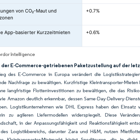
kungen von CO₂-Maut und
+0.7%
zonen
 App-basierter Kurzzeitmieten
+0.6%
rdor Intelligence
der E-Commerce-getriebenen Paketzustellung auf der letz
ieg des E-Commerce in Europa verändert die Logistikstrategien
e Nachfrage zu bewältigen. Kurzfristige Kleintransporter-Mieten 
ne langfristige Flotteninvestitionen zu bewältigen, die das Risi
wie Amazon deutlich erkennbar, dessen Same-Day-Delivery-Dienst
ben. Logistikunternehmen wie DHL Express haben den Einsatz v
in zu agileren Liefermodellen widerspiegelt. Diese Veränder
andschaft, in der Anpassungsfähigkeit und Reaktionsfähigkeit ent
 des Logistikbereichs, darunter Zara und H&M, nutzen Mietflott
he Kleintransporter-Mietmarkt bietet Spediteuren, die in dic