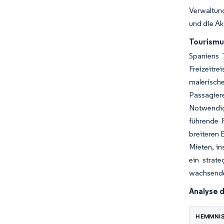
Verwaltung
und die Ak
Tourismu
Spaniens 
Freizeitr
malerisch
Passagier
Notwendig
führende R
breiteren 
Mieten, in
ein strat
wachsenden
Analyse 
HEMMNI