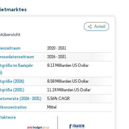
Mietmarktes
Anteil
tübersicht
ienzeitraum
2020 - 2031
nosedatenzeitraum
2026 - 2031
tgröße im Basisjahr
8.13 Milliarden US-Dollar
5)
tgröße (2026)
8.58 Milliarden US-Dollar
tgröße (2031)
11.24 Milliarden US-Dollar
dert Namensnennung gemäß CC BY 4.0.
stumsrate (2026 - 2031)
5.56% CAGR
tkonzentration
Mittel
© Mordor Intelligence. Wiederverwendung erfordert Namensnennung gemäß CC BY 4.0.
takteure