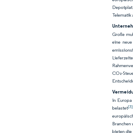
Depotplatz
Telematik 
Unterneh
Große mult
eine neue
emissions
Lieferze
Rahmenver
CO₂-Steuer
Entscheid
Vermeidu
In Europa
[3]
belastet
europäisc
Branchen w
bieten die