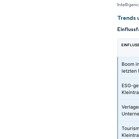
Intelligen
Trends 
Einfluss
EINFLUS
Boom in
letzten
ESG-ges
Kleintr
Verlage
Unterne
Tourism
Kleintr