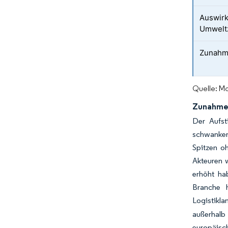
Auswir
Umwelt
Zunahme
Quelle: Mo
Zunahme 
Der Aufst
schwankend
Spitzen oh
Akteuren 
erhöht ha
Branche h
Logistikl
außerhalb
europäisc