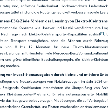
 tätig sind, sofortige Skalierbarkeit. Hochverdichtete Lieferstre
ausgestattet sind und die Routengenauigkeit verbessern sowie Leerz
mens-ESG-Ziele fördern das Leasing von Elektro-Kleintran
inationale Konzerne wie Unilever und Nestlé verpflichten ihre Log
[2]
 Nachfrage nach Elektro-Kleintransporter-Kapazitäten auslöst
. 
freien Transport ermöglichen, ohne die Bilanzen durch Fahrzeugk
iten von 8 bis 12 Monaten für neue Elektro-Kleintranspor
einbarungen mit Herstellern wie Mercedes-Benz Vorrangkontingente
n und grüne öffentliche Beschaffungsregeln, die Elektro-Kleintra
ung machen.
ng von Investitionsausgaben durch kleine und mittlere Unte
 stiegen die Neuzulassungen von Nutzfahrzeugen im Jahr 2024 um 
. Steigende Kreditkosten intensivieren die Überprüfung von Anl
hen Kleintransporter-Mietmarkt für eine nutzungsbasierte Mobil
ie das Baugewerbe bevorzugen Mietlösungen, die auf Vertragslaufz
 erforderliche Granularität, um Flotten wöchentlich optimal anzupa