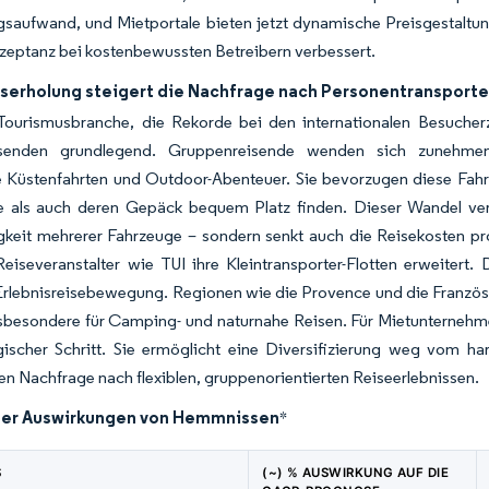
saufwand, und Mietportale bieten jetzt dynamische Preisgestaltun
zeptanz bei kostenbewussten Betreibern verbessert.
serholung steigert die Nachfrage nach Personentransporte
Tourismusbranche, die Rekorde bei den internationalen Besucherza
eisenden grundlegend. Gruppenreisende wenden sich zunehmend
e Küstenfahrten und Outdoor-Abenteuer. Sie bevorzugen diese Fah
e als auch deren Gepäck bequem Platz finden. Dieser Wandel ver
keit mehrerer Fahrzeuge – sondern senkt auch die Reisekosten pr
eiseveranstalter wie TUI ihre Kleintransporter-Flotten erweitert. 
Erlebnisreisebewegung. Regionen wie die Provence und die Französi
sbesondere für Camping- und naturnahe Reisen. Für Mietunternehmen 
egischer Schritt. Sie ermöglicht eine Diversifizierung weg vom 
 Nachfrage nach flexiblen, gruppenorientierten Reiseerlebnissen.
der Auswirkungen von Hemmnissen
*
S
(~) % AUSWIRKUNG AUF DIE