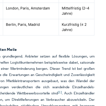
London, Paris, Amsterdam
Mittelfristig (2–4
Jahre)
Berlin, Paris, Madrid
Kurzfristig (≤ 2
Jahre)
ten Meile
 grundlegend. Anbieter setzen auf flexible Lösungen, um
helfen Logistikunternehmen beispielsweise dabei, saisonale
ko einer Wertminderung bergen. Dieser Trend ist bei großen
e die Erwartungen an Geschwindigkeit und Zuverlässigkeit
on Mietkleintransportern ausgebaut, was den Wandel der
ungen verdeutlichen die sich wandelnde Einzelhandels-
[1]
scheidende Wettbewerbsvorteile sind
. Auch Einzelhändler
en, um Direktlieferungen an Verbraucher abzuwickeln. Der
ht besiedelten städtischen Umschlagszentren mit knappem