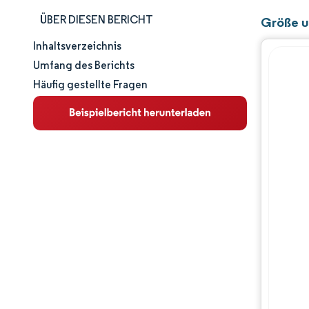
ÜBER DIESEN BERICHT
Größe u
Inhaltsverzeichnis
Marktgröße und -anteil
Umfang des Berichts
Häufig gestellte Fragen
Marktanalyse
Trends und Einblicke
Segmentanalyse
Geografische Analyse
Wettbewerbslandschaft
Hauptakteure
Branchenentwicklungen