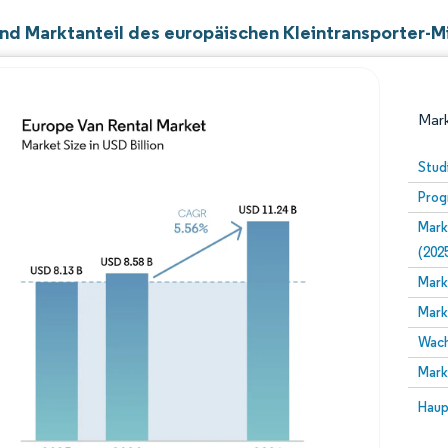
nd Marktanteil des europäischen Kleintransporter-
Mark
Stud
Prog
Mark
(202
Mark
Mark
Bild © Mordor Intelligence. Wiederverwendung erfor
Wach
Mark
Bild 
Haup