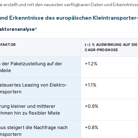
ce erstellt und mit den neuesten verfügbaren Daten und Erkenntnissen
und Erkenntnisse des europäischen Kleintransporte
faktorenanalyse
*
SFAKTOR
(~) % AUSWIRKUNG AUF DIE
CAGR-PROGNOSE
 der Paketzustellung auf der
+1.2%
 Meile
teuertes Leasing von Elektro-
+1.1%
ansportern
rung kleiner und mittlerer
+0.9%
hmen hin zu flexibler Miete
us steigert die Nachfrage nach
+0.8%
ansportern