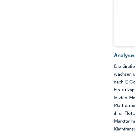
Analyse
Die Größe 
wachsen u
nach E-Co
hin zu kap
letzten M
Plattforme
ihrer Flo
Marktteil
Kleintrans