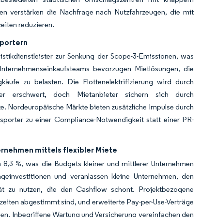
cken verstärken die Nachfrage nach Nutzfahrzeugen, die mit
eiten reduzieren.
sportern
istikdienstleister zur Senkung der Scope-3-Emissionen, was
Unternehmenseinkaufsteams bevorzugen Mietlösungen, die
äufe zu belasten. Die Flottenelektrifizierung wird durch
ter erschwert, doch Mietanbieter sichern sich durch
. Nordeuropäische Märkte bieten zusätzliche Impulse durch
nsporter zu einer Compliance-Notwendigkeit statt einer PR-
rnehmen mittels flexibler Miete
8,3 %, was die Budgets kleiner und mittlerer Unternehmen
ageinvestitionen und veranlassen kleine Unternehmen, den
ität zu nutzen, die den Cashflow schont. Projektbezogene
eiten abgestimmt sind, und erweiterte Pay-per-Use-Verträge
ssen. Inbegriffene Wartung und Versicherung vereinfachen den