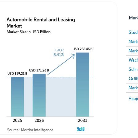
Mark
Stud
Mark
Mark
Wach
Schn
Größ
Bild © Mordor Intelligence. Wiederverwendung erfor
Mark
Bild 
Haup