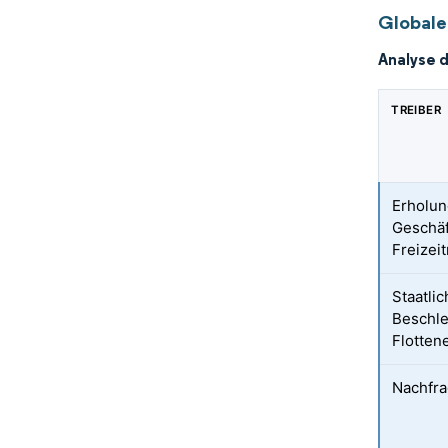
Globale
Analyse 
TREIBER
Erholun
Geschäf
Freizei
Staatli
Beschle
Flottene
Nachfr