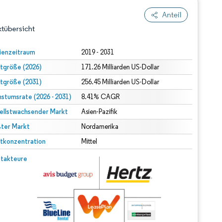
Anteil
tübersicht
ienzeitraum
2019 - 2031
tgröße (2026)
171.26 Milliarden US-Dollar
tgröße (2031)
256.45 Milliarden US-Dollar
stumsrate (2026 - 2031)
8.41% CAGR
ellstwachsender Markt
Asien-Pazifik
ter Markt
dert Namensnennung gemäß CC BY 4.0.
Nordamerika
tkonzentration
Mittel
© Mordor Intelligence. Wiederverwendung erfordert Namensnennung gemäß CC BY 4.0.
takteure