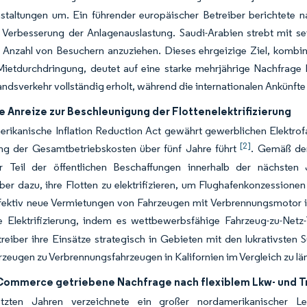
staltungen um. Ein führender europäischer Betreiber berichtete n
 Verbesserung der Anlagenauslastung. Saudi-Arabien strebt mit sei
 Anzahl von Besuchern anzuziehen. Dieses ehrgeizige Ziel, kombinie
Mietdurchdringung, deutet auf eine starke mehrjährige Nachfrage 
andsverkehr vollständig erholt, während die internationalen Ankünft
e Anreize zur Beschleunigung der Flottenelektrifizierung
rikanische Inflation Reduction Act gewährt gewerblichen Elektrof
[2]
ng der Gesamtbetriebskosten über fünf Jahre führt
. Gemäß der
er Teil der öffentlichen Beschaffungen innerhalb der nächsten
er dazu, ihre Flotten zu elektrifizieren, um Flughafenkonzessionen 
fektiv neue Vermietungen von Fahrzeugen mit Verbrennungsmotor in
die Elektrifizierung, indem es wettbewerbsfähige Fahrzeug-zu-Net
reiber ihre Einsätze strategisch in Gebieten mit den lukrativsten
rzeugen zu Verbrennungsfahrzeugen in Kalifornien im Vergleich zu lä
Commerce getriebene Nachfrage nach flexiblem Lkw- und T
tzten Jahren verzeichnete ein großer nordamerikanischer Lea