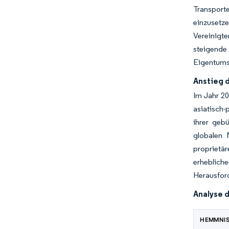
Transporte
einzusetze
Vereinigte
steigende
Eigentums
Anstieg 
Im Jahr 20
asiatisch-
ihrer geb
globalen 
proprietär
erheblich
Herausford
Analyse 
HEMMNI