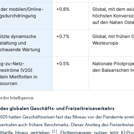
 der mobilen/Online-
+0.8%
Global, mit dem asi
gsdurchdringung
höchsten Konversio
auf den Nahen Oste
ützte dynamische
+0.7%
Global, mit frühen
staltung und
Westeuropa
schauende Wartung
ug-zu-Netz-
+0.5%
Nationale Pilotproj
meströme (V2G)
den Balearischen I
eln Mietflotten in
ssourcen
rdor Intelligence
 des globalen Geschäfts- und Freizeitreiseverkehrs
2025 hatten Geschäftsreisen fast das Niveau vor der Pandemie erreic
ertrafen auch frühere Benchmarks. Dieser Anstieg des Freizeitreise
[1]
ittarife hinaus getrieben
. Flottenmanager nutzen jetzt KI-P