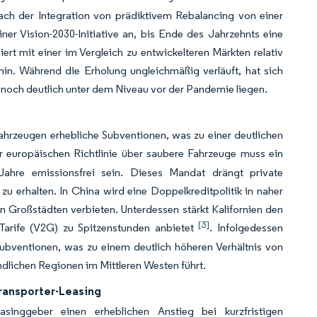
ach der Integration von prädiktivem Rebalancing von einer
ner Vision-2030-Initiative an, bis Ende des Jahrzehnts eine
rt mit einer im Vergleich zu entwickelteren Märkten relativ
hin. Während die Erholung ungleichmäßig verläuft, hat sich
e noch deutlich unter dem Niveau vor der Pandemie liegen.
ahrzeugen erhebliche Subventionen, was zu einer deutlichen
 europäischen Richtlinie über saubere Fahrzeuge muss ein
 Jahre emissionsfrei sein. Dieses Mandat drängt private
zu erhalten. In China wird eine Doppelkreditpolitik in naher
 Großstädten verbieten. Unterdessen stärkt Kalifornien den
[3]
z-Tarife (V2G) zu Spitzenstunden anbietet
. Infolgedessen
 Subventionen, was zu einem deutlich höheren Verhältnis von
ndlichen Regionen im Mittleren Westen führt.
ransporter-Leasing
singgeber einen erheblichen Anstieg bei kurzfristigen