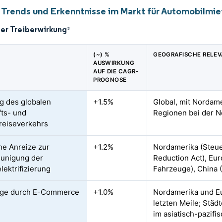
 Trends und Erkenntnisse im Markt für Automobilmie
der Treiberwirkung
*
(~) %
GEOGRAFISCHE RELE
AUSWIRKUNG
AUF DIE CAGR-
PROGNOSE
g des globalen
+1.5%
Global, mit Nordam
ts- und
Regionen bei der N
treiseverkehrs
che Anreize zur
+1.2%
Nordamerika (Steue
unigung der
Reduction Act), Eur
lektrifizierung
Fahrzeuge), China 
age durch E-Commerce
+1.0%
Nordamerika und Eu
letzten Meile; Städ
im asiatisch-pazif