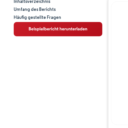
Inhaltsverzeichnis
Marktgröße und -anteil
Umfang des Berichts
Häufig gestellte Fragen
Marktanalyse
Trends und Einblicke
Segmentanalyse
Geografische Analyse
Wettbewerbslandschaft
Hauptakteure
Branchenentwicklungen