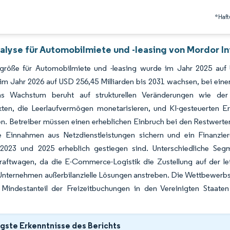
*Haft
alyse für Automobilmiete und -leasing von Mordor In
größe für Automobilmiete und -leasing wurde im Jahr 2025 auf 
n im Jahr 2026 auf USD 256,45 Milliarden bis 2031 wachsen, bei e
s Wachstum beruht auf strukturellen Veränderungen wie der obl
kten, die Leerlaufvermögen monetarisieren, und KI-gesteuerten Er
n. Betreiber müssen einen erheblichen Einbruch bei den Restwerten
he Einnahmen aus Netzdienstleistungen sichern und ein Finanzie
2023 und 2025 erheblich gestiegen sind. Unterschiedliche Seg
raftwagen, da die E-Commerce-Logistik die Zustellung auf der let
Unternehmen außerbilanzielle Lösungen anstreben. Die Wettbewerbsin
 Mindestanteil der Freizeitbuchungen in den Vereinigten Staat
gste Erkenntnisse des Berichts