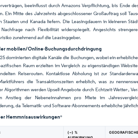
rverträgen, beeinflusst durch Amazons Verpflichtung, bis Ende des
n. Ein Mitte des Jahrzehnts abgeschlossener Großauftrag soll Taus
n Staaten und Kanada liefern. Die Leasingdauern in kleineren Städ
 Nachfrage nach Flexibilität widerspiegelt. Angesichts strenger
risiko zunehmend auf die Leasinggeber.
der mobilen/Online-Buchungsdurchdringung
25 dominierten digitale Kanäle die Buchungen, wobei ein erheblich
pazifischen Raum erzielten im Vergleich zu eigenständigen Website
ündelten Reiserouten. Kontaktlose Abholung ist zur Standarderw
Marktführers die Transaktionszeiten erheblich, was zu nennenswe
er Algorithmen werden Upsell-Angebote durch Echtzeit-Wetter-, Ver
en Anstieg der Nebeneinnahmen pro Miete im Jahresvergleich
erung, da Telematik- und Software-Abonnements erhebliche jährlic
der Hemmnisauswirkungen
*
S
(~) %
GEOGRAFISCHE
AUSWIRKUNG