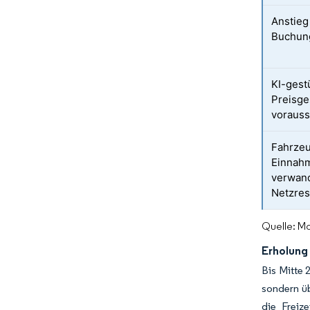
Anstieg
Buchun
KI-gest
Preisge
voraus
Fahrze
Einnah
verwand
Netzre
Quelle: Mo
Erholung
Bis Mitte 
sondern üb
die Freize