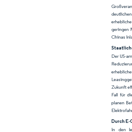
Großveran
deutlichen
erhebliche
geringen 
Chinas Inl
Staatlich
Der US-ame
Reduzieru
erheblich
Leasinggeb
Zukunft ef
Fall für 
planen Bet
Elektrofah
Durch E-
In den le