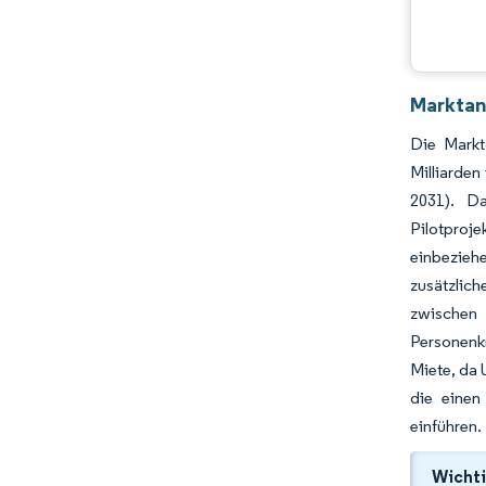
Marktan
Die Markt
Milliarde
2031). Da
Pilotproje
einbeziehe
zusätzlic
zwischen 
Personenk
Miete, da 
die einen
einführen.
Wichti