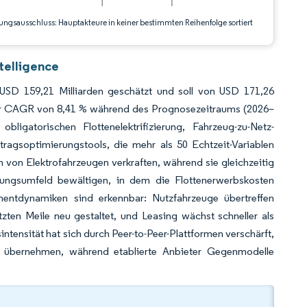
ungsausschluss: Hauptakteure in keiner bestimmten Reihenfolge sortiert
telligence
USD 159,21 Milliarden geschätzt und soll von USD 171,26
iner CAGR von 8,41 % während des Prognosezeitraums (2026–
igatorischen Flottenelektrifizierung, Fahrzeug-zu-Netz-
tragsoptimierungstools, die mehr als 50 Echtzeit-Variablen
 von Elektrofahrzeugen verkraften, während sie gleichzeitig
rungsumfeld bewältigen, in dem die Flottenerwerbskosten
mentdynamiken sind erkennbar: Nutzfahrzeuge übertreffen
zten Meile neu gestaltet, und Leasing wächst schneller als
tensität hat sich durch Peer-to-Peer-Plattformen verschärft,
en übernehmen, während etablierte Anbieter Gegenmodelle