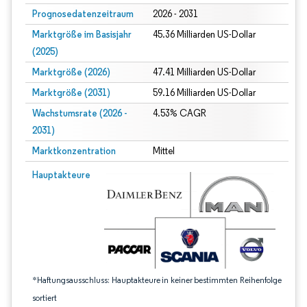
Prognosedatenzeitraum
2026 - 2031
Marktgröße im Basisjahr
45.36 Milliarden US-Dollar
(2025)
Marktgröße (2026)
47.41 Milliarden US-Dollar
Marktgröße (2031)
59.16 Milliarden US-Dollar
Wachstumsrate (2026 -
4.53% CAGR
2031)
Marktkonzentration
Mittel
Bild © Mordor Intelligence. Wiederverwendung erfordert Namensnennung gem
Hauptakteure
*Haftungsausschluss: Hauptakteure in keiner bestimmten Reihenfolge
sortiert